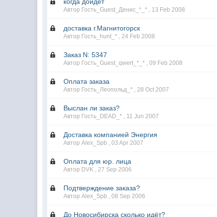
когда дойдет
Автор Гость_Guest_Денис_*_* ,
13 Feb 2008
доставка г.Магнитогорск
Автор Гость_hunt_* ,
24 Feb 2008
Заказ N: 5347
Автор Гость_Guest_qwert_*_* ,
09 Feb 2008
Оплата заказа
Автор Гость_Леопольд_* ,
28 Oct 2007
Выслан ли заказ?
Автор Гость_DEAD_* ,
11 Jun 2007
Доставка компанией Энергия
Автор Alex_Spb ,
03 Apr 2007
Оплата для юр. лица
Автор DVK ,
27 Sep 2006
Подтверждение заказа?
Автор Alex_Spb ,
08 Sep 2006
До Новосибирска сколько идёт?