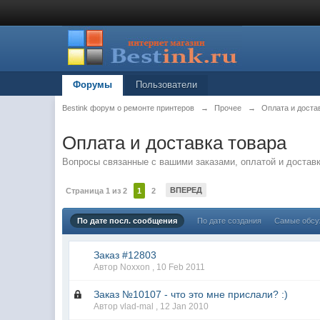
Форумы
Пользователи
Bestink форум о ремонте принтеров
→
Прочее
→
Оплата и доста
Оплата и доставка товара
Вопросы связанные с вашими заказами, оплатой и достав
ВПЕРЕД
Страница 1 из 2
1
2
По дате посл. сообщения
По дате создания
Самые обс
Заказ #12803
Автор Noxxon ,
10 Feb 2011
Заказ №10107 - что это мне прислали? :)
Автор vlad-mal ,
12 Jan 2010