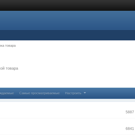
вка товара
кой товара
уждаемые
Самые просматриваемые
Настроить
5887
6841