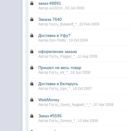
заказ #8891
Автор sv1021h ,
03 Jul 2009
Заказа 7640
Автор Гость_Butakoff_* ,
20 Feb 2009
Доставка в Уфу?
Автор Don Padlo ,
19 Oct 2004
оформление заказа
Автор Гость_Foggel_* ,
11 Aug 2008
Пришел не весь товар
Автор Гость_etr_* ,
18 Jun 2008
Доставка в Беларусь
Автор Гость_zipx_* ,
10 Oct 2007
WebMoney
Автор Гость_Guest_Андрей_*_* ,
07 Apr 2008
Заказ #5595
Автор Гость_Goreys_* ,
13 Mar 2008