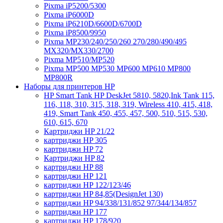
Pixma iP5200/5300
Pixma iP6000D
Pixma iP6210D/6600D/6700D
Pixma iP8500/9950
Pixma MP230/240/250/260 270/280/490/495
MX320/MX330/2700
Pixma MP510/MP520
Pixma MP500 MP530 MP600 MP610 MP800
MP800R
Наборы для принтеров HP
HP Smart Tank HP DeskJet 5810, 5820,Ink Tank 115,
116, 118, 310, 315, 318, 319, Wireless 410, 415, 418,
419, Smart Tank 450, 455, 457, 500, 510, 515, 530,
610, 615, 670
Картриджи HP 21/22
картриджи HP 305
картриджи HP 72
Картриджи HP 82
картриджи HP 88
картриджи HP 121
картриджи HP 122/123/46
картриджи HP 84,85(DesignJet 130)
картриджи HP 94/338/131/852 97/344/134/857
картриджи HP 177
картриджи HP 178/920