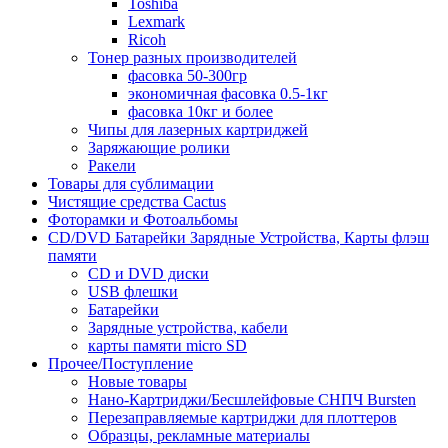
Toshiba
Lexmark
Ricoh
Тонер разных производителей
фасовка 50-300гр
экономичная фасовка 0.5-1кг
фасовка 10кг и более
Чипы для лазерных картриджей
Заряжающие ролики
Ракели
Товары для сублимации
Чистящие средства Cactus
Фоторамки и Фотоальбомы
CD/DVD Батарейки Зарядные Устройства, Карты флэш
памяти
CD и DVD диски
USB флешки
Батарейки
Зарядные устройства, кабели
карты памяти micro SD
Прочее/Поступление
Новые товары
Нано-Картриджи/Бесшлейфовые СНПЧ Bursten
Перезаправляемые картриджи для плоттеров
Образцы, рекламные материалы