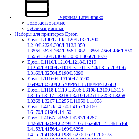
Чернила Life/Fumiko
водорастворимые
сублимационные
Наборы для принтеров Epson
Epson L100/L110/L120/L132/L200
L210/L222/L300/L312/L350
L355/L362/L364/L366/L382 L386/L456/L486/L550
L555/L556/L1300/L3050 L3060/L3070
Epson L1110/L1210/L1218/L1219
L1250/L3100/L3101/L3110 L3150/L3151/L3156
L3160/L3250/L5190/L5290
Epson L11160/L15150/L15160
L6490/L6550/L6570/Pro L15180/Pro L6580
Epson L1118 L1119 L3106 L3108 L3109 L3115
L3116 L3117 L3218 L3219 L3251 L3253 L3258
L3268 L3267 L3255 L11050 L11058
Epson L4150/L4160/L4167/L6160
L6170/L6190/L14150
Epson L4167/L4266/L4263/L4267
L4268/L4269/L6279/L4165 L6268/L14158/L6168
L4153/L4156/L4169/L6298
L4151/L4168/L6198/L6276 L6291/L6278