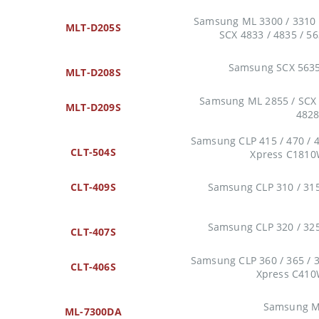
Samsung ML 3300 / 3310 /
MLT-D205S
SCX 4833 / 4835 / 56
Samsung SCX 5635 
MLT-D208S
Samsung ML 2855 / SCX 4
MLT-D209S
482
Samsung CLP 415 / 470 / 4
CLT-504S
Xpress C1810
CLT-409S
Samsung CLP 310 / 315
Samsung CLP 320 / 325
CLT-407S
Samsung CLP 360 / 365 / 3
CLT-406S
Xpress C410
Samsung M
ML-7300DA