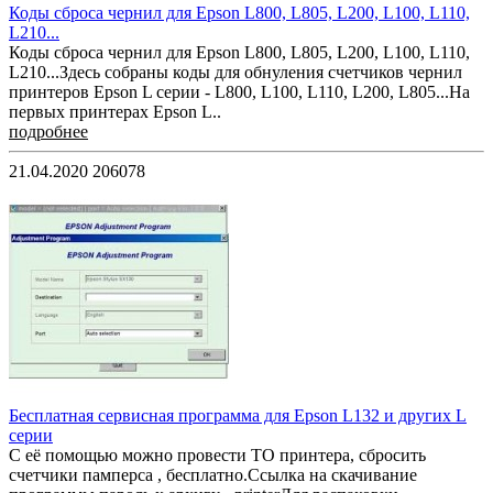
Коды сброса чернил для Epson L800, L805, L200, L100, L110,
L210...
Коды сброса чернил для Epson L800, L805, L200, L100, L110,
L210...Здесь собраны коды для обнуления счетчиков чернил
принтеров Epson L серии - L800, L100, L110, L200, L805...На
первых принтерах Epson L..
подробнее
21.04.2020
206078
Бесплатная сервисная программа для Epson L132 и других L
серии
С её помощью можно провести ТО принтера, сбросить
счетчики памперса , бесплатно.Ссылка на скачивание