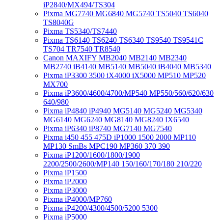
iP2840/MX494/TS304
Pixma MG7740 MG6840 MG5740 TS5040 TS6040
TS8040G
Pixma TS5340/TS7440
Pixma TS6140 TS6240 TS6340 TS9540 TS9541C
TS704 TR7540 TR8540
Canon MAXIFY MB2040 MB2140 MB2340
MB2740 iB4140 MB5140 MB5040 iB4040 MB5340
Pixma iP3300 3500 iX4000 iX5000 MP510 MP520
MX700
Pixma iP3600/4600/4700/MP540 MP550/560/620/630
640/980
Pixma iP4840 iP4940 MG5140 MG5240 MG5340
MG6140 MG6240 MG8140 MG8240 IX6540
Pixma iP6340 iP8740 MG7140 MG7540
Pixma i450 455 475D iP1000 1500 2000 MP110
MP130 SmBs MPC190 MP360 370 390
Pixma iP1200/1600/1800/1900
2200/2500/2600/MP140 150/160/170/180 210/220
Pixma iP1500
Pixma iP2000
Pixma iP3000
Pixma iP4000/MP760
Pixma iP4200/4300/4500/5200 5300
Pixma iP5000