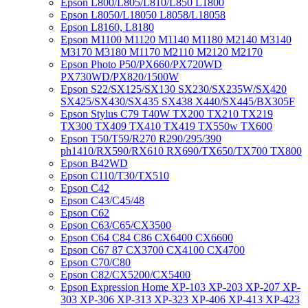
Epson L800/L805/L810/L850 L1800
Epson L8050/L18050 L8058/L18058
Epson L8160, L8180
Epson M1100 M1120 M1140 M1180 M2140 M3140
M3170 M3180 M1170 M2110 M2120 M2170
Epson Photo P50/PX660/PX720WD
PX730WD/PX820/1500W
Epson S22/SX125/SX130 SX230/SX235W/SX420
SX425/SX430/SX435 SX438 X440/SX445/BX305F
Epson Stylus C79 T40W TX200 TX210 TX219
TX300 TX409 TX410 TX419 TX550w TX600
Epson T50/T59/R270 R290/295/390
ph1410/RX590/RX610 RX690/TX650/TX700 TX800
Epson B42WD
Epson C110/T30/TX510
Epson C42
Epson C43/C45/48
Epson C62
Epson C63/C65/CX3500
Epson C64 C84 C86 CX6400 CX6600
Epson C67 87 CX3700 CX4100 CX4700
Epson C70/C80
Epson C82/CX5200/CX5400
Epson Expression Home XP-103 XP-203 XP-207 XP-
303 XP-306 XP-313 XP-323 XP-406 XP-413 XP-423