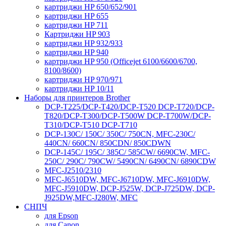
картриджи HP 650/652/901
картриджи HP 655
картриджи HP 711
Картриджи HP 903
картриджи HP 932/933
картриджи HP 940
картриджи HP 950 (Officejet 6100/6600/6700,
8100/8600)
картриджи HP 970/971
картриджи HP 10/11
Наборы для принтеров Brother
DCP-T225/DCP-T420/DCP-T520 DCP-T720/DCP-
T820/DCP-T300/DCP-T500W DCP-T700W/DCP-
T310/DCP-T510 DCP-T710
DCP-130C/ 150C/ 350C/ 750CN, MFC-230C/
440CN/ 660CN/ 850CDN/ 850CDWN
DCP-145C/ 195C/ 385C/ 585CW/ 6690CW, MFC-
250C/ 290C/ 790CW/ 5490CN/ 6490CN/ 6890CDW
MFC-J2510/2310
MFC-J6510DW, MFC-J6710DW, MFC-J6910DW,
MFC-J5910DW, DCP-J525W, DCP-J725DW, DCP-
J925DW,MFC-J280W, MFC
СНПЧ
для Epson
для Canon