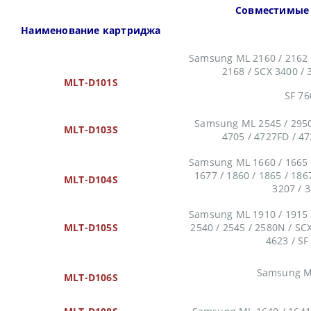
Совместимые
Наименование картриджа
Samsung ML 2160 / 2162 /
2168 / SCX 3400 / 
MLT-D101S
SF 76
Samsung ML 2545 / 2950 
MLT-D103S
4705 / 4727FD / 4
Samsung ML 1660 / 1665 /
1677 / 1860 / 1865 / 186
MLT-D104S
3207 / 
Samsung ML 1910 / 1915 /
MLT-D105S
2540 / 2545 / 2580N / SCX
4623 / SF
Samsung M
MLT-D106S