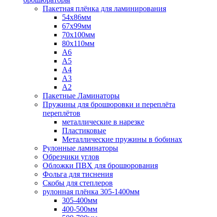
Пакетная плёнка для ламинирования
54x86мм
67x99мм
70х100мм
80x110мм
A6
A5
A4
A3
A2
Пакетные Ламинаторы
Пружины для брошюровки и переплёта
переплётов
металлические в нарезке
Пластиковые
Металлические пружины в бобинах
Рулонные ламинаторы
Обрезчики углов
Обложки ПВХ для брошюрования
Фольга для тиснения
Скобы для степлеров
рулонная плёнка 305-1400мм
305-400мм
400-500мм