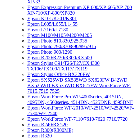
XP-33
Epson Expression Premium XP-600/XP-605/XP-700
XP-710/XP-800/XP820
Epson K101/K201/K301
Epson L605/L655/L1455
Epson L7160/L7180
Epson M100/M105/M200/M205
Epson Photo 810,830,925,935
Epson Photo 790/870/890/895/915
Epson Photo 900/1290
Epson R200/R220/R300/RX500
Epson Stylus C91/T26/T27/CX4300
TX106/TX109/TX117/TX119
Epson Stylus Office BX320FW
Epson SX525WD SX535WD SX620FW B42WD
BX525WD BX535WD BX625FW WorkForce WF-
7015,7515,7525
Epson WorkForce Pro WP-4000series, 4015DN,
4095DN, 4500series, 4514DN, 4525DNF, 4595DNF
Epson WorkForce WF-2010/WF-2510/WF-2520/WF-
2530/WF-2540
Epson WorkForce WF-7110/7610/7620 7710/7720
Epson R240/RX520
Epson R300(R300ME)
Epson R320