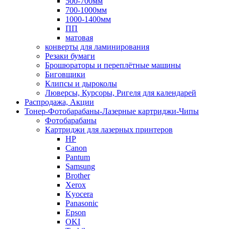
500-700мм
700-1000мм
1000-1400мм
ПП
матовая
конверты для ламинирования
Резаки бумаги
Брошюраторы и переплётные машины
Биговщики
Клипсы и дыроколы
Люверсы, Курсоры, Ригеля для календарей
Распродажа, Акции
Тонер-Фотобарабаны-Лазерные картриджи-Чипы
Фотобарабаны
Картриджи для лазерных принтеров
HP
Canon
Pantum
Samsung
Brother
Xerox
Kyocera
Panasonic
Epson
OKI