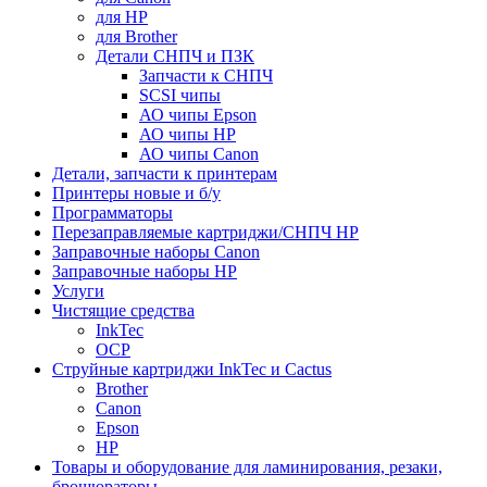
для HP
для Brother
Детали СНПЧ и ПЗК
Запчасти к СНПЧ
SCSI чипы
АО чипы Epson
АО чипы HP
АО чипы Canon
Детали, запчасти к принтерам
Принтеры новые и б/у
Программаторы
Перезаправляемые картриджи/СНПЧ HP
Заправочные наборы Canon
Заправочные наборы HP
Услуги
Чистящие средства
InkTec
OCP
Струйные картриджи InkTec и Cactus
Brother
Canon
Epson
HP
Товары и оборудование для ламинирования, резаки,
брошюраторы