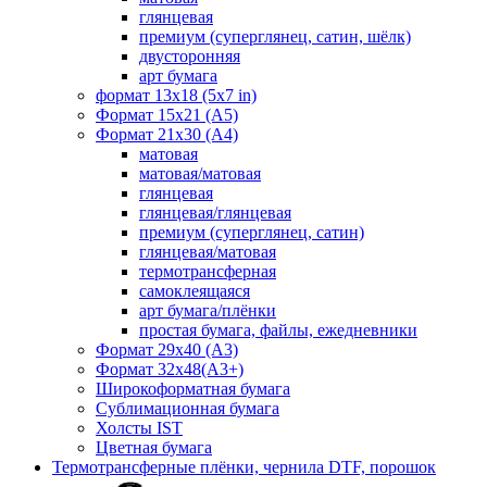
глянцевая
премиум (суперглянец, сатин, шёлк)
двусторонняя
арт бумага
формат 13x18 (5x7 in)
Формат 15х21 (A5)
Формат 21х30 (А4)
матовая
матовая/матовая
глянцевая
глянцевая/глянцевая
премиум (суперглянец, сатин)
глянцевая/матовая
термотрансферная
самоклеящаяся
арт бумага/плёнки
простая бумага, файлы, ежедневники
Формат 29х40 (А3)
Формат 32х48(А3+)
Широкоформатная бумага
Сублимационная бумага
Холсты IST
Цветная бумага
Термотрансферные плёнки, чернила DTF, порошок