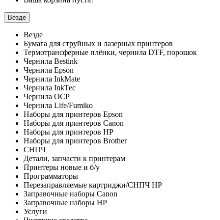
Везде
Везде
Бумага для струйных и лазерных принтеров
Термотрансферные плёнки, чернила DTF, порошок
Чернила Bestink
Чернила Epson
Чернила InkMate
Чернила InkTec
Чернила OCP
Чернила Life/Fumiko
Наборы для принтеров Epson
Наборы для принтеров Canon
Наборы для принтеров HP
Наборы для принтеров Brother
СНПЧ
Детали, запчасти к принтерам
Принтеры новые и б/у
Программаторы
Перезаправляемые картриджи/СНПЧ HP
Заправочные наборы Canon
Заправочные наборы HP
Услуги