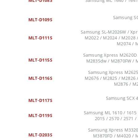
MLT-D108S
Samsung ML 1640 / 1641 
Samsung S
MLT-D109S
Samsung SL-M2026W / Xpr
MLT-D111S
M2022 / M2024 / M2028 
M2074 / 
Samsung Xpress M2620D 
MLT-D115S
M2835dw / M2870FW / 
Samsung Xpress M2625 
MLT-D116S
M2676 / M2825 / M2826 
M2876 / M
Samsung SCX 4
MLT-D117S
Samsung ML 1610 / 1615 /
MLT-D119S
2015 / 2570 / 2571 /
Samsung Xpress M3320 
MLT-D203S
M3870FD / M4020 / 