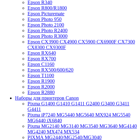
Epson R340
Epson R800/R1800
Epson Picturemate
Epson Photo 950
Epson Photo 2100
Epson Photo R2400
Epson Photo R3000
Epson CX3900 CX4900 CX5900 CX6900F CX7300
CX8300 CX9300F
Epson RX640
Epson RX700
Epson C1160
Epson RX500/600/620
Epson T1100
Epson R1900
Epson R2000
Epson R2880
Наборы для принтеров Canon
Pixma G1400 G1410 G1411 G2400 G3400 G3411
G4411
Pixma iP7240 MG5440 MG5640 MX924 MG5540
MG6440 iX6840
Pixma MG2140 MG3140 MG3540 MG3640 MG4140
MG4240 MX474 MX534
PIXMA MG2440/MG2540/MG3040