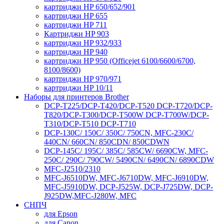
картриджи HP 650/652/901
картриджи HP 655
картриджи HP 711
Картриджи HP 903
картриджи HP 932/933
картриджи HP 940
картриджи HP 950 (Officejet 6100/6600/6700,
8100/8600)
картриджи HP 970/971
картриджи HP 10/11
Наборы для принтеров Brother
DCP-T225/DCP-T420/DCP-T520 DCP-T720/DCP-
T820/DCP-T300/DCP-T500W DCP-T700W/DCP-
T310/DCP-T510 DCP-T710
DCP-130C/ 150C/ 350C/ 750CN, MFC-230C/
440CN/ 660CN/ 850CDN/ 850CDWN
DCP-145C/ 195C/ 385C/ 585CW/ 6690CW, MFC-
250C/ 290C/ 790CW/ 5490CN/ 6490CN/ 6890CDW
MFC-J2510/2310
MFC-J6510DW, MFC-J6710DW, MFC-J6910DW,
MFC-J5910DW, DCP-J525W, DCP-J725DW, DCP-
J925DW,MFC-J280W, MFC
СНПЧ
для Epson
для Canon