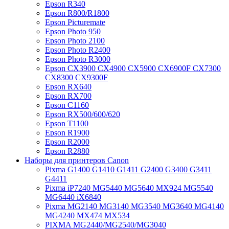
Epson R340
Epson R800/R1800
Epson Picturemate
Epson Photo 950
Epson Photo 2100
Epson Photo R2400
Epson Photo R3000
Epson CX3900 CX4900 CX5900 CX6900F CX7300
CX8300 CX9300F
Epson RX640
Epson RX700
Epson C1160
Epson RX500/600/620
Epson T1100
Epson R1900
Epson R2000
Epson R2880
Наборы для принтеров Canon
Pixma G1400 G1410 G1411 G2400 G3400 G3411
G4411
Pixma iP7240 MG5440 MG5640 MX924 MG5540
MG6440 iX6840
Pixma MG2140 MG3140 MG3540 MG3640 MG4140
MG4240 MX474 MX534
PIXMA MG2440/MG2540/MG3040