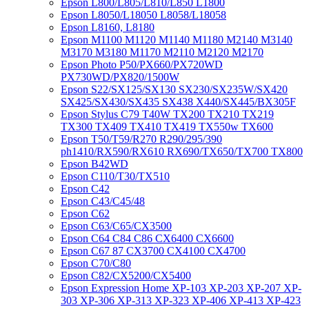
Epson L800/L805/L810/L850 L1800
Epson L8050/L18050 L8058/L18058
Epson L8160, L8180
Epson M1100 M1120 M1140 M1180 M2140 M3140
M3170 M3180 M1170 M2110 M2120 M2170
Epson Photo P50/PX660/PX720WD
PX730WD/PX820/1500W
Epson S22/SX125/SX130 SX230/SX235W/SX420
SX425/SX430/SX435 SX438 X440/SX445/BX305F
Epson Stylus C79 T40W TX200 TX210 TX219
TX300 TX409 TX410 TX419 TX550w TX600
Epson T50/T59/R270 R290/295/390
ph1410/RX590/RX610 RX690/TX650/TX700 TX800
Epson B42WD
Epson C110/T30/TX510
Epson C42
Epson C43/C45/48
Epson C62
Epson C63/C65/CX3500
Epson C64 C84 C86 CX6400 CX6600
Epson C67 87 CX3700 CX4100 CX4700
Epson C70/C80
Epson C82/CX5200/CX5400
Epson Expression Home XP-103 XP-203 XP-207 XP-
303 XP-306 XP-313 XP-323 XP-406 XP-413 XP-423