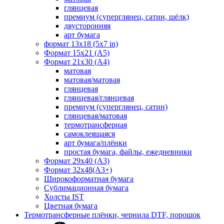
глянцевая
премиум (суперглянец, сатин, шёлк)
двусторонняя
арт бумага
формат 13x18 (5x7 in)
Формат 15х21 (A5)
Формат 21х30 (А4)
матовая
матовая/матовая
глянцевая
глянцевая/глянцевая
премиум (суперглянец, сатин)
глянцевая/матовая
термотрансферная
самоклеящаяся
арт бумага/плёнки
простая бумага, файлы, ежедневники
Формат 29х40 (А3)
Формат 32х48(А3+)
Широкоформатная бумага
Сублимационная бумага
Холсты IST
Цветная бумага
Термотрансферные плёнки, чернила DTF, порошок