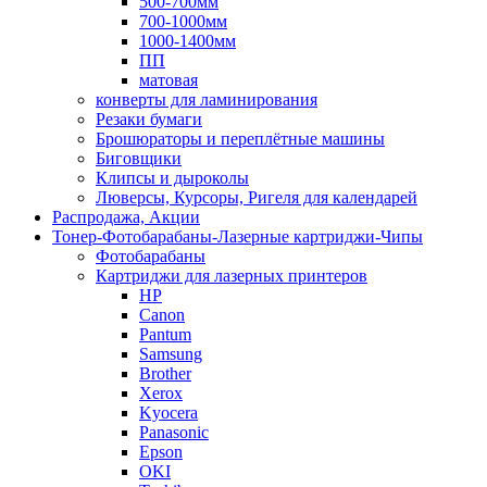
500-700мм
700-1000мм
1000-1400мм
ПП
матовая
конверты для ламинирования
Резаки бумаги
Брошюраторы и переплётные машины
Биговщики
Клипсы и дыроколы
Люверсы, Курсоры, Ригеля для календарей
Распродажа, Акции
Тонер-Фотобарабаны-Лазерные картриджи-Чипы
Фотобарабаны
Картриджи для лазерных принтеров
HP
Canon
Pantum
Samsung
Brother
Xerox
Kyocera
Panasonic
Epson
OKI