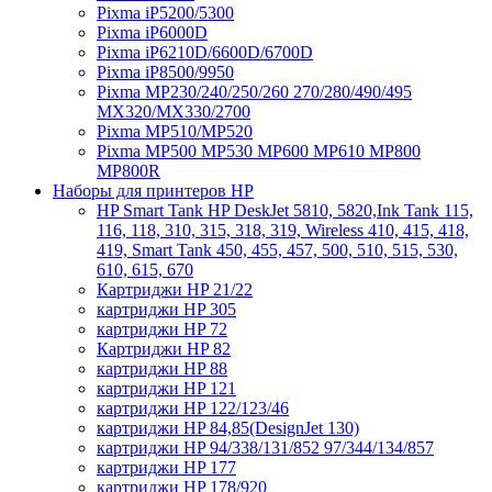
Pixma iP5200/5300
Pixma iP6000D
Pixma iP6210D/6600D/6700D
Pixma iP8500/9950
Pixma MP230/240/250/260 270/280/490/495
MX320/MX330/2700
Pixma MP510/MP520
Pixma MP500 MP530 MP600 MP610 MP800
MP800R
Наборы для принтеров HP
HP Smart Tank HP DeskJet 5810, 5820,Ink Tank 115,
116, 118, 310, 315, 318, 319, Wireless 410, 415, 418,
419, Smart Tank 450, 455, 457, 500, 510, 515, 530,
610, 615, 670
Картриджи HP 21/22
картриджи HP 305
картриджи HP 72
Картриджи HP 82
картриджи HP 88
картриджи HP 121
картриджи HP 122/123/46
картриджи HP 84,85(DesignJet 130)
картриджи HP 94/338/131/852 97/344/134/857
картриджи HP 177
картриджи HP 178/920