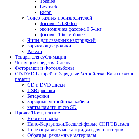
Toshiba
Lexmark
Ricoh
Тонер разных производителей
фасовка 50-300гр
экономичная фасовка 0.5-1кг
фасовка 10кг и более
Чипы для лазерных картриджей
Заряжающие ролики
Ракели
Товары для сублимации
Чистящие средства Cactus
Фоторамки и Фотоальбомы
CD/DVD Батарейки Зарядные Устройства, Карты флэш
памяти
CD и DVD диски
USB флешки
Батарейки
Зарядные устройства, кабели
карты памяти micro SD
Прочее/Поступление
Новые товары
Нано-Картриджи/Бесшлейфовые СНПЧ Bursten
Перезаправляемые картриджи для плоттеров
Образцы, рекламные материалы