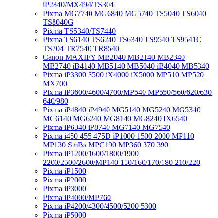
iP2840/MX494/TS304
Pixma MG7740 MG6840 MG5740 TS5040 TS6040
TS8040G
Pixma TS5340/TS7440
Pixma TS6140 TS6240 TS6340 TS9540 TS9541C
TS704 TR7540 TR8540
Canon MAXIFY MB2040 MB2140 MB2340
MB2740 iB4140 MB5140 MB5040 iB4040 MB5340
Pixma iP3300 3500 iX4000 iX5000 MP510 MP520
MX700
Pixma iP3600/4600/4700/MP540 MP550/560/620/630
640/980
Pixma iP4840 iP4940 MG5140 MG5240 MG5340
MG6140 MG6240 MG8140 MG8240 IX6540
Pixma iP6340 iP8740 MG7140 MG7540
Pixma i450 455 475D iP1000 1500 2000 MP110
MP130 SmBs MPC190 MP360 370 390
Pixma iP1200/1600/1800/1900
2200/2500/2600/MP140 150/160/170/180 210/220
Pixma iP1500
Pixma iP2000
Pixma iP3000
Pixma iP4000/MP760
Pixma iP4200/4300/4500/5200 5300
Pixma iP5000