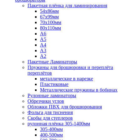
Пакетная плёнка для ламинирования
54x86мм
67x99мм
70х100мм
80x110мм
A6
A5
A4
A3
A2
Пакетные Ламинаторы
Пружины для брошюровки и переплёта
переплётов
металлические в нарезке
Пластиковые
Металлические пружины в бобинах
Рулонные ламинаторы
Обрезчики углов
Обложки ПВХ для брошюрования
Фольга для тиснения
Скобы для степлеров
рулонная плёнка 305-1400мм
305-400мм
400-500мм