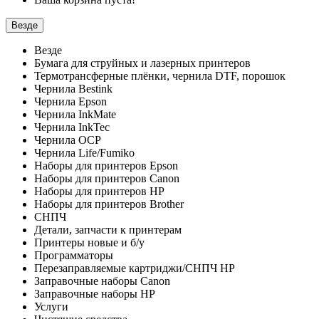
Везде
Везде
Бумага для струйных и лазерных принтеров
Термотрансферные плёнки, чернила DTF, порошок
Чернила Bestink
Чернила Epson
Чернила InkMate
Чернила InkTec
Чернила OCP
Чернила Life/Fumiko
Наборы для принтеров Epson
Наборы для принтеров Canon
Наборы для принтеров HP
Наборы для принтеров Brother
СНПЧ
Детали, запчасти к принтерам
Принтеры новые и б/у
Программаторы
Перезаправляемые картриджи/СНПЧ HP
Заправочные наборы Canon
Заправочные наборы HP
Услуги