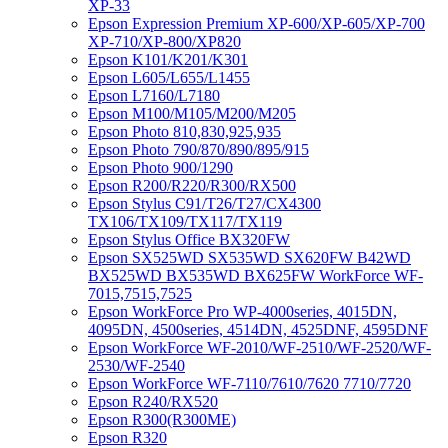
XP-33
Epson Expression Premium XP-600/XP-605/XP-700
XP-710/XP-800/XP820
Epson K101/K201/K301
Epson L605/L655/L1455
Epson L7160/L7180
Epson M100/M105/M200/M205
Epson Photo 810,830,925,935
Epson Photo 790/870/890/895/915
Epson Photo 900/1290
Epson R200/R220/R300/RX500
Epson Stylus C91/T26/T27/CX4300
TX106/TX109/TX117/TX119
Epson Stylus Office BX320FW
Epson SX525WD SX535WD SX620FW B42WD
BX525WD BX535WD BX625FW WorkForce WF-
7015,7515,7525
Epson WorkForce Pro WP-4000series, 4015DN,
4095DN, 4500series, 4514DN, 4525DNF, 4595DNF
Epson WorkForce WF-2010/WF-2510/WF-2520/WF-
2530/WF-2540
Epson WorkForce WF-7110/7610/7620 7710/7720
Epson R240/RX520
Epson R300(R300ME)
Epson R320