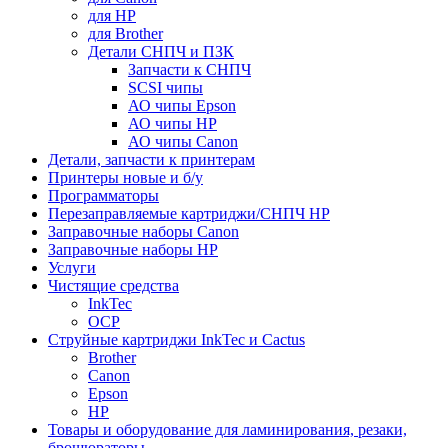
для HP
для Brother
Детали СНПЧ и ПЗК
Запчасти к СНПЧ
SCSI чипы
АО чипы Epson
АО чипы HP
АО чипы Canon
Детали, запчасти к принтерам
Принтеры новые и б/у
Программаторы
Перезаправляемые картриджи/СНПЧ HP
Заправочные наборы Canon
Заправочные наборы HP
Услуги
Чистящие средства
InkTec
OCP
Струйные картриджи InkTec и Cactus
Brother
Canon
Epson
HP
Товары и оборудование для ламинирования, резаки,
брошюраторы