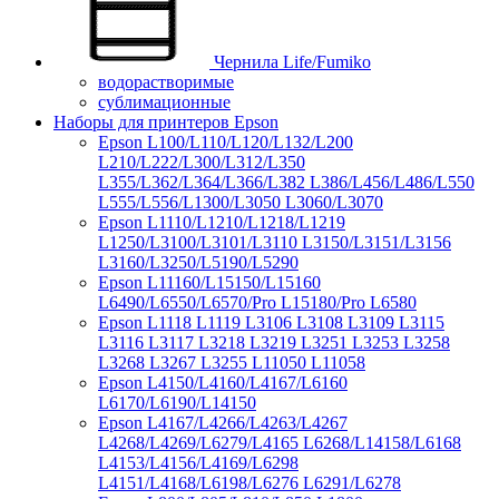
Чернила Life/Fumiko
водорастворимые
сублимационные
Наборы для принтеров Epson
Epson L100/L110/L120/L132/L200
L210/L222/L300/L312/L350
L355/L362/L364/L366/L382 L386/L456/L486/L550
L555/L556/L1300/L3050 L3060/L3070
Epson L1110/L1210/L1218/L1219
L1250/L3100/L3101/L3110 L3150/L3151/L3156
L3160/L3250/L5190/L5290
Epson L11160/L15150/L15160
L6490/L6550/L6570/Pro L15180/Pro L6580
Epson L1118 L1119 L3106 L3108 L3109 L3115
L3116 L3117 L3218 L3219 L3251 L3253 L3258
L3268 L3267 L3255 L11050 L11058
Epson L4150/L4160/L4167/L6160
L6170/L6190/L14150
Epson L4167/L4266/L4263/L4267
L4268/L4269/L6279/L4165 L6268/L14158/L6168
L4153/L4156/L4169/L6298
L4151/L4168/L6198/L6276 L6291/L6278