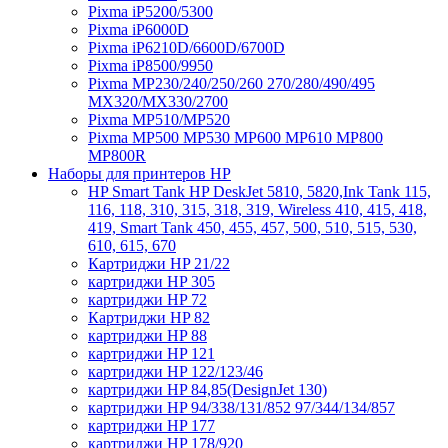
Pixma iP5200/5300
Pixma iP6000D
Pixma iP6210D/6600D/6700D
Pixma iP8500/9950
Pixma MP230/240/250/260 270/280/490/495
MX320/MX330/2700
Pixma MP510/MP520
Pixma MP500 MP530 MP600 MP610 MP800
MP800R
Наборы для принтеров HP
HP Smart Tank HP DeskJet 5810, 5820,Ink Tank 115,
116, 118, 310, 315, 318, 319, Wireless 410, 415, 418,
419, Smart Tank 450, 455, 457, 500, 510, 515, 530,
610, 615, 670
Картриджи HP 21/22
картриджи HP 305
картриджи HP 72
Картриджи HP 82
картриджи HP 88
картриджи HP 121
картриджи HP 122/123/46
картриджи HP 84,85(DesignJet 130)
картриджи HP 94/338/131/852 97/344/134/857
картриджи HP 177
картриджи HP 178/920