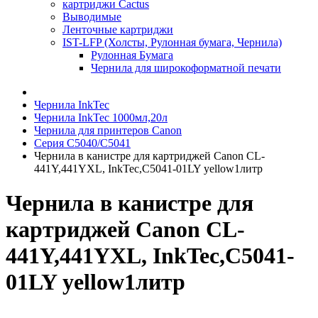
картриджи Cactus
Выводимые
Ленточные картриджи
IST-LFP (Холсты, Рулонная бумага, Чернила)
Рулонная Бумага
Чернила для широкоформатной печати
Чернила InkTec
Чернила InkTec 1000мл,20л
Чернила для принтеров Canon
Серия C5040/C5041
Чернила в канистре для картриджей Canon CL-
441Y,441YXL, InkTec,C5041-01LY yellow1литр
Чернила в канистре для
картриджей Canon CL-
441Y,441YXL, InkTec,C5041-
01LY yellow1литр