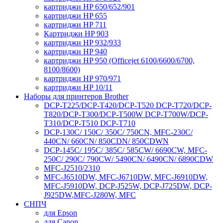
картриджи HP 650/652/901
картриджи HP 655
картриджи HP 711
Картриджи HP 903
картриджи HP 932/933
картриджи HP 940
картриджи HP 950 (Officejet 6100/6600/6700,
8100/8600)
картриджи HP 970/971
картриджи HP 10/11
Наборы для принтеров Brother
DCP-T225/DCP-T420/DCP-T520 DCP-T720/DCP-
T820/DCP-T300/DCP-T500W DCP-T700W/DCP-
T310/DCP-T510 DCP-T710
DCP-130C/ 150C/ 350C/ 750CN, MFC-230C/
440CN/ 660CN/ 850CDN/ 850CDWN
DCP-145C/ 195C/ 385C/ 585CW/ 6690CW, MFC-
250C/ 290C/ 790CW/ 5490CN/ 6490CN/ 6890CDW
MFC-J2510/2310
MFC-J6510DW, MFC-J6710DW, MFC-J6910DW,
MFC-J5910DW, DCP-J525W, DCP-J725DW, DCP-
J925DW,MFC-J280W, MFC
СНПЧ
для Epson
для Canon