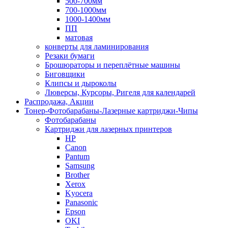
500-700мм
700-1000мм
1000-1400мм
ПП
матовая
конверты для ламинирования
Резаки бумаги
Брошюраторы и переплётные машины
Биговщики
Клипсы и дыроколы
Люверсы, Курсоры, Ригеля для календарей
Распродажа, Акции
Тонер-Фотобарабаны-Лазерные картриджи-Чипы
Фотобарабаны
Картриджи для лазерных принтеров
HP
Canon
Pantum
Samsung
Brother
Xerox
Kyocera
Panasonic
Epson
OKI