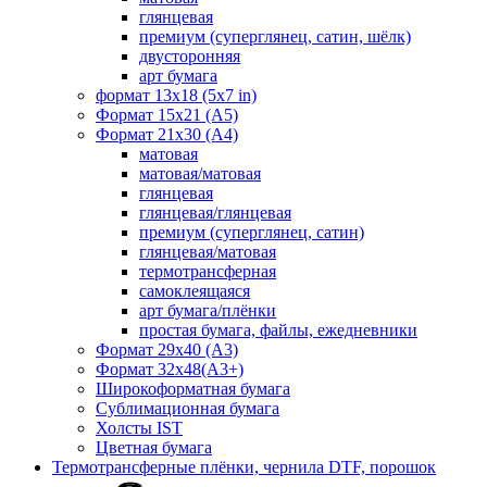
глянцевая
премиум (суперглянец, сатин, шёлк)
двусторонняя
арт бумага
формат 13x18 (5x7 in)
Формат 15х21 (A5)
Формат 21х30 (А4)
матовая
матовая/матовая
глянцевая
глянцевая/глянцевая
премиум (суперглянец, сатин)
глянцевая/матовая
термотрансферная
самоклеящаяся
арт бумага/плёнки
простая бумага, файлы, ежедневники
Формат 29х40 (А3)
Формат 32х48(А3+)
Широкоформатная бумага
Сублимационная бумага
Холсты IST
Цветная бумага
Термотрансферные плёнки, чернила DTF, порошок