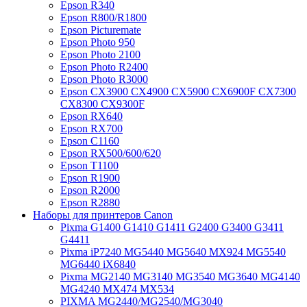
Epson R340
Epson R800/R1800
Epson Picturemate
Epson Photo 950
Epson Photo 2100
Epson Photo R2400
Epson Photo R3000
Epson CX3900 CX4900 CX5900 CX6900F CX7300
CX8300 CX9300F
Epson RX640
Epson RX700
Epson C1160
Epson RX500/600/620
Epson T1100
Epson R1900
Epson R2000
Epson R2880
Наборы для принтеров Canon
Pixma G1400 G1410 G1411 G2400 G3400 G3411
G4411
Pixma iP7240 MG5440 MG5640 MX924 MG5540
MG6440 iX6840
Pixma MG2140 MG3140 MG3540 MG3640 MG4140
MG4240 MX474 MX534
PIXMA MG2440/MG2540/MG3040