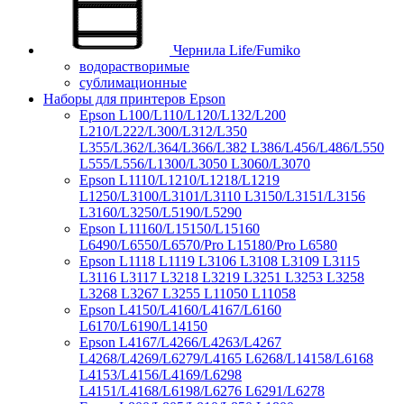
Чернила Life/Fumiko
водорастворимые
сублимационные
Наборы для принтеров Epson
Epson L100/L110/L120/L132/L200
L210/L222/L300/L312/L350
L355/L362/L364/L366/L382 L386/L456/L486/L550
L555/L556/L1300/L3050 L3060/L3070
Epson L1110/L1210/L1218/L1219
L1250/L3100/L3101/L3110 L3150/L3151/L3156
L3160/L3250/L5190/L5290
Epson L11160/L15150/L15160
L6490/L6550/L6570/Pro L15180/Pro L6580
Epson L1118 L1119 L3106 L3108 L3109 L3115
L3116 L3117 L3218 L3219 L3251 L3253 L3258
L3268 L3267 L3255 L11050 L11058
Epson L4150/L4160/L4167/L6160
L6170/L6190/L14150
Epson L4167/L4266/L4263/L4267
L4268/L4269/L6279/L4165 L6268/L14158/L6168
L4153/L4156/L4169/L6298
L4151/L4168/L6198/L6276 L6291/L6278