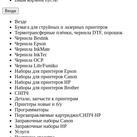
Везде
Везде
Бумага для струйных и лазерных принтеров
Термотрансферные плёнки, чернила DTF, порошок
Чернила Bestink
Чернила Epson
Чернила InkMate
Чернила InkTec
Чернила OCP
Чернила Life/Fumiko
Наборы для принтеров Epson
Наборы для принтеров Canon
Наборы для принтеров HP
Наборы для принтеров Brother
СНПЧ
Детали, запчасти к принтерам
Принтеры новые и б/у
Программаторы
Перезаправляемые картриджи/СНПЧ HP
Заправочные наборы Canon
Заправочные наборы HP
Услуги