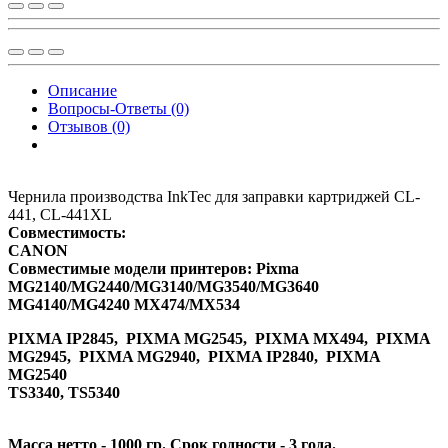
Описание
Вопросы-Ответы (0)
Отзывов (0)
Чернила производства InkTec для заправки картриджей CL-
441, CL-441XL
Совместимость:
CANON
Совместимые модели принтеров: Pixma
MG2140/MG2440/MG3140/MG3540/MG3640
MG4140/MG4240 MX474/MX534
PIXMA IP2845, PIXMA MG2545, PIXMA MX494, PIXMA
MG2945, PIXMA MG2940, PIXMA IP2840, PIXMA
MG2540
TS3340, TS5340
Масса нетто - 1000 гр. Срок годности - 3 года.