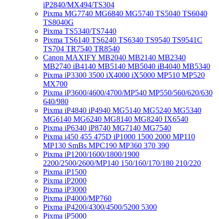
iP2840/MX494/TS304
Pixma MG7740 MG6840 MG5740 TS5040 TS6040
TS8040G
Pixma TS5340/TS7440
Pixma TS6140 TS6240 TS6340 TS9540 TS9541C
TS704 TR7540 TR8540
Canon MAXIFY MB2040 MB2140 MB2340
MB2740 iB4140 MB5140 MB5040 iB4040 MB5340
Pixma iP3300 3500 iX4000 iX5000 MP510 MP520
MX700
Pixma iP3600/4600/4700/MP540 MP550/560/620/630
640/980
Pixma iP4840 iP4940 MG5140 MG5240 MG5340
MG6140 MG6240 MG8140 MG8240 IX6540
Pixma iP6340 iP8740 MG7140 MG7540
Pixma i450 455 475D iP1000 1500 2000 MP110
MP130 SmBs MPC190 MP360 370 390
Pixma iP1200/1600/1800/1900
2200/2500/2600/MP140 150/160/170/180 210/220
Pixma iP1500
Pixma iP2000
Pixma iP3000
Pixma iP4000/MP760
Pixma iP4200/4300/4500/5200 5300
Pixma iP5000