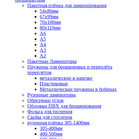
Пакетная плёнка для ламинирования
54x86мм
67x99мм
70х100мм
80x110мм
A6
A5
A4
A3
A2
Пакетные Ламинаторы
Пружины для брошюровки и переплёта
переплётов
металлические в нарезке
Пластиковые
Металлические пружины в бобинах
Рулонные ламинаторы
Обрезчики углов
Обложки ПВХ для брошюрования
Фольга для тиснения
Скобы для степлеров
рулонная плёнка 305-1400мм
305-400мм
400-500мм