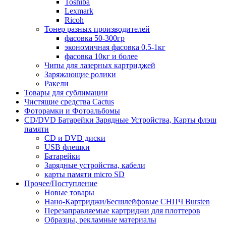
Toshiba
Lexmark
Ricoh
Тонер разных производителей
фасовка 50-300гр
экономичная фасовка 0.5-1кг
фасовка 10кг и более
Чипы для лазерных картриджей
Заряжающие ролики
Ракели
Товары для сублимации
Чистящие средства Cactus
Фоторамки и Фотоальбомы
CD/DVD Батарейки Зарядные Устройства, Карты флэш
памяти
CD и DVD диски
USB флешки
Батарейки
Зарядные устройства, кабели
карты памяти micro SD
Прочее/Поступление
Новые товары
Нано-Картриджи/Бесшлейфовые СНПЧ Bursten
Перезаправляемые картриджи для плоттеров
Образцы, рекламные материалы