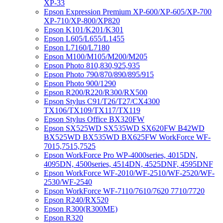
XP-33
Epson Expression Premium XP-600/XP-605/XP-700
XP-710/XP-800/XP820
Epson K101/K201/K301
Epson L605/L655/L1455
Epson L7160/L7180
Epson M100/M105/M200/M205
Epson Photo 810,830,925,935
Epson Photo 790/870/890/895/915
Epson Photo 900/1290
Epson R200/R220/R300/RX500
Epson Stylus C91/T26/T27/CX4300
TX106/TX109/TX117/TX119
Epson Stylus Office BX320FW
Epson SX525WD SX535WD SX620FW B42WD
BX525WD BX535WD BX625FW WorkForce WF-
7015,7515,7525
Epson WorkForce Pro WP-4000series, 4015DN,
4095DN, 4500series, 4514DN, 4525DNF, 4595DNF
Epson WorkForce WF-2010/WF-2510/WF-2520/WF-
2530/WF-2540
Epson WorkForce WF-7110/7610/7620 7710/7720
Epson R240/RX520
Epson R300(R300ME)
Epson R320