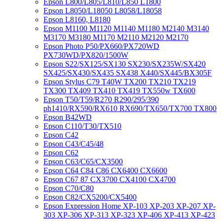
Epson L800/L805/L810/L850 L1800
Epson L8050/L18050 L8058/L18058
Epson L8160, L8180
Epson M1100 M1120 M1140 M1180 M2140 M3140
M3170 M3180 M1170 M2110 M2120 M2170
Epson Photo P50/PX660/PX720WD
PX730WD/PX820/1500W
Epson S22/SX125/SX130 SX230/SX235W/SX420
SX425/SX430/SX435 SX438 X440/SX445/BX305F
Epson Stylus C79 T40W TX200 TX210 TX219
TX300 TX409 TX410 TX419 TX550w TX600
Epson T50/T59/R270 R290/295/390
ph1410/RX590/RX610 RX690/TX650/TX700 TX800
Epson B42WD
Epson C110/T30/TX510
Epson C42
Epson C43/C45/48
Epson C62
Epson C63/C65/CX3500
Epson C64 C84 C86 CX6400 CX6600
Epson C67 87 CX3700 CX4100 CX4700
Epson C70/C80
Epson C82/CX5200/CX5400
Epson Expression Home XP-103 XP-203 XP-207 XP-
303 XP-306 XP-313 XP-323 XP-406 XP-413 XP-423