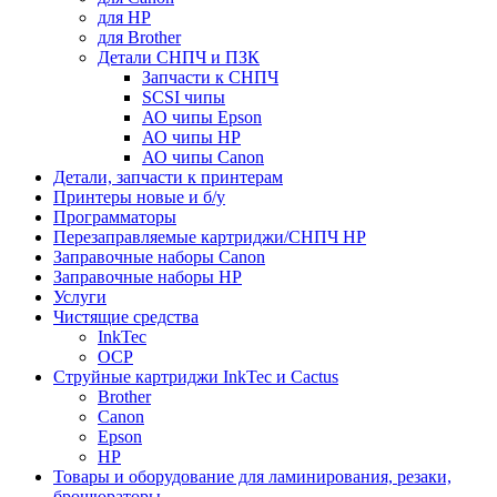
для HP
для Brother
Детали СНПЧ и ПЗК
Запчасти к СНПЧ
SCSI чипы
АО чипы Epson
АО чипы HP
АО чипы Canon
Детали, запчасти к принтерам
Принтеры новые и б/у
Программаторы
Перезаправляемые картриджи/СНПЧ HP
Заправочные наборы Canon
Заправочные наборы HP
Услуги
Чистящие средства
InkTec
OCP
Струйные картриджи InkTec и Cactus
Brother
Canon
Epson
HP
Товары и оборудование для ламинирования, резаки,
брошюраторы