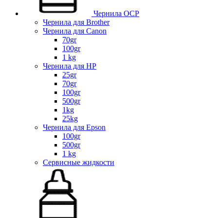
Чернила OCP
Чернила для Brother
Чернила для Canon
70gr
100gr
1 kg
Чернила для HP
25gr
70gr
100gr
500gr
1kg
25kg
Чернила для Epson
100gr
500gr
1 kg
Сервисные жидкости