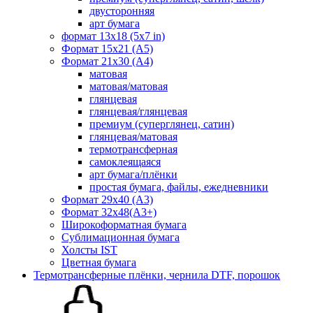
двусторонняя
арт бумага
формат 13x18 (5x7 in)
Формат 15х21 (A5)
Формат 21х30 (А4)
матовая
матовая/матовая
глянцевая
глянцевая/глянцевая
премиум (суперглянец, сатин)
глянцевая/матовая
термотрансферная
самоклеящаяся
арт бумага/плёнки
простая бумага, файлы, ежедневники
Формат 29х40 (А3)
Формат 32х48(А3+)
Широкоформатная бумага
Сублимационная бумага
Холсты IST
Цветная бумага
Термотрансферные плёнки, чернила DTF, порошок