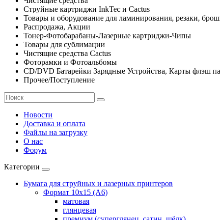
Чистящие средства
Струйные картриджи InkTec и Cactus
Товары и оборудование для ламинирования, резаки, бро
Распродажа, Акции
Тонер-Фотобарабаны-Лазерные картриджи-Чипы
Товары для сублимации
Чистящие средства Cactus
Фоторамки и Фотоальбомы
CD/DVD Батарейки Зарядные Устройства, Карты флэш п
Прочее/Поступление
Новости
Доставка и оплата
Файлы на загрузку
О нас
Форум
Категории
Бумага для струйных и лазерных принтеров
Формат 10х15 (A6)
матовая
глянцевая
премиум (суперглянец, сатин, шёлк)