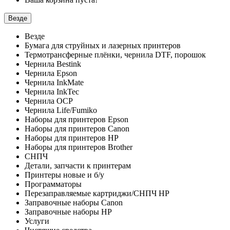
Везде
Везде
Бумага для струйных и лазерных принтеров
Термотрансферные плёнки, чернила DTF, порошок
Чернила Bestink
Чернила Epson
Чернила InkMate
Чернила InkTec
Чернила OCP
Чернила Life/Fumiko
Наборы для принтеров Epson
Наборы для принтеров Canon
Наборы для принтеров HP
Наборы для принтеров Brother
СНПЧ
Детали, запчасти к принтерам
Принтеры новые и б/у
Программаторы
Перезаправляемые картриджи/СНПЧ HP
Заправочные наборы Canon
Заправочные наборы HP
Услуги