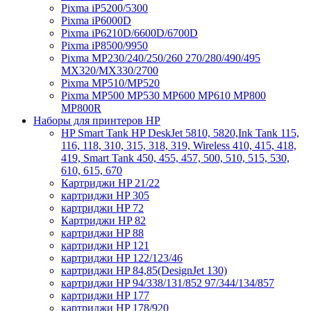
Pixma iP5200/5300
Pixma iP6000D
Pixma iP6210D/6600D/6700D
Pixma iP8500/9950
Pixma MP230/240/250/260 270/280/490/495
MX320/MX330/2700
Pixma MP510/MP520
Pixma MP500 MP530 MP600 MP610 MP800
MP800R
Наборы для принтеров HP
HP Smart Tank HP DeskJet 5810, 5820,Ink Tank 115,
116, 118, 310, 315, 318, 319, Wireless 410, 415, 418,
419, Smart Tank 450, 455, 457, 500, 510, 515, 530,
610, 615, 670
Картриджи HP 21/22
картриджи HP 305
картриджи HP 72
Картриджи HP 82
картриджи HP 88
картриджи HP 121
картриджи HP 122/123/46
картриджи HP 84,85(DesignJet 130)
картриджи HP 94/338/131/852 97/344/134/857
картриджи HP 177
картриджи HP 178/920