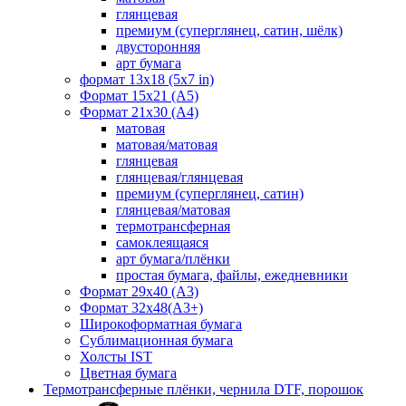
глянцевая
премиум (суперглянец, сатин, шёлк)
двусторонняя
арт бумага
формат 13x18 (5x7 in)
Формат 15х21 (A5)
Формат 21х30 (А4)
матовая
матовая/матовая
глянцевая
глянцевая/глянцевая
премиум (суперглянец, сатин)
глянцевая/матовая
термотрансферная
самоклеящаяся
арт бумага/плёнки
простая бумага, файлы, ежедневники
Формат 29х40 (А3)
Формат 32х48(А3+)
Широкоформатная бумага
Сублимационная бумага
Холсты IST
Цветная бумага
Термотрансферные плёнки, чернила DTF, порошок