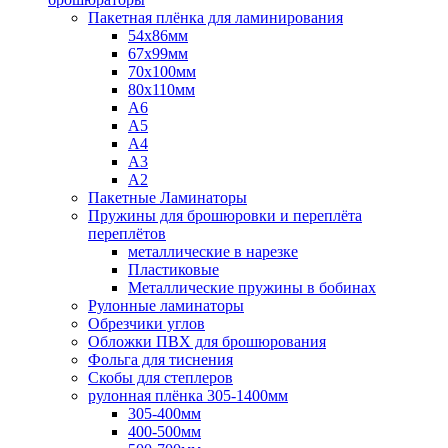
Пакетная плёнка для ламинирования
54x86мм
67x99мм
70х100мм
80x110мм
A6
A5
A4
A3
A2
Пакетные Ламинаторы
Пружины для брошюровки и переплёта
переплётов
металлические в нарезке
Пластиковые
Металлические пружины в бобинах
Рулонные ламинаторы
Обрезчики углов
Обложки ПВХ для брошюрования
Фольга для тиснения
Скобы для степлеров
рулонная плёнка 305-1400мм
305-400мм
400-500мм