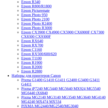
Epson R340
Epson R800/R1800
Epson Picturemate
Epson Photo 950
Epson Photo 2100
Epson Photo R2400
Epson Photo R3000
Epson CX3900 CX4900 CX5900 CX6900F CX7300
CX8300 CX9300F
Epson RX640
Epson RX700
Epson C1160
Epson RX500/600/620
Epson T1100
Epson R1900
Epson R2000
Epson R2880
Наборы для принтеров Canon
Pixma G1400 G1410 G1411 G2400 G3400 G3411
G4411
Pixma iP7240 MG5440 MG5640 MX924 MG5540
MG6440 iX6840
Pixma MG2140 MG3140 MG3540 MG3640 MG4140
MG4240 MX474 MX534
PIXMA MG2440/MG2540/MG3040