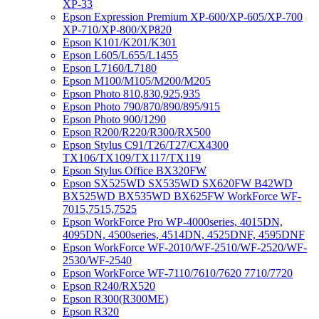
XP-33
Epson Expression Premium XP-600/XP-605/XP-700
XP-710/XP-800/XP820
Epson K101/K201/K301
Epson L605/L655/L1455
Epson L7160/L7180
Epson M100/M105/M200/M205
Epson Photo 810,830,925,935
Epson Photo 790/870/890/895/915
Epson Photo 900/1290
Epson R200/R220/R300/RX500
Epson Stylus C91/T26/T27/CX4300
TX106/TX109/TX117/TX119
Epson Stylus Office BX320FW
Epson SX525WD SX535WD SX620FW B42WD
BX525WD BX535WD BX625FW WorkForce WF-
7015,7515,7525
Epson WorkForce Pro WP-4000series, 4015DN,
4095DN, 4500series, 4514DN, 4525DNF, 4595DNF
Epson WorkForce WF-2010/WF-2510/WF-2520/WF-
2530/WF-2540
Epson WorkForce WF-7110/7610/7620 7710/7720
Epson R240/RX520
Epson R300(R300ME)
Epson R320