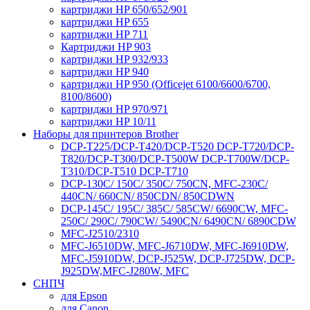
картриджи HP 650/652/901
картриджи HP 655
картриджи HP 711
Картриджи HP 903
картриджи HP 932/933
картриджи HP 940
картриджи HP 950 (Officejet 6100/6600/6700,
8100/8600)
картриджи HP 970/971
картриджи HP 10/11
Наборы для принтеров Brother
DCP-T225/DCP-T420/DCP-T520 DCP-T720/DCP-
T820/DCP-T300/DCP-T500W DCP-T700W/DCP-
T310/DCP-T510 DCP-T710
DCP-130C/ 150C/ 350C/ 750CN, MFC-230C/
440CN/ 660CN/ 850CDN/ 850CDWN
DCP-145C/ 195C/ 385C/ 585CW/ 6690CW, MFC-
250C/ 290C/ 790CW/ 5490CN/ 6490CN/ 6890CDW
MFC-J2510/2310
MFC-J6510DW, MFC-J6710DW, MFC-J6910DW,
MFC-J5910DW, DCP-J525W, DCP-J725DW, DCP-
J925DW,MFC-J280W, MFC
СНПЧ
для Epson
для Canon