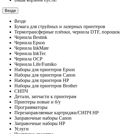
Везде
Везде
Бумага для струйных и лазерных принтеров
Термотрансферные плёнки, чернила DTF, порошок
Чернила Bestink
Чернила Epson
Чернила InkMate
Чернила InkTec
Чернила OCP
Чернила Life/Fumiko
Наборы для принтеров Epson
Наборы для принтеров Canon
Наборы для принтеров HP
Наборы для принтеров Brother
СНПЧ
Детали, запчасти к принтерам
Принтеры новые и б/у
Программаторы
Перезаправляемые картриджи/СНПЧ HP
Заправочные наборы Canon
Заправочные наборы HP
Услуги