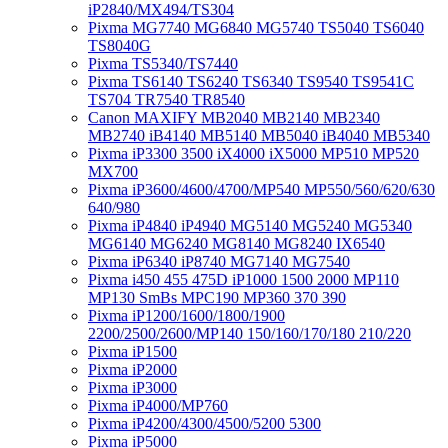
iP2840/MX494/TS304
Pixma MG7740 MG6840 MG5740 TS5040 TS6040
TS8040G
Pixma TS5340/TS7440
Pixma TS6140 TS6240 TS6340 TS9540 TS9541C
TS704 TR7540 TR8540
Canon MAXIFY MB2040 MB2140 MB2340
MB2740 iB4140 MB5140 MB5040 iB4040 MB5340
Pixma iP3300 3500 iX4000 iX5000 MP510 MP520
MX700
Pixma iP3600/4600/4700/MP540 MP550/560/620/630
640/980
Pixma iP4840 iP4940 MG5140 MG5240 MG5340
MG6140 MG6240 MG8140 MG8240 IX6540
Pixma iP6340 iP8740 MG7140 MG7540
Pixma i450 455 475D iP1000 1500 2000 MP110
MP130 SmBs MPC190 MP360 370 390
Pixma iP1200/1600/1800/1900
2200/2500/2600/MP140 150/160/170/180 210/220
Pixma iP1500
Pixma iP2000
Pixma iP3000
Pixma iP4000/MP760
Pixma iP4200/4300/4500/5200 5300
Pixma iP5000