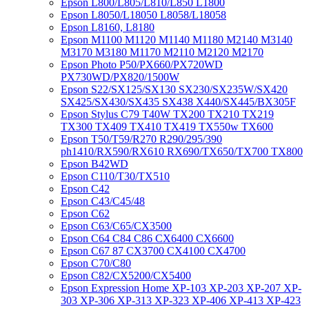
Epson L800/L805/L810/L850 L1800
Epson L8050/L18050 L8058/L18058
Epson L8160, L8180
Epson M1100 M1120 M1140 M1180 M2140 M3140
M3170 M3180 M1170 M2110 M2120 M2170
Epson Photo P50/PX660/PX720WD
PX730WD/PX820/1500W
Epson S22/SX125/SX130 SX230/SX235W/SX420
SX425/SX430/SX435 SX438 X440/SX445/BX305F
Epson Stylus C79 T40W TX200 TX210 TX219
TX300 TX409 TX410 TX419 TX550w TX600
Epson T50/T59/R270 R290/295/390
ph1410/RX590/RX610 RX690/TX650/TX700 TX800
Epson B42WD
Epson C110/T30/TX510
Epson C42
Epson C43/C45/48
Epson C62
Epson C63/C65/CX3500
Epson C64 C84 C86 CX6400 CX6600
Epson C67 87 CX3700 CX4100 CX4700
Epson C70/C80
Epson C82/CX5200/CX5400
Epson Expression Home XP-103 XP-203 XP-207 XP-
303 XP-306 XP-313 XP-323 XP-406 XP-413 XP-423