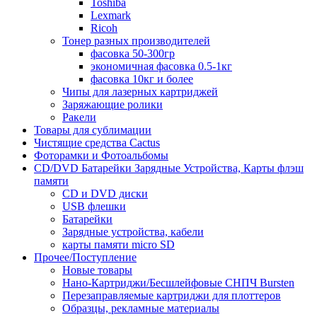
Toshiba
Lexmark
Ricoh
Тонер разных производителей
фасовка 50-300гр
экономичная фасовка 0.5-1кг
фасовка 10кг и более
Чипы для лазерных картриджей
Заряжающие ролики
Ракели
Товары для сублимации
Чистящие средства Cactus
Фоторамки и Фотоальбомы
CD/DVD Батарейки Зарядные Устройства, Карты флэш
памяти
CD и DVD диски
USB флешки
Батарейки
Зарядные устройства, кабели
карты памяти micro SD
Прочее/Поступление
Новые товары
Нано-Картриджи/Бесшлейфовые СНПЧ Bursten
Перезаправляемые картриджи для плоттеров
Образцы, рекламные материалы