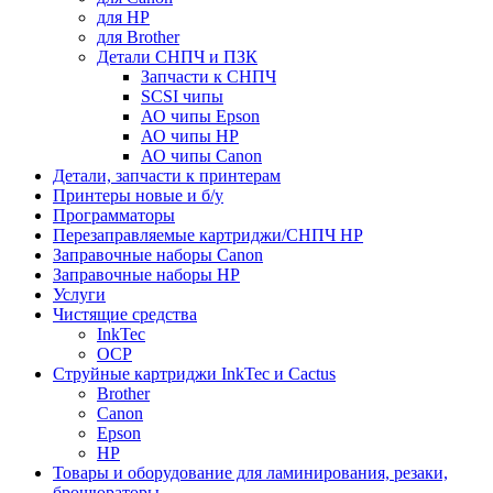
для HP
для Brother
Детали СНПЧ и ПЗК
Запчасти к СНПЧ
SCSI чипы
АО чипы Epson
АО чипы HP
АО чипы Canon
Детали, запчасти к принтерам
Принтеры новые и б/у
Программаторы
Перезаправляемые картриджи/СНПЧ HP
Заправочные наборы Canon
Заправочные наборы HP
Услуги
Чистящие средства
InkTec
OCP
Струйные картриджи InkTec и Cactus
Brother
Canon
Epson
HP
Товары и оборудование для ламинирования, резаки,
брошюраторы