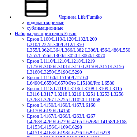
Чернила Life/Fumiko
водорастворимые
сублимационные
Наборы для принтеров Epson
Epson L100/L110/L120/L132/L200
L210/L222/L300/L312/L350
L355/L362/L364/L366/L382 L386/L456/L486/L550
L555/L556/L1300/L3050 L3060/L3070
Epson L1110/L1210/L1218/L1219
L1250/L3100/L3101/L3110 L3150/L3151/L3156
L3160/L3250/L5190/L5290
Epson L11160/L15150/L15160
L6490/L6550/L6570/Pro L15180/Pro L6580
Epson L1118 L1119 L3106 L3108 L3109 L3115
L3116 L3117 L3218 L3219 L3251 L3253 L3258
L3268 L3267 L3255 L11050 L11058
Epson L4150/L4160/L4167/L6160
L6170/L6190/L14150
Epson L4167/L4266/L4263/L4267
L4268/L4269/L6279/L4165 L6268/L14158/L6168
L4153/L4156/L4169/L6298
L4151/L4168/L6198/L6276 L6291/L6278