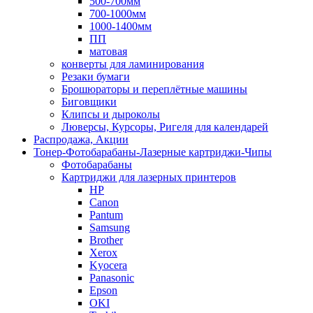
500-700мм
700-1000мм
1000-1400мм
ПП
матовая
конверты для ламинирования
Резаки бумаги
Брошюраторы и переплётные машины
Биговщики
Клипсы и дыроколы
Люверсы, Курсоры, Ригеля для календарей
Распродажа, Акции
Тонер-Фотобарабаны-Лазерные картриджи-Чипы
Фотобарабаны
Картриджи для лазерных принтеров
HP
Canon
Pantum
Samsung
Brother
Xerox
Kyocera
Panasonic
Epson
OKI