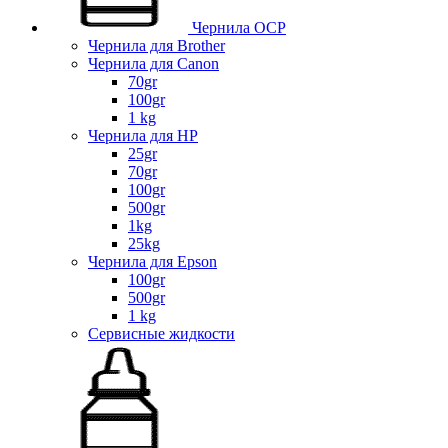
Чернила OCP
Чернила для Brother
Чернила для Canon
70gr
100gr
1 kg
Чернила для HP
25gr
70gr
100gr
500gr
1kg
25kg
Чернила для Epson
100gr
500gr
1 kg
Сервисные жидкости