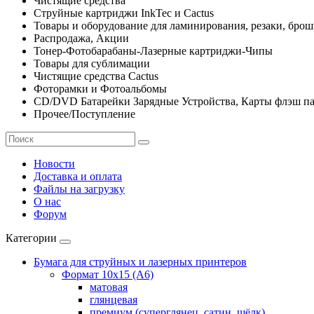
Чистящие средства
Струйные картриджи InkTec и Cactus
Товары и оборудование для ламинирования, резаки, бро
Распродажа, Акции
Тонер-Фотобарабаны-Лазерные картриджи-Чипы
Товары для сублимации
Чистящие средства Cactus
Фоторамки и Фотоальбомы
CD/DVD Батарейки Зарядные Устройства, Карты флэш п
Прочее/Поступление
Новости
Доставка и оплата
Файлы на загрузку
О нас
Форум
Категории
Бумага для струйных и лазерных принтеров
Формат 10х15 (A6)
матовая
глянцевая
премиум (суперглянец, сатин, шёлк)