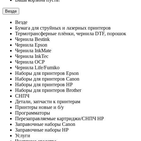
Везде
Везде
Бумага для струйных и лазерных принтеров
Термотрансферные плёнки, чернила DTF, порошок
Чернила Bestink
Чернила Epson
Чернила InkMate
Чернила InkTec
Чернила OCP
Чернила Life/Fumiko
Наборы для принтеров Epson
Наборы для принтеров Canon
Наборы для принтеров HP
Наборы для принтеров Brother
СНПЧ
Детали, запчасти к принтерам
Принтеры новые и б/у
Программаторы
Перезаправляемые картриджи/СНПЧ HP
Заправочные наборы Canon
Заправочные наборы HP
Услуги