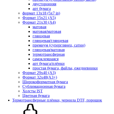
двусторонняя
арт бумага
формат 13x18 (5x7 in)
Формат 15х21 (A5)
Формат 21х30 (А4)
матовая
матовая/матовая
глянцевая
глянцевая/глянцевая
премиум (суперглянец, сатин)
глянцевая/матовая
термотрансферная
самоклеящаяся
арт бумага/плёнки
простая бумага, файлы, ежедневники
Формат 29х40 (А3)
Формат 32х48(А3+)
Широкоформатная бумага
Сублимационная бумага
Холсты IST
Цветная бумага
Термотрансферные плёнки, чернила DTF, порошок