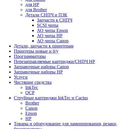
для HP
для Brother
Детали СНПЧ и ПЗК
Запчасти к СНПЧ
SCSI чипы
АО чипы Epson
АО чипы HP
АО чипы Canon
Детали, запчасти к принтерам
Принтеры новые и б/у
Программаторы
Перезаправляемые картриджи/СНПЧ HP
Заправочные наборы Canon
Заправочные наборы HP
Услуги
Чистящие средства
InkTec
OCP
Струйные картриджи InkTec и Cactus
Brother
Canon
Epson
HP
Товары и оборудование для ламинирования, резаки,
брошюраторы