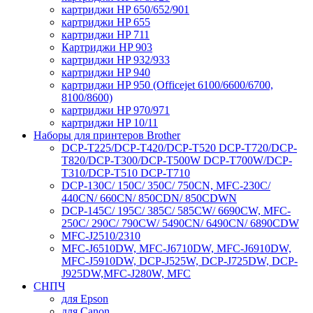
картриджи HP 650/652/901
картриджи HP 655
картриджи HP 711
Картриджи HP 903
картриджи HP 932/933
картриджи HP 940
картриджи HP 950 (Officejet 6100/6600/6700,
8100/8600)
картриджи HP 970/971
картриджи HP 10/11
Наборы для принтеров Brother
DCP-T225/DCP-T420/DCP-T520 DCP-T720/DCP-
T820/DCP-T300/DCP-T500W DCP-T700W/DCP-
T310/DCP-T510 DCP-T710
DCP-130C/ 150C/ 350C/ 750CN, MFC-230C/
440CN/ 660CN/ 850CDN/ 850CDWN
DCP-145C/ 195C/ 385C/ 585CW/ 6690CW, MFC-
250C/ 290C/ 790CW/ 5490CN/ 6490CN/ 6890CDW
MFC-J2510/2310
MFC-J6510DW, MFC-J6710DW, MFC-J6910DW,
MFC-J5910DW, DCP-J525W, DCP-J725DW, DCP-
J925DW,MFC-J280W, MFC
СНПЧ
для Epson
для Canon