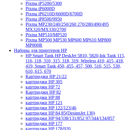
Pixma iP5200/5300
Pixma iP6000D
Pixma iP6210D/6600D/6700D
Pixma iP8500/9950
Pixma MP230/240/250/260 270/280/490/495
MX320/MX330/2700
Pixma MP510/MP520
Pixma MP500 MP530 MP600 MP610 MP800
MP800R
Наборы для принтеров HP
HP Smart Tank HP DeskJet 5810, 5820,Ink Tank 115,
116, 118, 310, 315, 318, 319, Wireless 410, 415, 418,
419, Smart Tank 450, 455, 457, 500, 510, 515, 530,
610, 615, 670
Картриджи HP 21/22
картриджи HP 305
картриджи HP 72
Картриджи HP 82
картриджи HP 88
картриджи HP 121
картриджи HP 122/123/46
картриджи HP 84,85(DesignJet 130)
картриджи HP 94/338/131/852 97/344/134/857
картриджи HP 177
картриджи HP 178/920