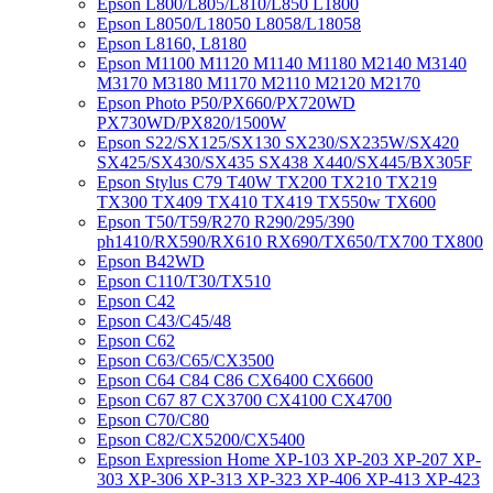
Epson L800/L805/L810/L850 L1800
Epson L8050/L18050 L8058/L18058
Epson L8160, L8180
Epson M1100 M1120 M1140 M1180 M2140 M3140
M3170 M3180 M1170 M2110 M2120 M2170
Epson Photo P50/PX660/PX720WD
PX730WD/PX820/1500W
Epson S22/SX125/SX130 SX230/SX235W/SX420
SX425/SX430/SX435 SX438 X440/SX445/BX305F
Epson Stylus C79 T40W TX200 TX210 TX219
TX300 TX409 TX410 TX419 TX550w TX600
Epson T50/T59/R270 R290/295/390
ph1410/RX590/RX610 RX690/TX650/TX700 TX800
Epson B42WD
Epson C110/T30/TX510
Epson C42
Epson C43/C45/48
Epson C62
Epson C63/C65/CX3500
Epson C64 C84 C86 CX6400 CX6600
Epson C67 87 CX3700 CX4100 CX4700
Epson C70/C80
Epson C82/CX5200/CX5400
Epson Expression Home XP-103 XP-203 XP-207 XP-
303 XP-306 XP-313 XP-323 XP-406 XP-413 XP-423