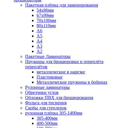
Пакетная плёнка для ламинирования
54x86мм
67x99мм
70х100мм
80x110мм
A6
A5
A4
A3
A2
Пакетные Ламинаторы
Пружины для брошюровки и переплёта
переплётов
металлические в нарезке
Пластиковые
Металлические пружины в бобинах
Рулонные ламинаторы
Обрезчики углов
Обложки ПВХ для брошюрования
Фольга для тиснения
Скобы для степлеров
рулонная плёнка 305-1400мм
305-400мм
400-500мм