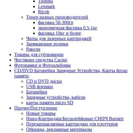
Toshiba
Lexmark
Ricoh
Тонер разных производителей
фасовка 50-300гр
экономичная фасовка 0.5-1кг
фасовка 10кг и более
Чипы для лазерных картриджей
Заряжающие ролики
Ракели
Товары для сублимации
Чистящие средства Cactus
Фоторамки и Фотоальбомы
CD/DVD Батарейки Зарядные Устройства, Карты флэш
памяти
CD и DVD диски
USB флешки
Батарейки
Зарядные устройства, кабели
карты памяти micro SD
Прочее/Поступление
Новые товары
Нано-Картриджи/Бесшлейфовые СНПЧ Bursten
Перезаправляемые картриджи для плоттеров
Образцы, рекламные материалы