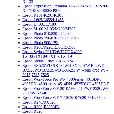
XP-33
Epson Expression Premium XP-600/XP-605/XP-700
XP-710/XP-800/XP820
Epson K101/K201/K301
Epson L605/L655/L1455
Epson L7160/L7180
Epson M100/M105/M200/M205
Epson Photo 810,830,925,935
Epson Photo 790/870/890/895/915
Epson Photo 900/1290
Epson R200/R220/R300/RX500
Epson Stylus C91/T26/T27/CX4300
TX106/TX109/TX117/TX119
Epson Stylus Office BX320FW
Epson SX525WD SX535WD SX620FW B42WD
BX525WD BX535WD BX625FW WorkForce WF-
7015,7515,7525
Epson WorkForce Pro WP-4000series, 4015DN,
4095DN, 4500series, 4514DN, 4525DNF, 4595DNF
Epson WorkForce WF-2010/WF-2510/WF-2520/WF-
2530/WF-2540
Epson WorkForce WF-7110/7610/7620 7710/7720
Epson R240/RX520
Epson R300(R300ME)
Epson R320