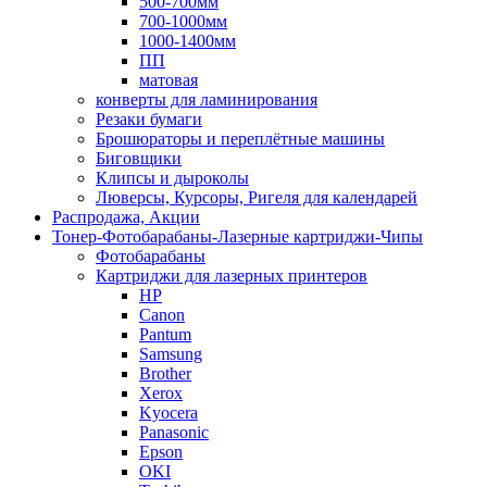
500-700мм
700-1000мм
1000-1400мм
ПП
матовая
конверты для ламинирования
Резаки бумаги
Брошюраторы и переплётные машины
Биговщики
Клипсы и дыроколы
Люверсы, Курсоры, Ригеля для календарей
Распродажа, Акции
Тонер-Фотобарабаны-Лазерные картриджи-Чипы
Фотобарабаны
Картриджи для лазерных принтеров
HP
Canon
Pantum
Samsung
Brother
Xerox
Kyocera
Panasonic
Epson
OKI