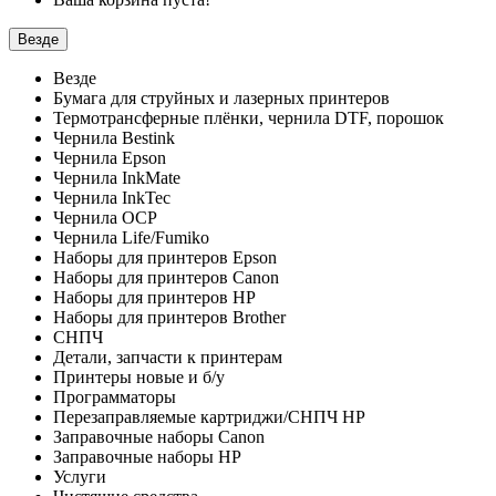
Везде
Везде
Бумага для струйных и лазерных принтеров
Термотрансферные плёнки, чернила DTF, порошок
Чернила Bestink
Чернила Epson
Чернила InkMate
Чернила InkTec
Чернила OCP
Чернила Life/Fumiko
Наборы для принтеров Epson
Наборы для принтеров Canon
Наборы для принтеров HP
Наборы для принтеров Brother
СНПЧ
Детали, запчасти к принтерам
Принтеры новые и б/у
Программаторы
Перезаправляемые картриджи/СНПЧ HP
Заправочные наборы Canon
Заправочные наборы HP
Услуги