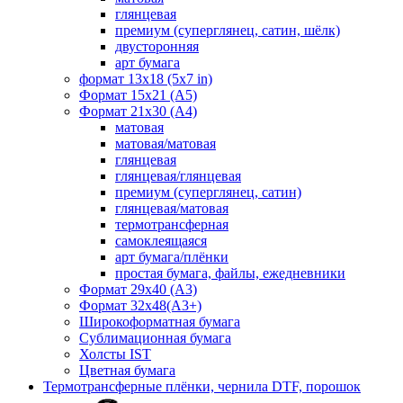
глянцевая
премиум (суперглянец, сатин, шёлк)
двусторонняя
арт бумага
формат 13x18 (5x7 in)
Формат 15х21 (A5)
Формат 21х30 (А4)
матовая
матовая/матовая
глянцевая
глянцевая/глянцевая
премиум (суперглянец, сатин)
глянцевая/матовая
термотрансферная
самоклеящаяся
арт бумага/плёнки
простая бумага, файлы, ежедневники
Формат 29х40 (А3)
Формат 32х48(А3+)
Широкоформатная бумага
Сублимационная бумага
Холсты IST
Цветная бумага
Термотрансферные плёнки, чернила DTF, порошок