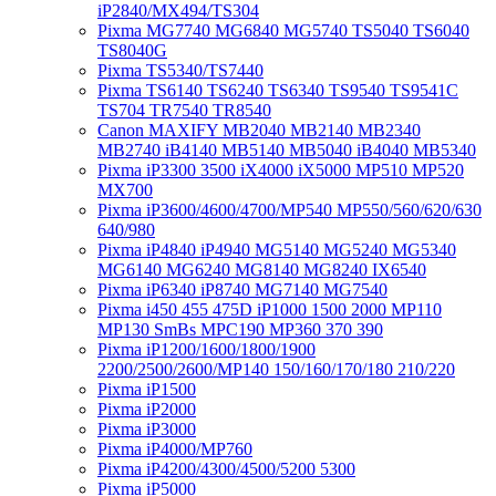
iP2840/MX494/TS304
Pixma MG7740 MG6840 MG5740 TS5040 TS6040
TS8040G
Pixma TS5340/TS7440
Pixma TS6140 TS6240 TS6340 TS9540 TS9541C
TS704 TR7540 TR8540
Canon MAXIFY MB2040 MB2140 MB2340
MB2740 iB4140 MB5140 MB5040 iB4040 MB5340
Pixma iP3300 3500 iX4000 iX5000 MP510 MP520
MX700
Pixma iP3600/4600/4700/MP540 MP550/560/620/630
640/980
Pixma iP4840 iP4940 MG5140 MG5240 MG5340
MG6140 MG6240 MG8140 MG8240 IX6540
Pixma iP6340 iP8740 MG7140 MG7540
Pixma i450 455 475D iP1000 1500 2000 MP110
MP130 SmBs MPC190 MP360 370 390
Pixma iP1200/1600/1800/1900
2200/2500/2600/MP140 150/160/170/180 210/220
Pixma iP1500
Pixma iP2000
Pixma iP3000
Pixma iP4000/MP760
Pixma iP4200/4300/4500/5200 5300
Pixma iP5000