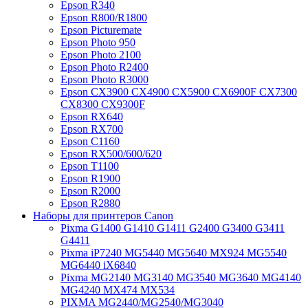
Epson R340
Epson R800/R1800
Epson Picturemate
Epson Photo 950
Epson Photo 2100
Epson Photo R2400
Epson Photo R3000
Epson CX3900 CX4900 CX5900 CX6900F CX7300
CX8300 CX9300F
Epson RX640
Epson RX700
Epson C1160
Epson RX500/600/620
Epson T1100
Epson R1900
Epson R2000
Epson R2880
Наборы для принтеров Canon
Pixma G1400 G1410 G1411 G2400 G3400 G3411
G4411
Pixma iP7240 MG5440 MG5640 MX924 MG5540
MG6440 iX6840
Pixma MG2140 MG3140 MG3540 MG3640 MG4140
MG4240 MX474 MX534
PIXMA MG2440/MG2540/MG3040