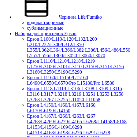
Чернила Life/Fumiko
водорастворимые
сублимационные
Наборы для принтеров Epson
Epson L100/L110/L120/L132/L200
L210/L222/L300/L312/L350
L355/L362/L364/L366/L382 L386/L456/L486/L550
L555/L556/L1300/L3050 L3060/L3070
Epson L1110/L1210/L1218/L1219
L1250/L3100/L3101/L3110 L3150/L3151/L3156
L3160/L3250/L5190/L5290
Epson L11160/L15150/L15160
L6490/L6550/L6570/Pro L15180/Pro L6580
Epson L1118 L1119 L3106 L3108 L3109 L3115
L3116 L3117 L3218 L3219 L3251 L3253 L3258
L3268 L3267 L3255 L11050 L11058
Epson L4150/L4160/L4167/L6160
L6170/L6190/L14150
Epson L4167/L4266/L4263/L4267
L4268/L4269/L6279/L4165 L6268/L14158/L6168
L4153/L4156/L4169/L6298
L4151/L4168/L6198/L6276 L6291/L6278