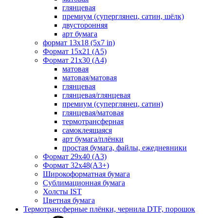
глянцевая
премиум (суперглянец, сатин, шёлк)
двусторонняя
арт бумага
формат 13x18 (5x7 in)
Формат 15х21 (A5)
Формат 21х30 (А4)
матовая
матовая/матовая
глянцевая
глянцевая/глянцевая
премиум (суперглянец, сатин)
глянцевая/матовая
термотрансферная
самоклеящаяся
арт бумага/плёнки
простая бумага, файлы, ежедневники
Формат 29х40 (А3)
Формат 32х48(А3+)
Широкоформатная бумага
Сублимационная бумага
Холсты IST
Цветная бумага
Термотрансферные плёнки, чернила DTF, порошок