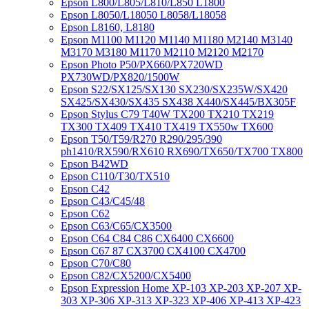
Epson L800/L805/L810/L850 L1800
Epson L8050/L18050 L8058/L18058
Epson L8160, L8180
Epson M1100 M1120 M1140 M1180 M2140 M3140
M3170 M3180 M1170 M2110 M2120 M2170
Epson Photo P50/PX660/PX720WD
PX730WD/PX820/1500W
Epson S22/SX125/SX130 SX230/SX235W/SX420
SX425/SX430/SX435 SX438 X440/SX445/BX305F
Epson Stylus C79 T40W TX200 TX210 TX219
TX300 TX409 TX410 TX419 TX550w TX600
Epson T50/T59/R270 R290/295/390
ph1410/RX590/RX610 RX690/TX650/TX700 TX800
Epson B42WD
Epson C110/T30/TX510
Epson C42
Epson C43/C45/48
Epson C62
Epson C63/C65/CX3500
Epson C64 C84 C86 CX6400 CX6600
Epson C67 87 CX3700 CX4100 CX4700
Epson C70/C80
Epson C82/CX5200/CX5400
Epson Expression Home XP-103 XP-203 XP-207 XP-
303 XP-306 XP-313 XP-323 XP-406 XP-413 XP-423