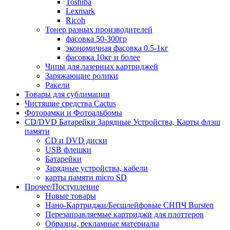
Toshiba
Lexmark
Ricoh
Тонер разных производителей
фасовка 50-300гр
экономичная фасовка 0.5-1кг
фасовка 10кг и более
Чипы для лазерных картриджей
Заряжающие ролики
Ракели
Товары для сублимации
Чистящие средства Cactus
Фоторамки и Фотоальбомы
CD/DVD Батарейки Зарядные Устройства, Карты флэш
памяти
CD и DVD диски
USB флешки
Батарейки
Зарядные устройства, кабели
карты памяти micro SD
Прочее/Поступление
Новые товары
Нано-Картриджи/Бесшлейфовые СНПЧ Bursten
Перезаправляемые картриджи для плоттеров
Образцы, рекламные материалы