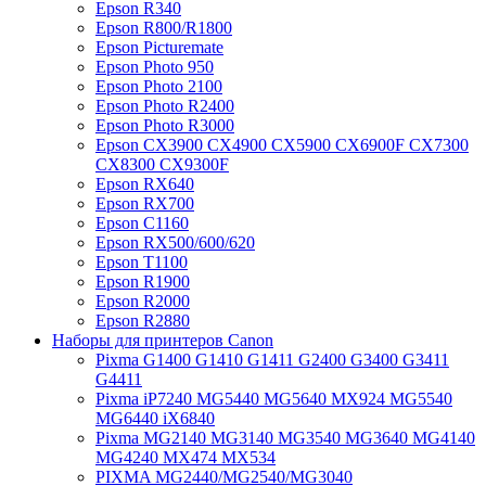
Epson R340
Epson R800/R1800
Epson Picturemate
Epson Photo 950
Epson Photo 2100
Epson Photo R2400
Epson Photo R3000
Epson CX3900 CX4900 CX5900 CX6900F CX7300
CX8300 CX9300F
Epson RX640
Epson RX700
Epson C1160
Epson RX500/600/620
Epson T1100
Epson R1900
Epson R2000
Epson R2880
Наборы для принтеров Canon
Pixma G1400 G1410 G1411 G2400 G3400 G3411
G4411
Pixma iP7240 MG5440 MG5640 MX924 MG5540
MG6440 iX6840
Pixma MG2140 MG3140 MG3540 MG3640 MG4140
MG4240 MX474 MX534
PIXMA MG2440/MG2540/MG3040