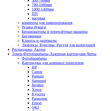
500-700мм
700-1000мм
1000-1400мм
ПП
матовая
конверты для ламинирования
Резаки бумаги
Брошюраторы и переплётные машины
Биговщики
Клипсы и дыроколы
Люверсы, Курсоры, Ригеля для календарей
Распродажа, Акции
Тонер-Фотобарабаны-Лазерные картриджи-Чипы
Фотобарабаны
Картриджи для лазерных принтеров
HP
Canon
Pantum
Samsung
Brother
Xerox
Kyocera
Panasonic
Epson
OKI