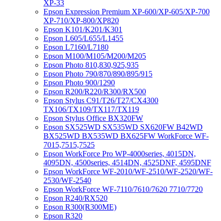
XP-33
Epson Expression Premium XP-600/XP-605/XP-700
XP-710/XP-800/XP820
Epson K101/K201/K301
Epson L605/L655/L1455
Epson L7160/L7180
Epson M100/M105/M200/M205
Epson Photo 810,830,925,935
Epson Photo 790/870/890/895/915
Epson Photo 900/1290
Epson R200/R220/R300/RX500
Epson Stylus C91/T26/T27/CX4300
TX106/TX109/TX117/TX119
Epson Stylus Office BX320FW
Epson SX525WD SX535WD SX620FW B42WD
BX525WD BX535WD BX625FW WorkForce WF-
7015,7515,7525
Epson WorkForce Pro WP-4000series, 4015DN,
4095DN, 4500series, 4514DN, 4525DNF, 4595DNF
Epson WorkForce WF-2010/WF-2510/WF-2520/WF-
2530/WF-2540
Epson WorkForce WF-7110/7610/7620 7710/7720
Epson R240/RX520
Epson R300(R300ME)
Epson R320