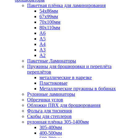
Пакетная плёнка для ламинирования
54x86мм
67x99мм
70х100мм
80x110мм
A6
A5
A4
A3
A2
Пакетные Ламинаторы
Пружины для брошюровки и переплёта
переплётов
металлические в нарезке
Пластиковые
Металлические пружины в бобинах
Рулонные ламинаторы
Обрезчики углов
Обложки ПВХ для брошюрования
Фольга для тиснения
Скобы для степлеров
рулонная плёнка 305-1400мм
305-400мм
400-500мм