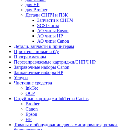
для HP
для Brother
Детали СНПЧ и ПЗК
Запчасти к СНПЧ
SCSI чипы
АО чипы Epson
АО чипы HP
АО чипы Canon
Детали, запчасти к принтерам
Принтеры новые и б/у
Программаторы
Перезаправляемые картриджи/СНПЧ HP
Заправочные наборы Canon
Заправочные наборы HP
Услуги
Чистящие средства
InkTec
OCP
Струйные картриджи InkTec и Cactus
Brother
Canon
Epson
HP
Товары и оборудование для ламинирования, резаки,
брошюраторы