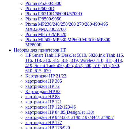
Pixma iP5200/5300
Pixma iP6000D
Pixma iP6210D/6600D/6700D
Pixma iP8500/9950
Pixma MP230/240/250/260 270/280/490/495
MX320/MX330/2700
Pixma MP510/MP520
Pixma MP500 MP530 MP600 MP610 MP800
MP800R
Наборы для принтеров HP
HP Smart Tank HP DeskJet 5810, 5820,Ink Tank 115,
116, 118, 310, 315, 318, 319, Wireless 410, 415, 418,
419, Smart Tank 450, 455, 457, 500, 510, 515, 530,
610, 615, 670
Картриджи HP 21/22
картриджи HP 305
картриджи HP 72
Картриджи HP 82
картриджи HP 88
картриджи HP 121
картриджи HP 122/123/46
картриджи HP 84,85(DesignJet 130)
картриджи HP 94/338/131/852 97/344/134/857
картриджи HP 177
картриджи HP 178/920