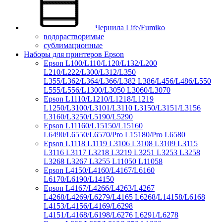
Чернила Life/Fumiko
водорастворимые
сублимационные
Наборы для принтеров Epson
Epson L100/L110/L120/L132/L200
L210/L222/L300/L312/L350
L355/L362/L364/L366/L382 L386/L456/L486/L550
L555/L556/L1300/L3050 L3060/L3070
Epson L1110/L1210/L1218/L1219
L1250/L3100/L3101/L3110 L3150/L3151/L3156
L3160/L3250/L5190/L5290
Epson L11160/L15150/L15160
L6490/L6550/L6570/Pro L15180/Pro L6580
Epson L1118 L1119 L3106 L3108 L3109 L3115
L3116 L3117 L3218 L3219 L3251 L3253 L3258
L3268 L3267 L3255 L11050 L11058
Epson L4150/L4160/L4167/L6160
L6170/L6190/L14150
Epson L4167/L4266/L4263/L4267
L4268/L4269/L6279/L4165 L6268/L14158/L6168
L4153/L4156/L4169/L6298
L4151/L4168/L6198/L6276 L6291/L6278