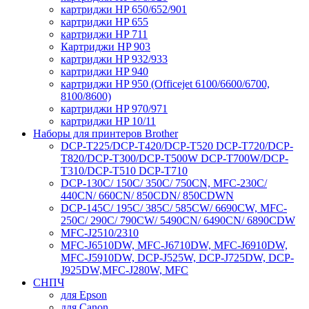
картриджи HP 650/652/901
картриджи HP 655
картриджи HP 711
Картриджи HP 903
картриджи HP 932/933
картриджи HP 940
картриджи HP 950 (Officejet 6100/6600/6700,
8100/8600)
картриджи HP 970/971
картриджи HP 10/11
Наборы для принтеров Brother
DCP-T225/DCP-T420/DCP-T520 DCP-T720/DCP-
T820/DCP-T300/DCP-T500W DCP-T700W/DCP-
T310/DCP-T510 DCP-T710
DCP-130C/ 150C/ 350C/ 750CN, MFC-230C/
440CN/ 660CN/ 850CDN/ 850CDWN
DCP-145C/ 195C/ 385C/ 585CW/ 6690CW, MFC-
250C/ 290C/ 790CW/ 5490CN/ 6490CN/ 6890CDW
MFC-J2510/2310
MFC-J6510DW, MFC-J6710DW, MFC-J6910DW,
MFC-J5910DW, DCP-J525W, DCP-J725DW, DCP-
J925DW,MFC-J280W, MFC
СНПЧ
для Epson
для Canon