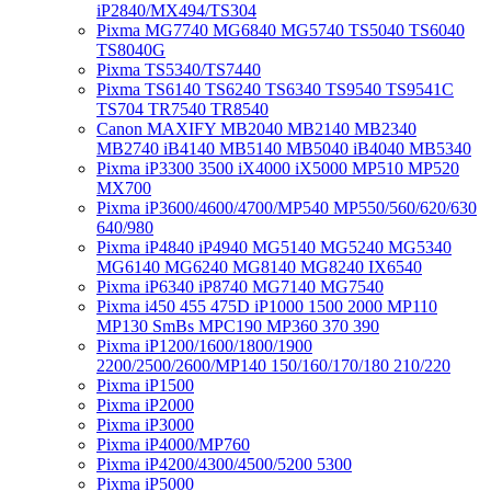
iP2840/MX494/TS304
Pixma MG7740 MG6840 MG5740 TS5040 TS6040
TS8040G
Pixma TS5340/TS7440
Pixma TS6140 TS6240 TS6340 TS9540 TS9541C
TS704 TR7540 TR8540
Canon MAXIFY MB2040 MB2140 MB2340
MB2740 iB4140 MB5140 MB5040 iB4040 MB5340
Pixma iP3300 3500 iX4000 iX5000 MP510 MP520
MX700
Pixma iP3600/4600/4700/MP540 MP550/560/620/630
640/980
Pixma iP4840 iP4940 MG5140 MG5240 MG5340
MG6140 MG6240 MG8140 MG8240 IX6540
Pixma iP6340 iP8740 MG7140 MG7540
Pixma i450 455 475D iP1000 1500 2000 MP110
MP130 SmBs MPC190 MP360 370 390
Pixma iP1200/1600/1800/1900
2200/2500/2600/MP140 150/160/170/180 210/220
Pixma iP1500
Pixma iP2000
Pixma iP3000
Pixma iP4000/MP760
Pixma iP4200/4300/4500/5200 5300
Pixma iP5000