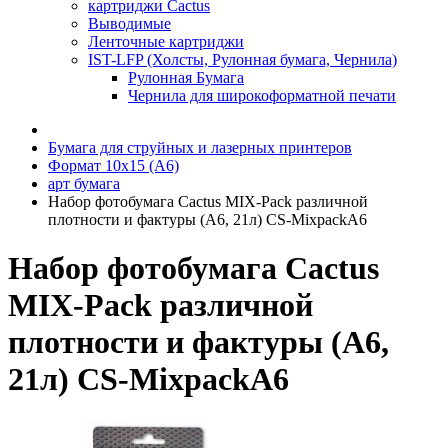
картриджи Cactus
Выводимые
Ленточные картриджи
IST-LFP (Холсты, Рулонная бумага, Чернила)
Рулонная Бумага
Чернила для широкоформатной печати
Бумага для струйных и лазерных принтеров
Формат 10х15 (A6)
арт бумага
Набор фотобумага Cactus MIX-Pack различной
плотности и фактуры (A6, 21л) CS-MixpackA6
Набор фотобумага Cactus
MIX-Pack различной
плотности и фактуры (A6,
21л) CS-MixpackA6