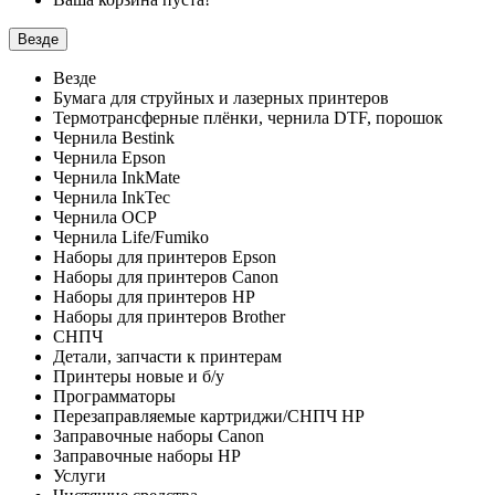
Везде
Везде
Бумага для струйных и лазерных принтеров
Термотрансферные плёнки, чернила DTF, порошок
Чернила Bestink
Чернила Epson
Чернила InkMate
Чернила InkTec
Чернила OCP
Чернила Life/Fumiko
Наборы для принтеров Epson
Наборы для принтеров Canon
Наборы для принтеров HP
Наборы для принтеров Brother
СНПЧ
Детали, запчасти к принтерам
Принтеры новые и б/у
Программаторы
Перезаправляемые картриджи/СНПЧ HP
Заправочные наборы Canon
Заправочные наборы HP
Услуги