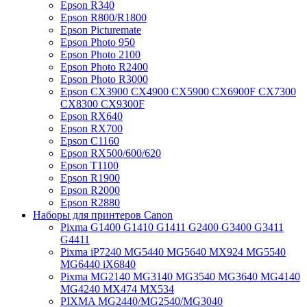
Epson R340
Epson R800/R1800
Epson Picturemate
Epson Photo 950
Epson Photo 2100
Epson Photo R2400
Epson Photo R3000
Epson CX3900 CX4900 CX5900 CX6900F CX7300
CX8300 CX9300F
Epson RX640
Epson RX700
Epson C1160
Epson RX500/600/620
Epson T1100
Epson R1900
Epson R2000
Epson R2880
Наборы для принтеров Canon
Pixma G1400 G1410 G1411 G2400 G3400 G3411
G4411
Pixma iP7240 MG5440 MG5640 MX924 MG5540
MG6440 iX6840
Pixma MG2140 MG3140 MG3540 MG3640 MG4140
MG4240 MX474 MX534
PIXMA MG2440/MG2540/MG3040