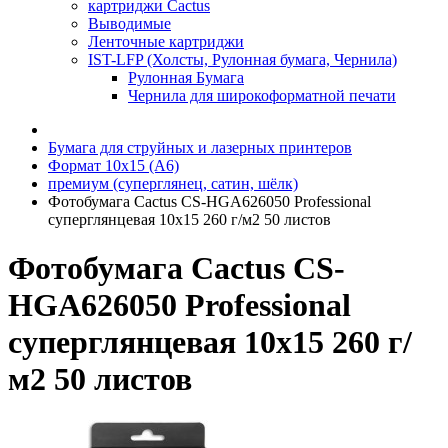
картриджи Cactus
Выводимые
Ленточные картриджи
IST-LFP (Холсты, Рулонная бумага, Чернила)
Рулонная Бумага
Чернила для широкоформатной печати
Бумага для струйных и лазерных принтеров
Формат 10х15 (A6)
премиум (суперглянец, сатин, шёлк)
Фотобумага Cactus CS-HGA626050 Professional
суперглянцевая 10x15 260 г/м2 50 листов
Фотобумага Cactus CS-
HGA626050 Professional
суперглянцевая 10x15 260 г/
м2 50 листов