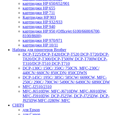
картриджи HP 650/652/901
картриджи HP 655
картриджи HP 711
Картриджи HP 903
картриджи HP 932/933
картриджи HP 940
картриджи HP 950 (Officejet 6100/6600/6700,
8100/8600)
картриджи HP 970/971
картриджи HP 10/11
Наборы для принтеров Brother
DCP-T225/DCP-T420/DCP-T520 DCP-T720/DCP-
T820/DCP-T300/DCP-T500W DCP-T700W/DCP-
T310/DCP-T510 DCP-T710
DCP-130C/ 150C/ 350C/ 750CN, MFC-230C/
440CN/ 660CN/ 850CDN/ 850CDWN
DCP-145C/ 195C/ 385C/ 585CW/ 6690CW, MFC-
250C/ 290C/ 790CW/ 5490CN/ 6490CN/ 6890CDW
MFC-J2510/2310
MFC-J6510DW, MFC-J6710DW, MFC-J6910DW,
MFC-J5910DW, DCP-J525W, DCP-J725DW, DCP-
J925DW,MFC-J280W, MFC
СНПЧ
для Epson
для Canon