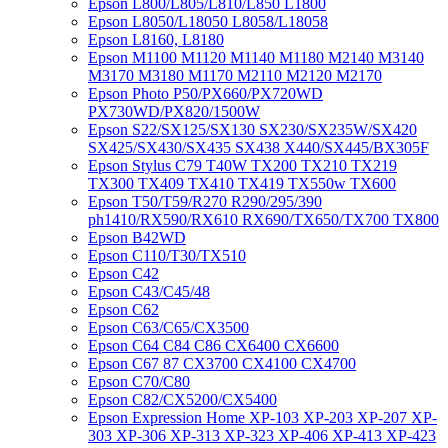
Epson L800/L805/L810/L850 L1800
Epson L8050/L18050 L8058/L18058
Epson L8160, L8180
Epson M1100 M1120 M1140 M1180 M2140 M3140
M3170 M3180 M1170 M2110 M2120 M2170
Epson Photo P50/PX660/PX720WD
PX730WD/PX820/1500W
Epson S22/SX125/SX130 SX230/SX235W/SX420
SX425/SX430/SX435 SX438 X440/SX445/BX305F
Epson Stylus C79 T40W TX200 TX210 TX219
TX300 TX409 TX410 TX419 TX550w TX600
Epson T50/T59/R270 R290/295/390
ph1410/RX590/RX610 RX690/TX650/TX700 TX800
Epson B42WD
Epson C110/T30/TX510
Epson C42
Epson C43/C45/48
Epson C62
Epson C63/C65/CX3500
Epson C64 C84 C86 CX6400 CX6600
Epson C67 87 CX3700 CX4100 CX4700
Epson C70/C80
Epson C82/CX5200/CX5400
Epson Expression Home XP-103 XP-203 XP-207 XP-
303 XP-306 XP-313 XP-323 XP-406 XP-413 XP-423