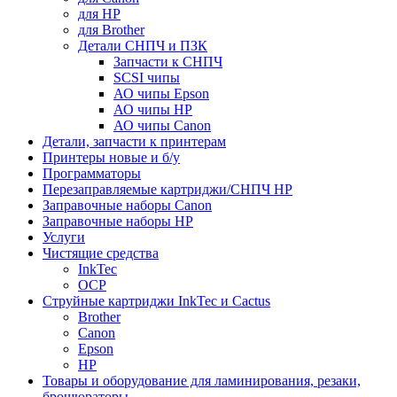
для HP
для Brother
Детали СНПЧ и ПЗК
Запчасти к СНПЧ
SCSI чипы
АО чипы Epson
АО чипы HP
АО чипы Canon
Детали, запчасти к принтерам
Принтеры новые и б/у
Программаторы
Перезаправляемые картриджи/СНПЧ HP
Заправочные наборы Canon
Заправочные наборы HP
Услуги
Чистящие средства
InkTec
OCP
Струйные картриджи InkTec и Cactus
Brother
Canon
Epson
HP
Товары и оборудование для ламинирования, резаки,
брошюраторы