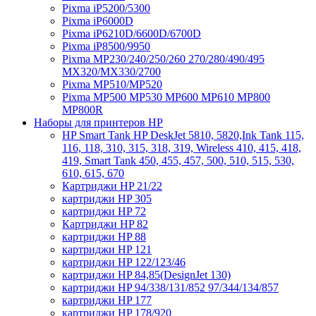
Pixma iP5200/5300
Pixma iP6000D
Pixma iP6210D/6600D/6700D
Pixma iP8500/9950
Pixma MP230/240/250/260 270/280/490/495
MX320/MX330/2700
Pixma MP510/MP520
Pixma MP500 MP530 MP600 MP610 MP800
MP800R
Наборы для принтеров HP
HP Smart Tank HP DeskJet 5810, 5820,Ink Tank 115,
116, 118, 310, 315, 318, 319, Wireless 410, 415, 418,
419, Smart Tank 450, 455, 457, 500, 510, 515, 530,
610, 615, 670
Картриджи HP 21/22
картриджи HP 305
картриджи HP 72
Картриджи HP 82
картриджи HP 88
картриджи HP 121
картриджи HP 122/123/46
картриджи HP 84,85(DesignJet 130)
картриджи HP 94/338/131/852 97/344/134/857
картриджи HP 177
картриджи HP 178/920