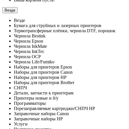
Везде
Везде
Бумага для струйных и лазерных принтеров
Термотрансферные плёнки, чернила DTF, порошок
Чернила Bestink
Чернила Epson
Чернила InkMate
Чернила InkTec
Чернила OCP
Чернила Life/Fumiko
Наборы для принтеров Epson
Наборы для принтеров Canon
Наборы для принтеров HP
Наборы для принтеров Brother
СНПЧ
Детали, запчасти к принтерам
Принтеры новые и б/у
Программаторы
Перезаправляемые картриджи/СНПЧ HP
Заправочные наборы Canon
Заправочные наборы HP
Услуги