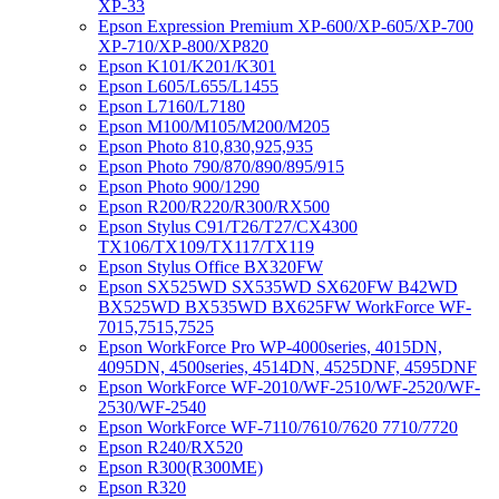
XP-33
Epson Expression Premium XP-600/XP-605/XP-700
XP-710/XP-800/XP820
Epson K101/K201/K301
Epson L605/L655/L1455
Epson L7160/L7180
Epson M100/M105/M200/M205
Epson Photo 810,830,925,935
Epson Photo 790/870/890/895/915
Epson Photo 900/1290
Epson R200/R220/R300/RX500
Epson Stylus C91/T26/T27/CX4300
TX106/TX109/TX117/TX119
Epson Stylus Office BX320FW
Epson SX525WD SX535WD SX620FW B42WD
BX525WD BX535WD BX625FW WorkForce WF-
7015,7515,7525
Epson WorkForce Pro WP-4000series, 4015DN,
4095DN, 4500series, 4514DN, 4525DNF, 4595DNF
Epson WorkForce WF-2010/WF-2510/WF-2520/WF-
2530/WF-2540
Epson WorkForce WF-7110/7610/7620 7710/7720
Epson R240/RX520
Epson R300(R300ME)
Epson R320