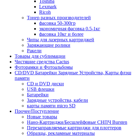
Toshiba
Lexmark
Ricoh
Тонер разных производителей
фасовка 50-300гр
экономичная фасовка 0.5-1кг
фасовка 10кг и более
Чипы для лазерных картриджей
Заряжающие ролики
Ракели
Товары для сублимации
Чистящие средства Cactus
Фоторамки и Фотоальбомы
CD/DVD Батарейки Зарядные Устройства, Карты флэш
памяти
CD и DVD диски
USB флешки
Батарейки
Зарядные устройства, кабели
карты памяти micro SD
Прочее/Поступление
Новые товары
Нано-Картриджи/Бесшлейфовые СНПЧ Bursten
Перезаправляемые картриджи для плоттеров
Образцы, рекламные материалы