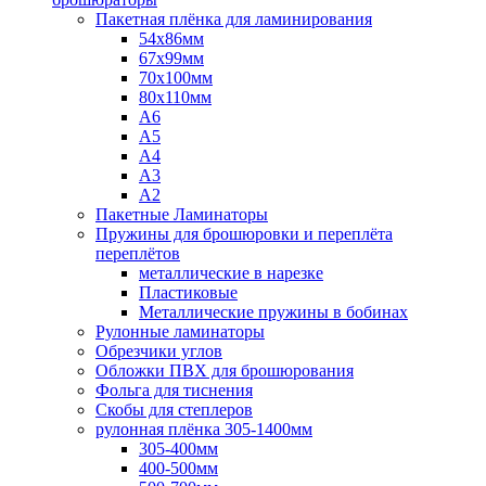
Пакетная плёнка для ламинирования
54x86мм
67x99мм
70х100мм
80x110мм
A6
A5
A4
A3
A2
Пакетные Ламинаторы
Пружины для брошюровки и переплёта
переплётов
металлические в нарезке
Пластиковые
Металлические пружины в бобинах
Рулонные ламинаторы
Обрезчики углов
Обложки ПВХ для брошюрования
Фольга для тиснения
Скобы для степлеров
рулонная плёнка 305-1400мм
305-400мм
400-500мм