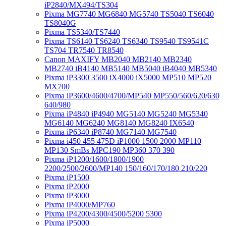
iP2840/MX494/TS304
Pixma MG7740 MG6840 MG5740 TS5040 TS6040
TS8040G
Pixma TS5340/TS7440
Pixma TS6140 TS6240 TS6340 TS9540 TS9541C
TS704 TR7540 TR8540
Canon MAXIFY MB2040 MB2140 MB2340
MB2740 iB4140 MB5140 MB5040 iB4040 MB5340
Pixma iP3300 3500 iX4000 iX5000 MP510 MP520
MX700
Pixma iP3600/4600/4700/MP540 MP550/560/620/630
640/980
Pixma iP4840 iP4940 MG5140 MG5240 MG5340
MG6140 MG6240 MG8140 MG8240 IX6540
Pixma iP6340 iP8740 MG7140 MG7540
Pixma i450 455 475D iP1000 1500 2000 MP110
MP130 SmBs MPC190 MP360 370 390
Pixma iP1200/1600/1800/1900
2200/2500/2600/MP140 150/160/170/180 210/220
Pixma iP1500
Pixma iP2000
Pixma iP3000
Pixma iP4000/MP760
Pixma iP4200/4300/4500/5200 5300
Pixma iP5000