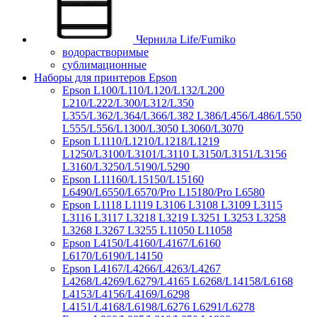
Чернила Life/Fumiko
водорастворимые
сублимационные
Наборы для принтеров Epson
Epson L100/L110/L120/L132/L200
L210/L222/L300/L312/L350
L355/L362/L364/L366/L382 L386/L456/L486/L550
L555/L556/L1300/L3050 L3060/L3070
Epson L1110/L1210/L1218/L1219
L1250/L3100/L3101/L3110 L3150/L3151/L3156
L3160/L3250/L5190/L5290
Epson L11160/L15150/L15160
L6490/L6550/L6570/Pro L15180/Pro L6580
Epson L1118 L1119 L3106 L3108 L3109 L3115
L3116 L3117 L3218 L3219 L3251 L3253 L3258
L3268 L3267 L3255 L11050 L11058
Epson L4150/L4160/L4167/L6160
L6170/L6190/L14150
Epson L4167/L4266/L4263/L4267
L4268/L4269/L6279/L4165 L6268/L14158/L6168
L4153/L4156/L4169/L6298
L4151/L4168/L6198/L6276 L6291/L6278