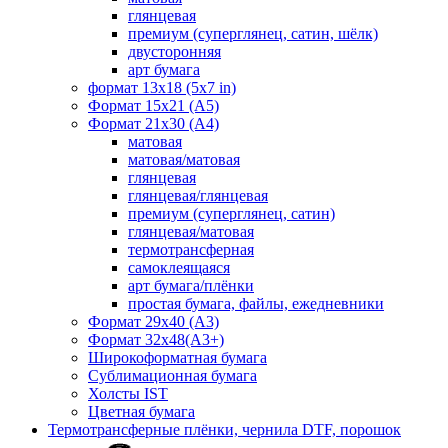
глянцевая
премиум (суперглянец, сатин, шёлк)
двусторонняя
арт бумага
формат 13x18 (5x7 in)
Формат 15х21 (A5)
Формат 21х30 (А4)
матовая
матовая/матовая
глянцевая
глянцевая/глянцевая
премиум (суперглянец, сатин)
глянцевая/матовая
термотрансферная
самоклеящаяся
арт бумага/плёнки
простая бумага, файлы, ежедневники
Формат 29х40 (А3)
Формат 32х48(А3+)
Широкоформатная бумага
Сублимационная бумага
Холсты IST
Цветная бумага
Термотрансферные плёнки, чернила DTF, порошок