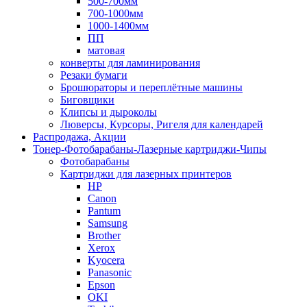
500-700мм
700-1000мм
1000-1400мм
ПП
матовая
конверты для ламинирования
Резаки бумаги
Брошюраторы и переплётные машины
Биговщики
Клипсы и дыроколы
Люверсы, Курсоры, Ригеля для календарей
Распродажа, Акции
Тонер-Фотобарабаны-Лазерные картриджи-Чипы
Фотобарабаны
Картриджи для лазерных принтеров
HP
Canon
Pantum
Samsung
Brother
Xerox
Kyocera
Panasonic
Epson
OKI