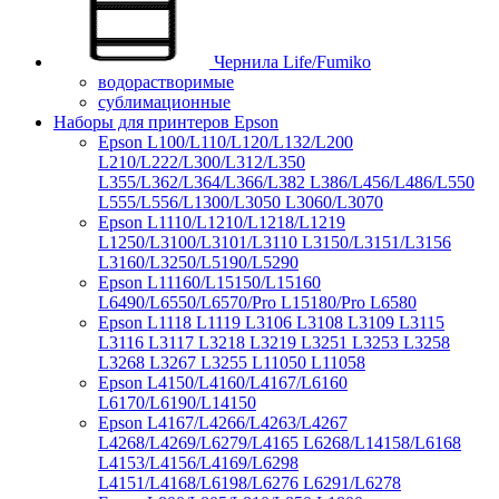
Чернила Life/Fumiko
водорастворимые
сублимационные
Наборы для принтеров Epson
Epson L100/L110/L120/L132/L200
L210/L222/L300/L312/L350
L355/L362/L364/L366/L382 L386/L456/L486/L550
L555/L556/L1300/L3050 L3060/L3070
Epson L1110/L1210/L1218/L1219
L1250/L3100/L3101/L3110 L3150/L3151/L3156
L3160/L3250/L5190/L5290
Epson L11160/L15150/L15160
L6490/L6550/L6570/Pro L15180/Pro L6580
Epson L1118 L1119 L3106 L3108 L3109 L3115
L3116 L3117 L3218 L3219 L3251 L3253 L3258
L3268 L3267 L3255 L11050 L11058
Epson L4150/L4160/L4167/L6160
L6170/L6190/L14150
Epson L4167/L4266/L4263/L4267
L4268/L4269/L6279/L4165 L6268/L14158/L6168
L4153/L4156/L4169/L6298
L4151/L4168/L6198/L6276 L6291/L6278