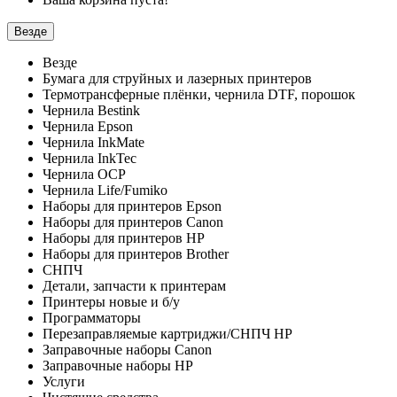
Везде
Везде
Бумага для струйных и лазерных принтеров
Термотрансферные плёнки, чернила DTF, порошок
Чернила Bestink
Чернила Epson
Чернила InkMate
Чернила InkTec
Чернила OCP
Чернила Life/Fumiko
Наборы для принтеров Epson
Наборы для принтеров Canon
Наборы для принтеров HP
Наборы для принтеров Brother
СНПЧ
Детали, запчасти к принтерам
Принтеры новые и б/у
Программаторы
Перезаправляемые картриджи/СНПЧ HP
Заправочные наборы Canon
Заправочные наборы HP
Услуги