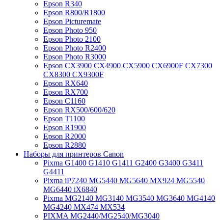
Epson R340
Epson R800/R1800
Epson Picturemate
Epson Photo 950
Epson Photo 2100
Epson Photo R2400
Epson Photo R3000
Epson CX3900 CX4900 CX5900 CX6900F CX7300
CX8300 CX9300F
Epson RX640
Epson RX700
Epson C1160
Epson RX500/600/620
Epson T1100
Epson R1900
Epson R2000
Epson R2880
Наборы для принтеров Canon
Pixma G1400 G1410 G1411 G2400 G3400 G3411
G4411
Pixma iP7240 MG5440 MG5640 MX924 MG5540
MG6440 iX6840
Pixma MG2140 MG3140 MG3540 MG3640 MG4140
MG4240 MX474 MX534
PIXMA MG2440/MG2540/MG3040