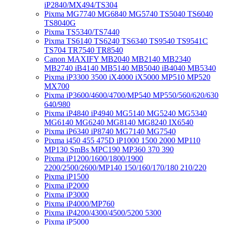
iP2840/MX494/TS304
Pixma MG7740 MG6840 MG5740 TS5040 TS6040
TS8040G
Pixma TS5340/TS7440
Pixma TS6140 TS6240 TS6340 TS9540 TS9541C
TS704 TR7540 TR8540
Canon MAXIFY MB2040 MB2140 MB2340
MB2740 iB4140 MB5140 MB5040 iB4040 MB5340
Pixma iP3300 3500 iX4000 iX5000 MP510 MP520
MX700
Pixma iP3600/4600/4700/MP540 MP550/560/620/630
640/980
Pixma iP4840 iP4940 MG5140 MG5240 MG5340
MG6140 MG6240 MG8140 MG8240 IX6540
Pixma iP6340 iP8740 MG7140 MG7540
Pixma i450 455 475D iP1000 1500 2000 MP110
MP130 SmBs MPC190 MP360 370 390
Pixma iP1200/1600/1800/1900
2200/2500/2600/MP140 150/160/170/180 210/220
Pixma iP1500
Pixma iP2000
Pixma iP3000
Pixma iP4000/MP760
Pixma iP4200/4300/4500/5200 5300
Pixma iP5000