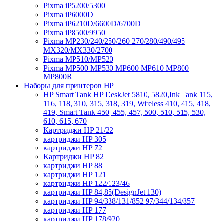
Pixma iP5200/5300
Pixma iP6000D
Pixma iP6210D/6600D/6700D
Pixma iP8500/9950
Pixma MP230/240/250/260 270/280/490/495
MX320/MX330/2700
Pixma MP510/MP520
Pixma MP500 MP530 MP600 MP610 MP800
MP800R
Наборы для принтеров HP
HP Smart Tank HP DeskJet 5810, 5820,Ink Tank 115,
116, 118, 310, 315, 318, 319, Wireless 410, 415, 418,
419, Smart Tank 450, 455, 457, 500, 510, 515, 530,
610, 615, 670
Картриджи HP 21/22
картриджи HP 305
картриджи HP 72
Картриджи HP 82
картриджи HP 88
картриджи HP 121
картриджи HP 122/123/46
картриджи HP 84,85(DesignJet 130)
картриджи HP 94/338/131/852 97/344/134/857
картриджи HP 177
картриджи HP 178/920