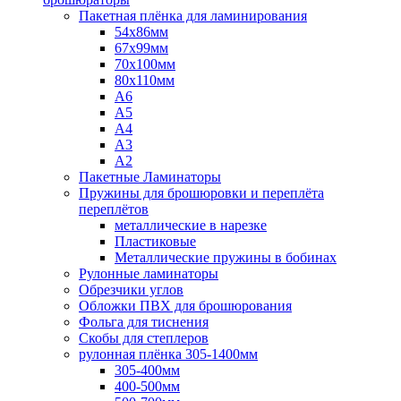
Пакетная плёнка для ламинирования
54x86мм
67x99мм
70х100мм
80x110мм
A6
A5
A4
A3
A2
Пакетные Ламинаторы
Пружины для брошюровки и переплёта
переплётов
металлические в нарезке
Пластиковые
Металлические пружины в бобинах
Рулонные ламинаторы
Обрезчики углов
Обложки ПВХ для брошюрования
Фольга для тиснения
Скобы для степлеров
рулонная плёнка 305-1400мм
305-400мм
400-500мм