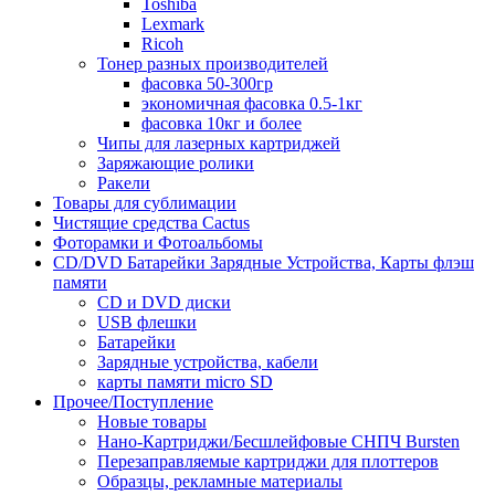
Toshiba
Lexmark
Ricoh
Тонер разных производителей
фасовка 50-300гр
экономичная фасовка 0.5-1кг
фасовка 10кг и более
Чипы для лазерных картриджей
Заряжающие ролики
Ракели
Товары для сублимации
Чистящие средства Cactus
Фоторамки и Фотоальбомы
CD/DVD Батарейки Зарядные Устройства, Карты флэш
памяти
CD и DVD диски
USB флешки
Батарейки
Зарядные устройства, кабели
карты памяти micro SD
Прочее/Поступление
Новые товары
Нано-Картриджи/Бесшлейфовые СНПЧ Bursten
Перезаправляемые картриджи для плоттеров
Образцы, рекламные материалы