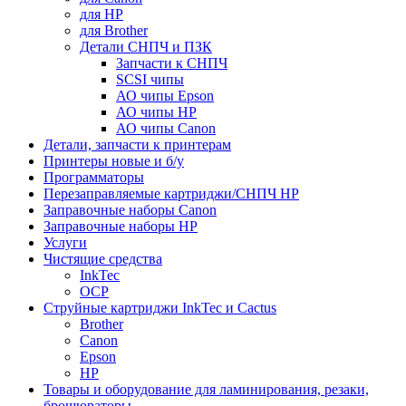
для HP
для Brother
Детали СНПЧ и ПЗК
Запчасти к СНПЧ
SCSI чипы
АО чипы Epson
АО чипы HP
АО чипы Canon
Детали, запчасти к принтерам
Принтеры новые и б/у
Программаторы
Перезаправляемые картриджи/СНПЧ HP
Заправочные наборы Canon
Заправочные наборы HP
Услуги
Чистящие средства
InkTec
OCP
Струйные картриджи InkTec и Cactus
Brother
Canon
Epson
HP
Товары и оборудование для ламинирования, резаки,
брошюраторы