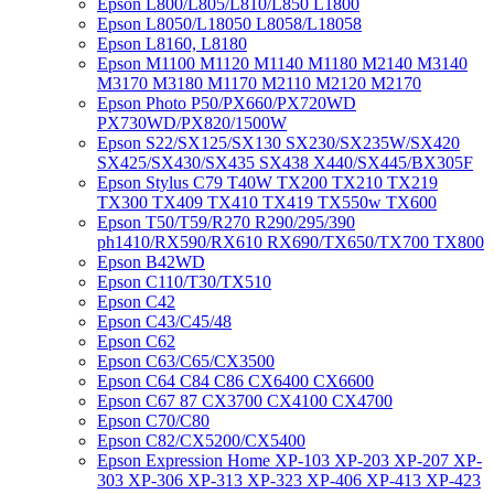
Epson L800/L805/L810/L850 L1800
Epson L8050/L18050 L8058/L18058
Epson L8160, L8180
Epson M1100 M1120 M1140 M1180 M2140 M3140
M3170 M3180 M1170 M2110 M2120 M2170
Epson Photo P50/PX660/PX720WD
PX730WD/PX820/1500W
Epson S22/SX125/SX130 SX230/SX235W/SX420
SX425/SX430/SX435 SX438 X440/SX445/BX305F
Epson Stylus C79 T40W TX200 TX210 TX219
TX300 TX409 TX410 TX419 TX550w TX600
Epson T50/T59/R270 R290/295/390
ph1410/RX590/RX610 RX690/TX650/TX700 TX800
Epson B42WD
Epson C110/T30/TX510
Epson C42
Epson C43/C45/48
Epson C62
Epson C63/C65/CX3500
Epson C64 C84 C86 CX6400 CX6600
Epson C67 87 CX3700 CX4100 CX4700
Epson C70/C80
Epson C82/CX5200/CX5400
Epson Expression Home XP-103 XP-203 XP-207 XP-
303 XP-306 XP-313 XP-323 XP-406 XP-413 XP-423