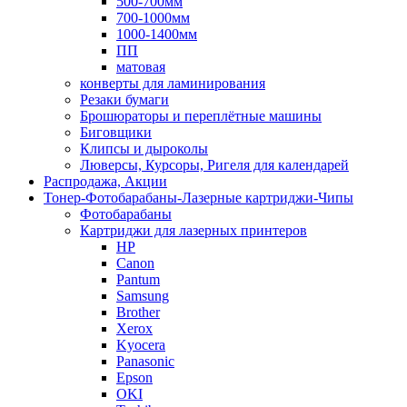
500-700мм
700-1000мм
1000-1400мм
ПП
матовая
конверты для ламинирования
Резаки бумаги
Брошюраторы и переплётные машины
Биговщики
Клипсы и дыроколы
Люверсы, Курсоры, Ригеля для календарей
Распродажа, Акции
Тонер-Фотобарабаны-Лазерные картриджи-Чипы
Фотобарабаны
Картриджи для лазерных принтеров
HP
Canon
Pantum
Samsung
Brother
Xerox
Kyocera
Panasonic
Epson
OKI