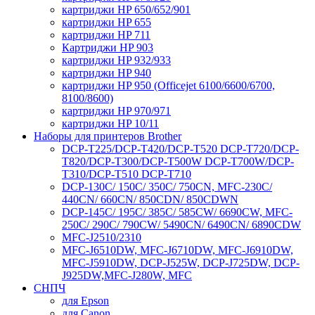
картриджи HP 650/652/901
картриджи HP 655
картриджи HP 711
Картриджи HP 903
картриджи HP 932/933
картриджи HP 940
картриджи HP 950 (Officejet 6100/6600/6700,
8100/8600)
картриджи HP 970/971
картриджи HP 10/11
Наборы для принтеров Brother
DCP-T225/DCP-T420/DCP-T520 DCP-T720/DCP-
T820/DCP-T300/DCP-T500W DCP-T700W/DCP-
T310/DCP-T510 DCP-T710
DCP-130C/ 150C/ 350C/ 750CN, MFC-230C/
440CN/ 660CN/ 850CDN/ 850CDWN
DCP-145C/ 195C/ 385C/ 585CW/ 6690CW, MFC-
250C/ 290C/ 790CW/ 5490CN/ 6490CN/ 6890CDW
MFC-J2510/2310
MFC-J6510DW, MFC-J6710DW, MFC-J6910DW,
MFC-J5910DW, DCP-J525W, DCP-J725DW, DCP-
J925DW,MFC-J280W, MFC
СНПЧ
для Epson
для Canon