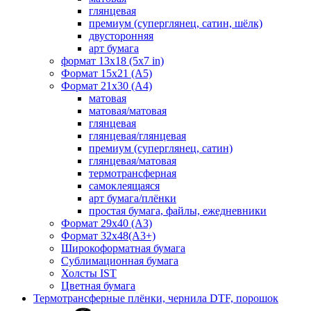
глянцевая
премиум (суперглянец, сатин, шёлк)
двусторонняя
арт бумага
формат 13x18 (5x7 in)
Формат 15х21 (A5)
Формат 21х30 (А4)
матовая
матовая/матовая
глянцевая
глянцевая/глянцевая
премиум (суперглянец, сатин)
глянцевая/матовая
термотрансферная
самоклеящаяся
арт бумага/плёнки
простая бумага, файлы, ежедневники
Формат 29х40 (А3)
Формат 32х48(А3+)
Широкоформатная бумага
Сублимационная бумага
Холсты IST
Цветная бумага
Термотрансферные плёнки, чернила DTF, порошок