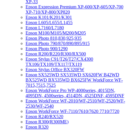
XP-33
Epson Expression Premium XP-600/XP-605/XP-700
XP-710/XP-800/XP820
Epson K101/K201/K301
Epson L605/L655/L1455
Epson L7160/L7180
Epson M100/M105/M200/M205
Epson Photo 810,830,925,935
Epson Photo 790/870/890/895/915
Epson Photo 900/1290
Epson R200/R220/R300/RX500
Epson Stylus C91/T26/T27/CX4300
TX106/TX109/TX117/TX119
Epson Stylus Office BX320FW
Epson SX525WD SX535WD SX620FW B42WD
BX525WD BX535WD BX625FW WorkForce WF-
7015,7515,7525
Epson WorkForce Pro WP-4000series, 4015DN,
4095DN, 4500series, 4514DN, 4525DNF, 4595DNF
Epson WorkForce WF-2010/WF-2510/WF-2520/WF-
2530/WF-2540
Epson WorkForce WF-7110/7610/7620 7710/7720
Epson R240/RX520
Epson R300(R300ME)
Epson R320