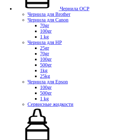
Чернила OCP
Чернила для Brother
Чернила для Canon
70gr
100gr
1 kg
Чернила для HP
25gr
70gr
100gr
500gr
1kg
25kg
Чернила для Epson
100gr
500gr
1 kg
Сервисные жидкости