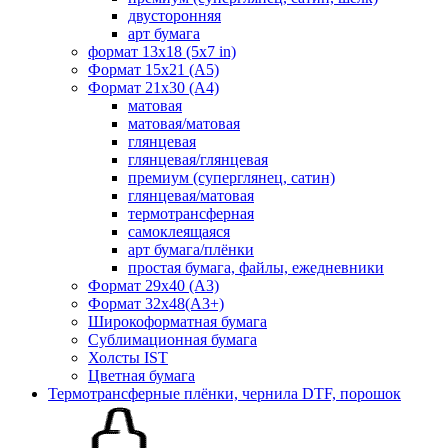
двусторонняя
арт бумага
формат 13x18 (5x7 in)
Формат 15х21 (A5)
Формат 21х30 (А4)
матовая
матовая/матовая
глянцевая
глянцевая/глянцевая
премиум (суперглянец, сатин)
глянцевая/матовая
термотрансферная
самоклеящаяся
арт бумага/плёнки
простая бумага, файлы, ежедневники
Формат 29х40 (А3)
Формат 32х48(А3+)
Широкоформатная бумага
Сублимационная бумага
Холсты IST
Цветная бумага
Термотрансферные плёнки, чернила DTF, порошок