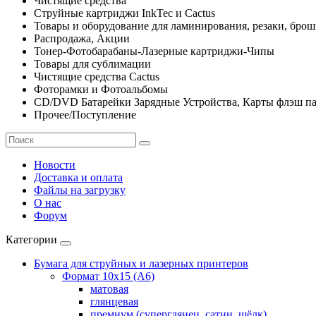
Чистящие средства
Струйные картриджи InkTec и Cactus
Товары и оборудование для ламинирования, резаки, бро
Распродажа, Акции
Тонер-Фотобарабаны-Лазерные картриджи-Чипы
Товары для сублимации
Чистящие средства Cactus
Фоторамки и Фотоальбомы
CD/DVD Батарейки Зарядные Устройства, Карты флэш п
Прочее/Поступление
Новости
Доставка и оплата
Файлы на загрузку
О нас
Форум
Категории
Бумага для струйных и лазерных принтеров
Формат 10х15 (A6)
матовая
глянцевая
премиум (суперглянец, сатин, шёлк)