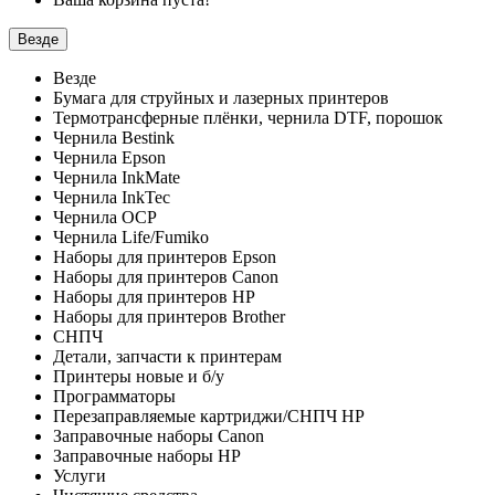
Везде
Везде
Бумага для струйных и лазерных принтеров
Термотрансферные плёнки, чернила DTF, порошок
Чернила Bestink
Чернила Epson
Чернила InkMate
Чернила InkTec
Чернила OCP
Чернила Life/Fumiko
Наборы для принтеров Epson
Наборы для принтеров Canon
Наборы для принтеров HP
Наборы для принтеров Brother
СНПЧ
Детали, запчасти к принтерам
Принтеры новые и б/у
Программаторы
Перезаправляемые картриджи/СНПЧ HP
Заправочные наборы Canon
Заправочные наборы HP
Услуги