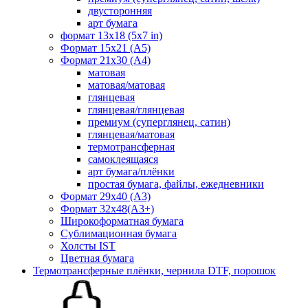
двусторонняя
арт бумага
формат 13x18 (5x7 in)
Формат 15х21 (A5)
Формат 21х30 (А4)
матовая
матовая/матовая
глянцевая
глянцевая/глянцевая
премиум (суперглянец, сатин)
глянцевая/матовая
термотрансферная
самоклеящаяся
арт бумага/плёнки
простая бумага, файлы, ежедневники
Формат 29х40 (А3)
Формат 32х48(А3+)
Широкоформатная бумага
Сублимационная бумага
Холсты IST
Цветная бумага
Термотрансферные плёнки, чернила DTF, порошок