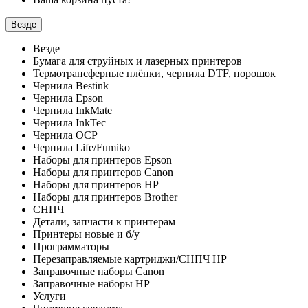
Везде
Везде
Бумага для струйных и лазерных принтеров
Термотрансферные плёнки, чернила DTF, порошок
Чернила Bestink
Чернила Epson
Чернила InkMate
Чернила InkTec
Чернила OCP
Чернила Life/Fumiko
Наборы для принтеров Epson
Наборы для принтеров Canon
Наборы для принтеров HP
Наборы для принтеров Brother
СНПЧ
Детали, запчасти к принтерам
Принтеры новые и б/у
Программаторы
Перезаправляемые картриджи/СНПЧ HP
Заправочные наборы Canon
Заправочные наборы HP
Услуги