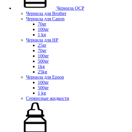
Чернила OCP
Чернила для Brother
Чернила для Canon
70gr
100gr
1 kg
Чернила для HP
25gr
70gr
100gr
500gr
1kg
25kg
Чернила для Epson
100gr
500gr
1 kg
Сервисные жидкости