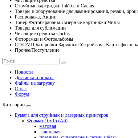
Чистящие средства
Струйные картриджи InkTec и Cactus
Товары и оборудование для ламинирования, резаки, бро
Распродажа, Акции
Тонер-Фотобарабаны-Лазерные картриджи-Чипы
Товары для сублимации
Чистящие средства Cactus
Фоторамки и Фотоальбомы
CD/DVD Батарейки Зарядные Устройства, Карты флэш п
Прочее/Поступление
Новости
Доставка и оплата
Файлы на загрузку
О нас
Форум
Категории
Бумага для струйных и лазерных принтеров
Формат 10х15 (A6)
матовая
глянцевая
премиум (суперглянец, сатин, шёлк)