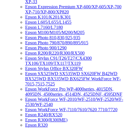
XP-33
Epson Expression Premium XP-600/XP-605/XP-700
XP-710/XP-800/XP820
Epson K101/K201/K301
Epson L605/L655/L1455
Epson L7160/L7180
Epson M100/M105/M200/M205
Epson Photo 810,830,925,935
Epson Photo 790/870/890/895/915
Epson Photo 900/1290
Epson R200/R220/R300/RX500
Epson Stylus C91/T26/T27/CX4300
TX106/TX109/TX117/TX119
Epson Stylus Office BX320FW
Epson SX525WD SX535WD SX620FW B42WD
BX525WD BX535WD BX625FW WorkForce WF-
7015,7515,7525
Epson WorkForce Pro WP-4000series, 4015DN,
4095DN, 4500series, 4514DN, 4525DNF, 4595DNF
Epson WorkForce WF-2010/WF-2510/WF-2520/WF-
2530/WF-2540
Epson WorkForce WF-7110/7610/7620 7710/7720
Epson R240/RX520
Epson R300(R300ME)
Epson R320