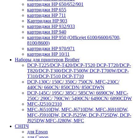
картриджи HP 650/652/901
картриджи HP 655
картриджи HP 711
Картриджи HP 903
картриджи HP 932/933
картриджи HP 940
картриджи HP 950 (Officejet 6100/6600/6700,
8100/8600)
картриджи HP 970/971
картриджи HP 10/11
Наборы для принтеров Brother
DCP-T225/DCP-T420/DCP-T520 DCP-T720/DCP-
T820/DCP-T300/DCP-T500W DCP-T700W/DCP-
T310/DCP-T510 DCP-T710
DCP-130C/ 150C/ 350C/ 750CN, MFC-230C/
440CN/ 660CN/ 850CDN/ 850CDWN
DCP-145C/ 195C/ 385C/ 585CW/ 6690CW, MFC-
250C/ 290C/ 790CW/ 5490CN/ 6490CN/ 6890CDW
MFC-J2510/2310
MFC-J6510DW, MFC-J6710DW, MFC-J6910DW,
MFC-J5910DW, DCP-J525W, DCP-J725DW, DCP-
J925DW,MFC-J280W, MFC
СНПЧ
для Epson
для Canon