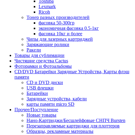
Toshiba
Lexmark
Ricoh
Тонер разных производителей
фасовка 50-300гр
экономичная фасовка 0.5-1кг
фасовка 10кг и более
Чипы для лазерных картриджей
Заряжающие ролики
Ракели
Товары для сублимации
Чистящие средства Cactus
Фоторамки и Фотоальбомы
CD/DVD Батарейки Зарядные Устройства, Карты флэш
памяти
CD и DVD диски
USB флешки
Батарейки
Зарядные устройства, кабели
карты памяти micro SD
Прочее/Поступление
Новые товары
Нано-Картриджи/Бесшлейфовые СНПЧ Bursten
Перезаправляемые картриджи для плоттеров
Образцы, рекламные материалы