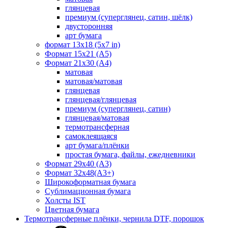
глянцевая
премиум (суперглянец, сатин, шёлк)
двусторонняя
арт бумага
формат 13x18 (5x7 in)
Формат 15х21 (A5)
Формат 21х30 (А4)
матовая
матовая/матовая
глянцевая
глянцевая/глянцевая
премиум (суперглянец, сатин)
глянцевая/матовая
термотрансферная
самоклеящаяся
арт бумага/плёнки
простая бумага, файлы, ежедневники
Формат 29х40 (А3)
Формат 32х48(А3+)
Широкоформатная бумага
Сублимационная бумага
Холсты IST
Цветная бумага
Термотрансферные плёнки, чернила DTF, порошок