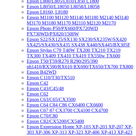
Epson L800/L805/L810/L850 L1800
Epson L8050/L18050 L8058/L18058
Epson L8160, L8180
Epson M1100 M1120 M1140 M1180 M2140 M3140
M3170 M3180 M1170 M2110 M2120 M2170
Epson Photo P50/PX660/PX720WD
PX730WD/PX820/1500W
Epson S22/SX125/SX130 SX230/SX235W/SX420
SX425/SX430/SX435 SX438 X440/SX445/BX305F
Epson Stylus C79 T40W TX200 TX210 TX219
TX300 TX409 TX410 TX419 TX550w TX600
Epson T50/T59/R270 R290/295/390
ph1410/RX590/RX610 RX690/TX650/TX700 TX800
Epson B42WD
Epson C110/T30/TX510
Epson C42
Epson C43/C45/48
Epson C62
Epson C63/C65/CX3500
Epson C64 C84 C86 CX6400 CX6600
Epson C67 87 CX3700 CX4100 CX4700
Epson C70/C80
Epson C82/CX5200/CX5400
Epson Expression Home XP-103 XP-203 XP-207 XP-
303 XP-306 XP-313 XP-323 XP-406 XP-413 XP-423