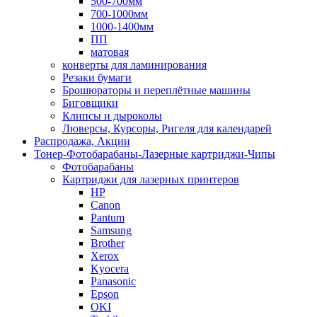
500-700мм
700-1000мм
1000-1400мм
ПП
матовая
конверты для ламинирования
Резаки бумаги
Брошюраторы и переплётные машины
Биговщики
Клипсы и дыроколы
Люверсы, Курсоры, Ригеля для календарей
Распродажа, Акции
Тонер-Фотобарабаны-Лазерные картриджи-Чипы
Фотобарабаны
Картриджи для лазерных принтеров
HP
Canon
Pantum
Samsung
Brother
Xerox
Kyocera
Panasonic
Epson
OKI