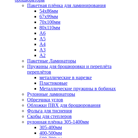
Пакетная плёнка для ламинирования
54x86мм
67x99мм
70х100мм
80x110мм
A6
A5
A4
A3
A2
Пакетные Ламинаторы
Пружины для брошюровки и переплёта
переплётов
металлические в нарезке
Пластиковые
Металлические пружины в бобинах
Рулонные ламинаторы
Обрезчики углов
Обложки ПВХ для брошюрования
Фольга для тиснения
Скобы для степлеров
рулонная плёнка 305-1400мм
305-400мм
400-500мм