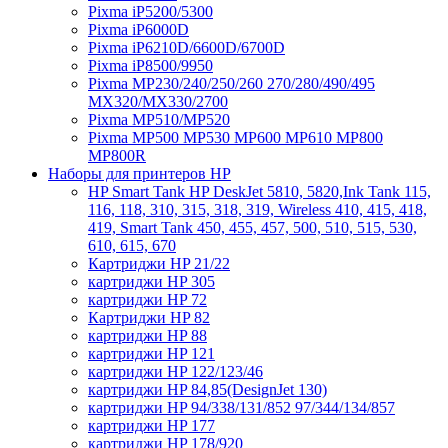
Pixma iP5200/5300
Pixma iP6000D
Pixma iP6210D/6600D/6700D
Pixma iP8500/9950
Pixma MP230/240/250/260 270/280/490/495
MX320/MX330/2700
Pixma MP510/MP520
Pixma MP500 MP530 MP600 MP610 MP800
MP800R
Наборы для принтеров HP
HP Smart Tank HP DeskJet 5810, 5820,Ink Tank 115,
116, 118, 310, 315, 318, 319, Wireless 410, 415, 418,
419, Smart Tank 450, 455, 457, 500, 510, 515, 530,
610, 615, 670
Картриджи HP 21/22
картриджи HP 305
картриджи HP 72
Картриджи HP 82
картриджи HP 88
картриджи HP 121
картриджи HP 122/123/46
картриджи HP 84,85(DesignJet 130)
картриджи HP 94/338/131/852 97/344/134/857
картриджи HP 177
картриджи HP 178/920