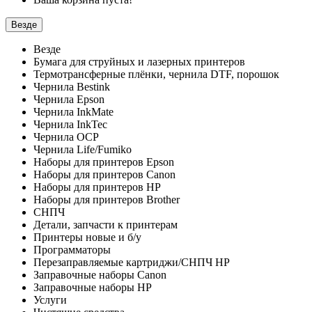
Везде
Везде
Бумага для струйных и лазерных принтеров
Термотрансферные плёнки, чернила DTF, порошок
Чернила Bestink
Чернила Epson
Чернила InkMate
Чернила InkTec
Чернила OCP
Чернила Life/Fumiko
Наборы для принтеров Epson
Наборы для принтеров Canon
Наборы для принтеров HP
Наборы для принтеров Brother
СНПЧ
Детали, запчасти к принтерам
Принтеры новые и б/у
Программаторы
Перезаправляемые картриджи/СНПЧ HP
Заправочные наборы Canon
Заправочные наборы HP
Услуги