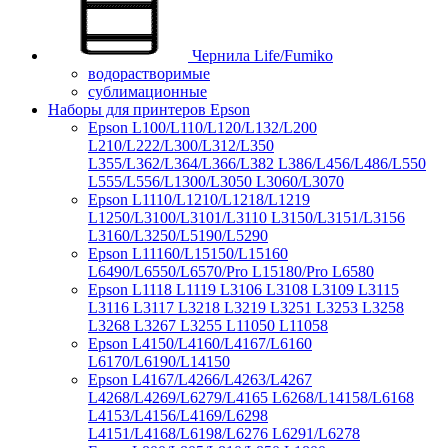
Чернила Life/Fumiko
водорастворимые
сублимационные
Наборы для принтеров Epson
Epson L100/L110/L120/L132/L200
L210/L222/L300/L312/L350
L355/L362/L364/L366/L382 L386/L456/L486/L550
L555/L556/L1300/L3050 L3060/L3070
Epson L1110/L1210/L1218/L1219
L1250/L3100/L3101/L3110 L3150/L3151/L3156
L3160/L3250/L5190/L5290
Epson L11160/L15150/L15160
L6490/L6550/L6570/Pro L15180/Pro L6580
Epson L1118 L1119 L3106 L3108 L3109 L3115
L3116 L3117 L3218 L3219 L3251 L3253 L3258
L3268 L3267 L3255 L11050 L11058
Epson L4150/L4160/L4167/L6160
L6170/L6190/L14150
Epson L4167/L4266/L4263/L4267
L4268/L4269/L6279/L4165 L6268/L14158/L6168
L4153/L4156/L4169/L6298
L4151/L4168/L6198/L6276 L6291/L6278