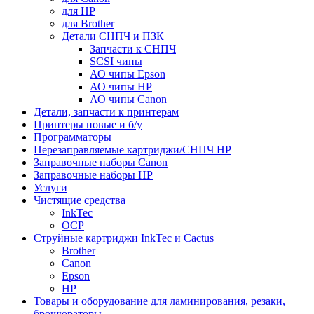
для HP
для Brother
Детали СНПЧ и ПЗК
Запчасти к СНПЧ
SCSI чипы
АО чипы Epson
АО чипы HP
АО чипы Canon
Детали, запчасти к принтерам
Принтеры новые и б/у
Программаторы
Перезаправляемые картриджи/СНПЧ HP
Заправочные наборы Canon
Заправочные наборы HP
Услуги
Чистящие средства
InkTec
OCP
Струйные картриджи InkTec и Cactus
Brother
Canon
Epson
HP
Товары и оборудование для ламинирования, резаки,
брошюраторы