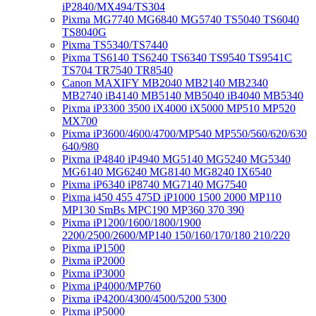
iP2840/MX494/TS304
Pixma MG7740 MG6840 MG5740 TS5040 TS6040
TS8040G
Pixma TS5340/TS7440
Pixma TS6140 TS6240 TS6340 TS9540 TS9541C
TS704 TR7540 TR8540
Canon MAXIFY MB2040 MB2140 MB2340
MB2740 iB4140 MB5140 MB5040 iB4040 MB5340
Pixma iP3300 3500 iX4000 iX5000 MP510 MP520
MX700
Pixma iP3600/4600/4700/MP540 MP550/560/620/630
640/980
Pixma iP4840 iP4940 MG5140 MG5240 MG5340
MG6140 MG6240 MG8140 MG8240 IX6540
Pixma iP6340 iP8740 MG7140 MG7540
Pixma i450 455 475D iP1000 1500 2000 MP110
MP130 SmBs MPC190 MP360 370 390
Pixma iP1200/1600/1800/1900
2200/2500/2600/MP140 150/160/170/180 210/220
Pixma iP1500
Pixma iP2000
Pixma iP3000
Pixma iP4000/MP760
Pixma iP4200/4300/4500/5200 5300
Pixma iP5000