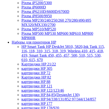
Pixma iP5200/5300
Pixma iP6000D
Pixma iP6210D/6600D/6700D
Pixma iP8500/9950
Pixma MP230/240/250/260 270/280/490/495
MX320/MX330/2700
Pixma MP510/MP520
Pixma MP500 MP530 MP600 MP610 MP800
MP800R
Наборы для принтеров HP
HP Smart Tank HP DeskJet 5810, 5820,Ink Tank 115,
116, 118, 310, 315, 318, 319, Wireless 410, 415, 418,
419, Smart Tank 450, 455, 457, 500, 510, 515, 530,
610, 615, 670
Картриджи HP 21/22
картриджи HP 305
картриджи HP 72
Картриджи HP 82
картриджи HP 88
картриджи HP 121
картриджи HP 122/123/46
картриджи HP 84,85(DesignJet 130)
картриджи HP 94/338/131/852 97/344/134/857
картриджи HP 177
картриджи HP 178/920