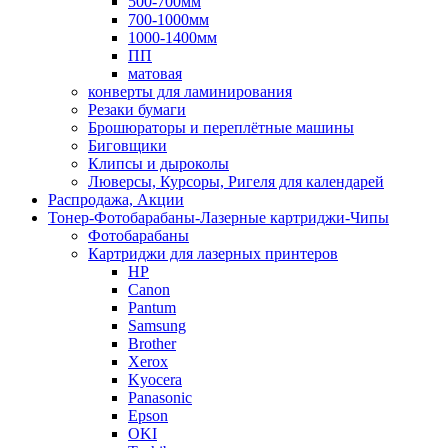
500-700мм
700-1000мм
1000-1400мм
ПП
матовая
конверты для ламинирования
Резаки бумаги
Брошюраторы и переплётные машины
Биговщики
Клипсы и дыроколы
Люверсы, Курсоры, Ригеля для календарей
Распродажа, Акции
Тонер-Фотобарабаны-Лазерные картриджи-Чипы
Фотобарабаны
Картриджи для лазерных принтеров
HP
Canon
Pantum
Samsung
Brother
Xerox
Kyocera
Panasonic
Epson
OKI