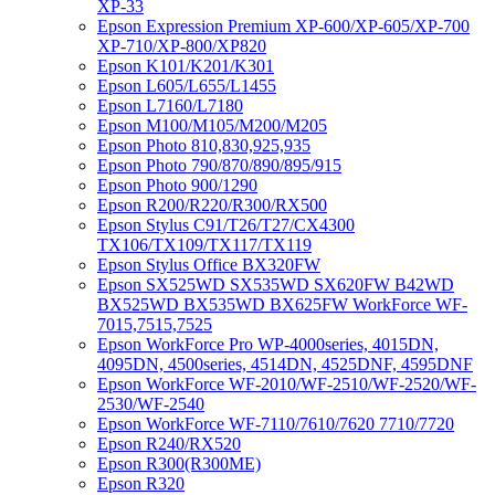
XP-33
Epson Expression Premium XP-600/XP-605/XP-700
XP-710/XP-800/XP820
Epson K101/K201/K301
Epson L605/L655/L1455
Epson L7160/L7180
Epson M100/M105/M200/M205
Epson Photo 810,830,925,935
Epson Photo 790/870/890/895/915
Epson Photo 900/1290
Epson R200/R220/R300/RX500
Epson Stylus C91/T26/T27/CX4300
TX106/TX109/TX117/TX119
Epson Stylus Office BX320FW
Epson SX525WD SX535WD SX620FW B42WD
BX525WD BX535WD BX625FW WorkForce WF-
7015,7515,7525
Epson WorkForce Pro WP-4000series, 4015DN,
4095DN, 4500series, 4514DN, 4525DNF, 4595DNF
Epson WorkForce WF-2010/WF-2510/WF-2520/WF-
2530/WF-2540
Epson WorkForce WF-7110/7610/7620 7710/7720
Epson R240/RX520
Epson R300(R300ME)
Epson R320