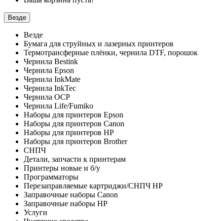
Везде
Везде
Бумага для струйных и лазерных принтеров
Термотрансферные плёнки, чернила DTF, порошок
Чернила Bestink
Чернила Epson
Чернила InkMate
Чернила InkTec
Чернила OCP
Чернила Life/Fumiko
Наборы для принтеров Epson
Наборы для принтеров Canon
Наборы для принтеров HP
Наборы для принтеров Brother
СНПЧ
Детали, запчасти к принтерам
Принтеры новые и б/у
Программаторы
Перезаправляемые картриджи/СНПЧ HP
Заправочные наборы Canon
Заправочные наборы HP
Услуги