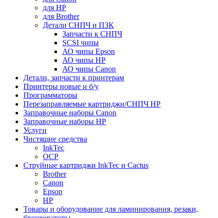
для HP
для Brother
Детали СНПЧ и ПЗК
Запчасти к СНПЧ
SCSI чипы
АО чипы Epson
АО чипы HP
АО чипы Canon
Детали, запчасти к принтерам
Принтеры новые и б/у
Программаторы
Перезаправляемые картриджи/СНПЧ HP
Заправочные наборы Canon
Заправочные наборы HP
Услуги
Чистящие средства
InkTec
OCP
Струйные картриджи InkTec и Cactus
Brother
Canon
Epson
HP
Товары и оборудование для ламинирования, резаки,
брошюраторы