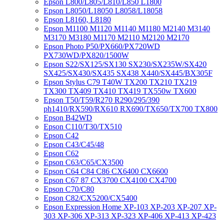
Epson L800/L805/L810/L850 L1800
Epson L8050/L18050 L8058/L18058
Epson L8160, L8180
Epson M1100 M1120 M1140 M1180 M2140 M3140
M3170 M3180 M1170 M2110 M2120 M2170
Epson Photo P50/PX660/PX720WD
PX730WD/PX820/1500W
Epson S22/SX125/SX130 SX230/SX235W/SX420
SX425/SX430/SX435 SX438 X440/SX445/BX305F
Epson Stylus C79 T40W TX200 TX210 TX219
TX300 TX409 TX410 TX419 TX550w TX600
Epson T50/T59/R270 R290/295/390
ph1410/RX590/RX610 RX690/TX650/TX700 TX800
Epson B42WD
Epson C110/T30/TX510
Epson C42
Epson C43/C45/48
Epson C62
Epson C63/C65/CX3500
Epson C64 C84 C86 CX6400 CX6600
Epson C67 87 CX3700 CX4100 CX4700
Epson C70/C80
Epson C82/CX5200/CX5400
Epson Expression Home XP-103 XP-203 XP-207 XP-
303 XP-306 XP-313 XP-323 XP-406 XP-413 XP-423