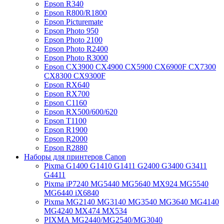
Epson R340
Epson R800/R1800
Epson Picturemate
Epson Photo 950
Epson Photo 2100
Epson Photo R2400
Epson Photo R3000
Epson CX3900 CX4900 CX5900 CX6900F CX7300
CX8300 CX9300F
Epson RX640
Epson RX700
Epson C1160
Epson RX500/600/620
Epson T1100
Epson R1900
Epson R2000
Epson R2880
Наборы для принтеров Canon
Pixma G1400 G1410 G1411 G2400 G3400 G3411
G4411
Pixma iP7240 MG5440 MG5640 MX924 MG5540
MG6440 iX6840
Pixma MG2140 MG3140 MG3540 MG3640 MG4140
MG4240 MX474 MX534
PIXMA MG2440/MG2540/MG3040