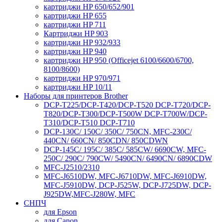
картриджи HP 650/652/901
картриджи HP 655
картриджи HP 711
Картриджи HP 903
картриджи HP 932/933
картриджи HP 940
картриджи HP 950 (Officejet 6100/6600/6700,
8100/8600)
картриджи HP 970/971
картриджи HP 10/11
Наборы для принтеров Brother
DCP-T225/DCP-T420/DCP-T520 DCP-T720/DCP-
T820/DCP-T300/DCP-T500W DCP-T700W/DCP-
T310/DCP-T510 DCP-T710
DCP-130C/ 150C/ 350C/ 750CN, MFC-230C/
440CN/ 660CN/ 850CDN/ 850CDWN
DCP-145C/ 195C/ 385C/ 585CW/ 6690CW, MFC-
250C/ 290C/ 790CW/ 5490CN/ 6490CN/ 6890CDW
MFC-J2510/2310
MFC-J6510DW, MFC-J6710DW, MFC-J6910DW,
MFC-J5910DW, DCP-J525W, DCP-J725DW, DCP-
J925DW,MFC-J280W, MFC
СНПЧ
для Epson
для Canon