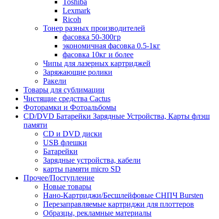
Toshiba
Lexmark
Ricoh
Тонер разных производителей
фасовка 50-300гр
экономичная фасовка 0.5-1кг
фасовка 10кг и более
Чипы для лазерных картриджей
Заряжающие ролики
Ракели
Товары для сублимации
Чистящие средства Cactus
Фоторамки и Фотоальбомы
CD/DVD Батарейки Зарядные Устройства, Карты флэш
памяти
CD и DVD диски
USB флешки
Батарейки
Зарядные устройства, кабели
карты памяти micro SD
Прочее/Поступление
Новые товары
Нано-Картриджи/Бесшлейфовые СНПЧ Bursten
Перезаправляемые картриджи для плоттеров
Образцы, рекламные материалы