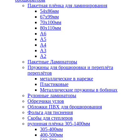
Пакетная плёнка для ламинирования
54x86мм
67x99мм
70х100мм
80x110мм
A6
A5
A4
A3
A2
Пакетные Ламинаторы
Пружины для брошюровки и переплёта
переплётов
металлические в нарезке
Пластиковые
Металлические пружины в бобинах
Рулонные ламинаторы
Обрезчики углов
Обложки ПВХ для брошюрования
Фольга для тиснения
Скобы для степлеров
рулонная плёнка 305-1400мм
305-400мм
400-500мм