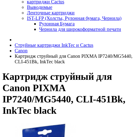
картриджи Cactus
Выводимые
Ленточные картриджи
IST-LFP (Холсты, Рулонная бумага, Чернила)
Рулонная Бумага
Чернила для широкоформатной печати
Струйные картриджи InkTec и Cactus
Canon
Картридж струйный для Canon PIXMA IP7240/MG5440,
CLI-451Bk, InkTec black
Картридж струйный для
Canon PIXMA
IP7240/MG5440, CLI-451Bk,
InkTec black