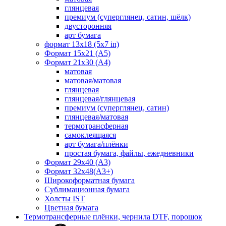
глянцевая
премиум (суперглянец, сатин, шёлк)
двусторонняя
арт бумага
формат 13x18 (5x7 in)
Формат 15х21 (A5)
Формат 21х30 (А4)
матовая
матовая/матовая
глянцевая
глянцевая/глянцевая
премиум (суперглянец, сатин)
глянцевая/матовая
термотрансферная
самоклеящаяся
арт бумага/плёнки
простая бумага, файлы, ежедневники
Формат 29х40 (А3)
Формат 32х48(А3+)
Широкоформатная бумага
Сублимационная бумага
Холсты IST
Цветная бумага
Термотрансферные плёнки, чернила DTF, порошок