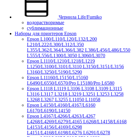
Чернила Life/Fumiko
водорастворимые
сублимационные
Наборы для принтеров Epson
Epson L100/L110/L120/L132/L200
L210/L222/L300/L312/L350
L355/L362/L364/L366/L382 L386/L456/L486/L550
L555/L556/L1300/L3050 L3060/L3070
Epson L1110/L1210/L1218/L1219
L1250/L3100/L3101/L3110 L3150/L3151/L3156
L3160/L3250/L5190/L5290
Epson L11160/L15150/L15160
L6490/L6550/L6570/Pro L15180/Pro L6580
Epson L1118 L1119 L3106 L3108 L3109 L3115
L3116 L3117 L3218 L3219 L3251 L3253 L3258
L3268 L3267 L3255 L11050 L11058
Epson L4150/L4160/L4167/L6160
L6170/L6190/L14150
Epson L4167/L4266/L4263/L4267
L4268/L4269/L6279/L4165 L6268/L14158/L6168
L4153/L4156/L4169/L6298
L4151/L4168/L6198/L6276 L6291/L6278