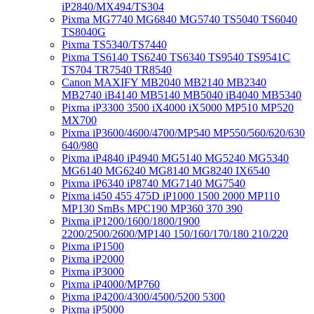
iP2840/MX494/TS304
Pixma MG7740 MG6840 MG5740 TS5040 TS6040
TS8040G
Pixma TS5340/TS7440
Pixma TS6140 TS6240 TS6340 TS9540 TS9541C
TS704 TR7540 TR8540
Canon MAXIFY MB2040 MB2140 MB2340
MB2740 iB4140 MB5140 MB5040 iB4040 MB5340
Pixma iP3300 3500 iX4000 iX5000 MP510 MP520
MX700
Pixma iP3600/4600/4700/MP540 MP550/560/620/630
640/980
Pixma iP4840 iP4940 MG5140 MG5240 MG5340
MG6140 MG6240 MG8140 MG8240 IX6540
Pixma iP6340 iP8740 MG7140 MG7540
Pixma i450 455 475D iP1000 1500 2000 MP110
MP130 SmBs MPC190 MP360 370 390
Pixma iP1200/1600/1800/1900
2200/2500/2600/MP140 150/160/170/180 210/220
Pixma iP1500
Pixma iP2000
Pixma iP3000
Pixma iP4000/MP760
Pixma iP4200/4300/4500/5200 5300
Pixma iP5000