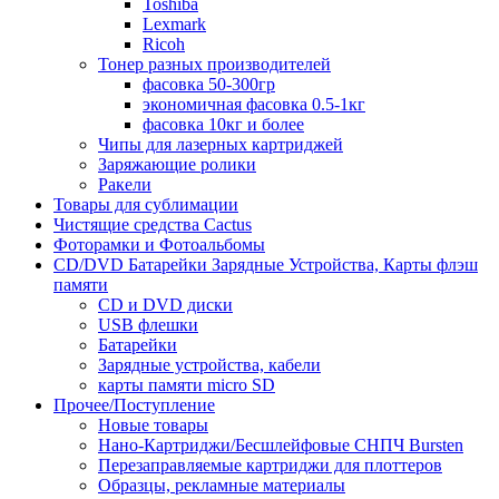
Toshiba
Lexmark
Ricoh
Тонер разных производителей
фасовка 50-300гр
экономичная фасовка 0.5-1кг
фасовка 10кг и более
Чипы для лазерных картриджей
Заряжающие ролики
Ракели
Товары для сублимации
Чистящие средства Cactus
Фоторамки и Фотоальбомы
CD/DVD Батарейки Зарядные Устройства, Карты флэш
памяти
CD и DVD диски
USB флешки
Батарейки
Зарядные устройства, кабели
карты памяти micro SD
Прочее/Поступление
Новые товары
Нано-Картриджи/Бесшлейфовые СНПЧ Bursten
Перезаправляемые картриджи для плоттеров
Образцы, рекламные материалы