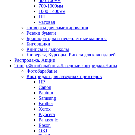
500-700мм
700-1000мм
1000-1400мм
ПП
матовая
конверты для ламинирования
Резаки бумаги
Брошюраторы и переплётные машины
Биговщики
Клипсы и дыроколы
Люверсы, Курсоры, Ригеля для календарей
Распродажа, Акции
Тонер-Фотобарабаны-Лазерные картриджи-Чипы
Фотобарабаны
Картриджи для лазерных принтеров
HP
Canon
Pantum
Samsung
Brother
Xerox
Kyocera
Panasonic
Epson
OKI