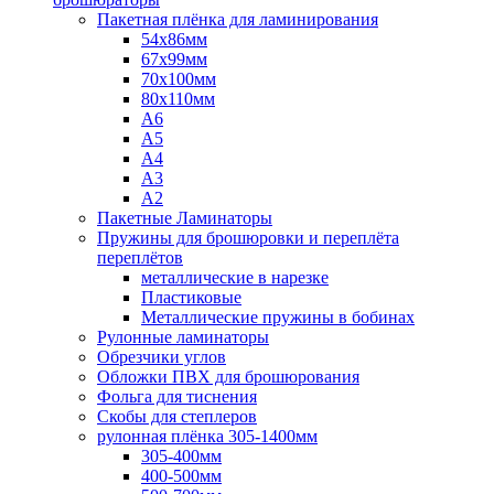
Пакетная плёнка для ламинирования
54x86мм
67x99мм
70х100мм
80x110мм
A6
A5
A4
A3
A2
Пакетные Ламинаторы
Пружины для брошюровки и переплёта
переплётов
металлические в нарезке
Пластиковые
Металлические пружины в бобинах
Рулонные ламинаторы
Обрезчики углов
Обложки ПВХ для брошюрования
Фольга для тиснения
Скобы для степлеров
рулонная плёнка 305-1400мм
305-400мм
400-500мм