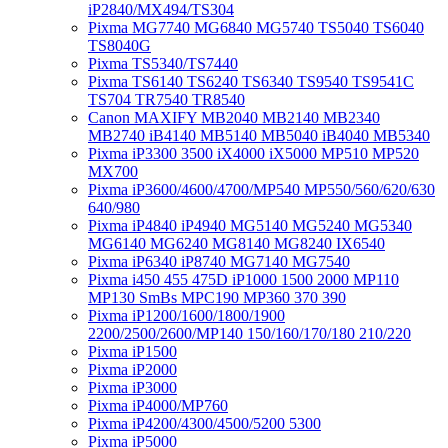
iP2840/MX494/TS304
Pixma MG7740 MG6840 MG5740 TS5040 TS6040
TS8040G
Pixma TS5340/TS7440
Pixma TS6140 TS6240 TS6340 TS9540 TS9541C
TS704 TR7540 TR8540
Canon MAXIFY MB2040 MB2140 MB2340
MB2740 iB4140 MB5140 MB5040 iB4040 MB5340
Pixma iP3300 3500 iX4000 iX5000 MP510 MP520
MX700
Pixma iP3600/4600/4700/MP540 MP550/560/620/630
640/980
Pixma iP4840 iP4940 MG5140 MG5240 MG5340
MG6140 MG6240 MG8140 MG8240 IX6540
Pixma iP6340 iP8740 MG7140 MG7540
Pixma i450 455 475D iP1000 1500 2000 MP110
MP130 SmBs MPC190 MP360 370 390
Pixma iP1200/1600/1800/1900
2200/2500/2600/MP140 150/160/170/180 210/220
Pixma iP1500
Pixma iP2000
Pixma iP3000
Pixma iP4000/MP760
Pixma iP4200/4300/4500/5200 5300
Pixma iP5000