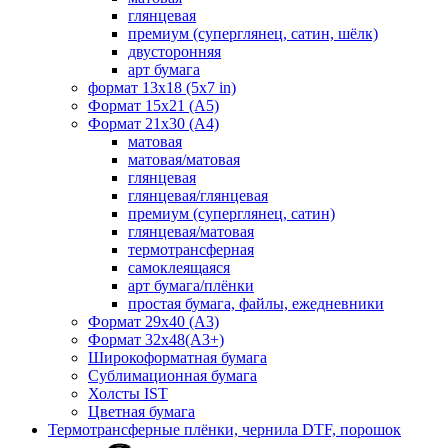
глянцевая
премиум (суперглянец, сатин, шёлк)
двусторонняя
арт бумага
формат 13x18 (5x7 in)
Формат 15х21 (A5)
Формат 21х30 (А4)
матовая
матовая/матовая
глянцевая
глянцевая/глянцевая
премиум (суперглянец, сатин)
глянцевая/матовая
термотрансферная
самоклеящаяся
арт бумага/плёнки
простая бумага, файлы, ежедневники
Формат 29х40 (А3)
Формат 32х48(А3+)
Широкоформатная бумага
Сублимационная бумага
Холсты IST
Цветная бумага
Термотрансферные плёнки, чернила DTF, порошок