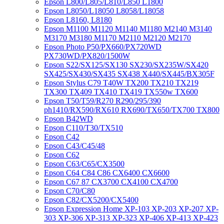
Epson L800/L805/L810/L850 L1800
Epson L8050/L18050 L8058/L18058
Epson L8160, L8180
Epson M1100 M1120 M1140 M1180 M2140 M3140
M3170 M3180 M1170 M2110 M2120 M2170
Epson Photo P50/PX660/PX720WD
PX730WD/PX820/1500W
Epson S22/SX125/SX130 SX230/SX235W/SX420
SX425/SX430/SX435 SX438 X440/SX445/BX305F
Epson Stylus C79 T40W TX200 TX210 TX219
TX300 TX409 TX410 TX419 TX550w TX600
Epson T50/T59/R270 R290/295/390
ph1410/RX590/RX610 RX690/TX650/TX700 TX800
Epson B42WD
Epson C110/T30/TX510
Epson C42
Epson C43/C45/48
Epson C62
Epson C63/C65/CX3500
Epson C64 C84 C86 CX6400 CX6600
Epson C67 87 CX3700 CX4100 CX4700
Epson C70/C80
Epson C82/CX5200/CX5400
Epson Expression Home XP-103 XP-203 XP-207 XP-
303 XP-306 XP-313 XP-323 XP-406 XP-413 XP-423