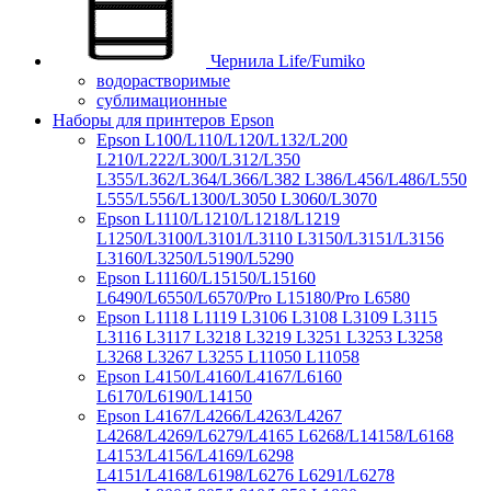
Чернила Life/Fumiko
водорастворимые
сублимационные
Наборы для принтеров Epson
Epson L100/L110/L120/L132/L200
L210/L222/L300/L312/L350
L355/L362/L364/L366/L382 L386/L456/L486/L550
L555/L556/L1300/L3050 L3060/L3070
Epson L1110/L1210/L1218/L1219
L1250/L3100/L3101/L3110 L3150/L3151/L3156
L3160/L3250/L5190/L5290
Epson L11160/L15150/L15160
L6490/L6550/L6570/Pro L15180/Pro L6580
Epson L1118 L1119 L3106 L3108 L3109 L3115
L3116 L3117 L3218 L3219 L3251 L3253 L3258
L3268 L3267 L3255 L11050 L11058
Epson L4150/L4160/L4167/L6160
L6170/L6190/L14150
Epson L4167/L4266/L4263/L4267
L4268/L4269/L6279/L4165 L6268/L14158/L6168
L4153/L4156/L4169/L6298
L4151/L4168/L6198/L6276 L6291/L6278