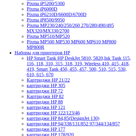
Pixma iP5200/5300
Pixma iP6000D
Pixma iP6210D/6600D/6700D
Pixma iP8500/9950
Pixma MP230/240/250/260 270/280/490/495
MX320/MX330/2700
Pixma MP510/MP520
Pixma MP500 MP530 MP600 MP610 MP800
MP800R
Наборы для принтеров HP
HP Smart Tank HP DeskJet 5810, 5820,Ink Tank 115,
116, 118, 310, 315, 318, 319, Wireless 410, 415, 418,
419, Smart Tank 450, 455, 457, 500, 510, 515, 530,
610, 615, 670
Картриджи HP 21/22
картриджи HP 305
картриджи HP 72
Картриджи HP 82
картриджи HP 88
картриджи HP 121
картриджи HP 122/123/46
картриджи HP 84,85(DesignJet 130)
картриджи HP 94/338/131/852 97/344/134/857
картриджи HP 177
картриджи HP 178/920