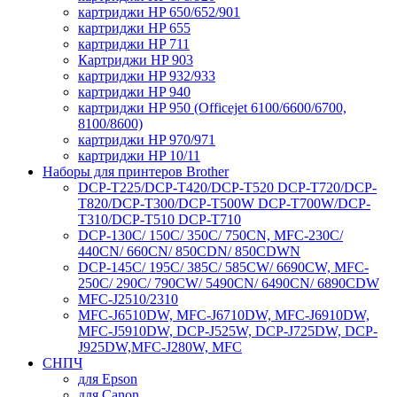
картриджи HP 650/652/901
картриджи HP 655
картриджи HP 711
Картриджи HP 903
картриджи HP 932/933
картриджи HP 940
картриджи HP 950 (Officejet 6100/6600/6700,
8100/8600)
картриджи HP 970/971
картриджи HP 10/11
Наборы для принтеров Brother
DCP-T225/DCP-T420/DCP-T520 DCP-T720/DCP-
T820/DCP-T300/DCP-T500W DCP-T700W/DCP-
T310/DCP-T510 DCP-T710
DCP-130C/ 150C/ 350C/ 750CN, MFC-230C/
440CN/ 660CN/ 850CDN/ 850CDWN
DCP-145C/ 195C/ 385C/ 585CW/ 6690CW, MFC-
250C/ 290C/ 790CW/ 5490CN/ 6490CN/ 6890CDW
MFC-J2510/2310
MFC-J6510DW, MFC-J6710DW, MFC-J6910DW,
MFC-J5910DW, DCP-J525W, DCP-J725DW, DCP-
J925DW,MFC-J280W, MFC
СНПЧ
для Epson
для Canon