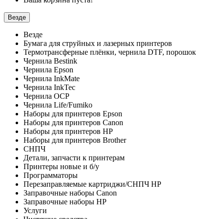
Везде
Везде
Бумага для струйных и лазерных принтеров
Термотрансферные плёнки, чернила DTF, порошок
Чернила Bestink
Чернила Epson
Чернила InkMate
Чернила InkTec
Чернила OCP
Чернила Life/Fumiko
Наборы для принтеров Epson
Наборы для принтеров Canon
Наборы для принтеров HP
Наборы для принтеров Brother
СНПЧ
Детали, запчасти к принтерам
Принтеры новые и б/у
Программаторы
Перезаправляемые картриджи/СНПЧ HP
Заправочные наборы Canon
Заправочные наборы HP
Услуги