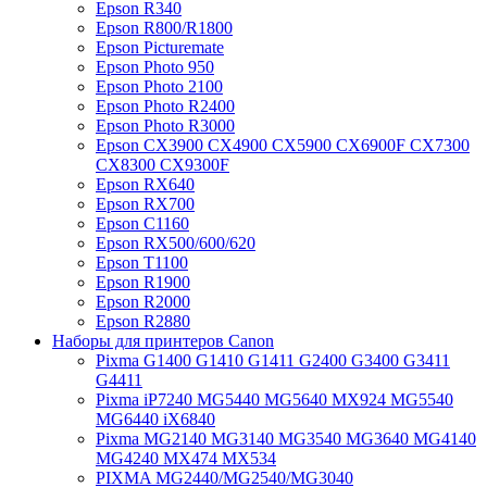
Epson R340
Epson R800/R1800
Epson Picturemate
Epson Photo 950
Epson Photo 2100
Epson Photo R2400
Epson Photo R3000
Epson CX3900 CX4900 CX5900 CX6900F CX7300
CX8300 CX9300F
Epson RX640
Epson RX700
Epson C1160
Epson RX500/600/620
Epson T1100
Epson R1900
Epson R2000
Epson R2880
Наборы для принтеров Canon
Pixma G1400 G1410 G1411 G2400 G3400 G3411
G4411
Pixma iP7240 MG5440 MG5640 MX924 MG5540
MG6440 iX6840
Pixma MG2140 MG3140 MG3540 MG3640 MG4140
MG4240 MX474 MX534
PIXMA MG2440/MG2540/MG3040