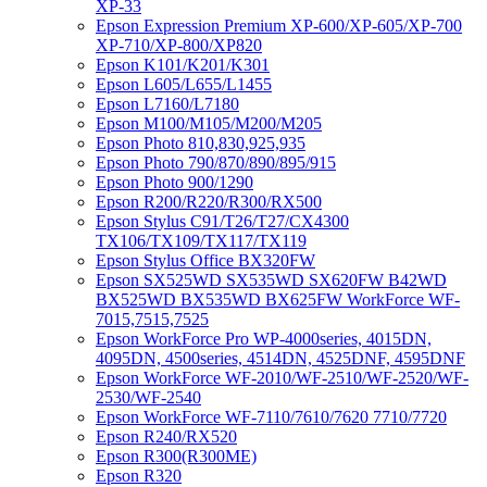
XP-33
Epson Expression Premium XP-600/XP-605/XP-700
XP-710/XP-800/XP820
Epson K101/K201/K301
Epson L605/L655/L1455
Epson L7160/L7180
Epson M100/M105/M200/M205
Epson Photo 810,830,925,935
Epson Photo 790/870/890/895/915
Epson Photo 900/1290
Epson R200/R220/R300/RX500
Epson Stylus C91/T26/T27/CX4300
TX106/TX109/TX117/TX119
Epson Stylus Office BX320FW
Epson SX525WD SX535WD SX620FW B42WD
BX525WD BX535WD BX625FW WorkForce WF-
7015,7515,7525
Epson WorkForce Pro WP-4000series, 4015DN,
4095DN, 4500series, 4514DN, 4525DNF, 4595DNF
Epson WorkForce WF-2010/WF-2510/WF-2520/WF-
2530/WF-2540
Epson WorkForce WF-7110/7610/7620 7710/7720
Epson R240/RX520
Epson R300(R300ME)
Epson R320