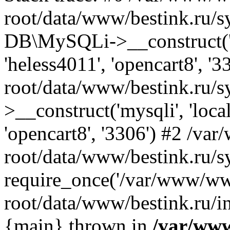
root/data/www/bestink.ru/s
DB\MySQLi->__construct('lo
'heless4011', 'opencart8', 
root/data/www/bestink.ru/
>__construct('mysqli', 'local
'opencart8', '3306') #2 /v
root/data/www/bestink.ru/s
require_once('/var/www/ww
root/data/www/bestink.ru/in
{main} thrown in
/var/ww