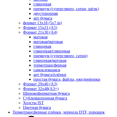
глянцевая
премиум (суперглянец, сатин, шёлк)
двусторонняя
арт бумага
формат 13x18 (5x7 in)
Формат 15х21 (A5)
Формат 21х30 (А4)
матовая
матовая/матовая
глянцевая
глянцевая/глянцевая
премиум (суперглянец, сатин)
глянцевая/матовая
термотрансферная
самоклеящаяся
арт бумага/плёнки
простая бумага, файлы, ежедневники
Формат 29х40 (А3)
Формат 32х48(А3+)
Широкоформатная бумага
Сублимационная бумага
Холсты IST
Цветная бумага
Термотрансферные плёнки, чернила DTF, порошок