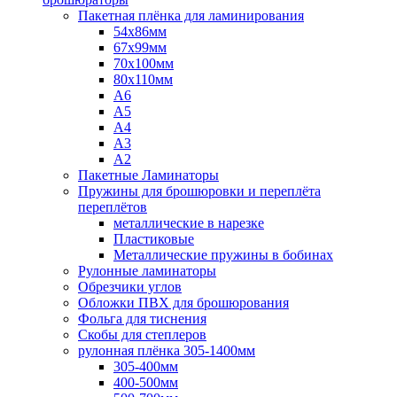
Пакетная плёнка для ламинирования
54x86мм
67x99мм
70х100мм
80x110мм
A6
A5
A4
A3
A2
Пакетные Ламинаторы
Пружины для брошюровки и переплёта
переплётов
металлические в нарезке
Пластиковые
Металлические пружины в бобинах
Рулонные ламинаторы
Обрезчики углов
Обложки ПВХ для брошюрования
Фольга для тиснения
Скобы для степлеров
рулонная плёнка 305-1400мм
305-400мм
400-500мм