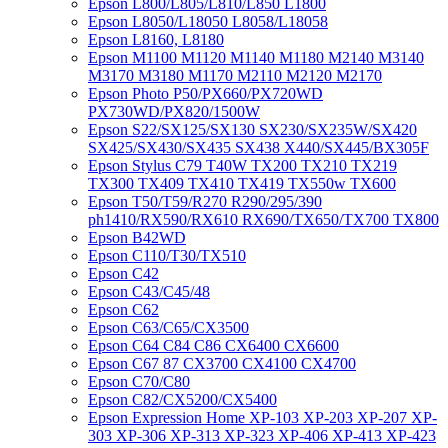
Epson L800/L805/L810/L850 L1800
Epson L8050/L18050 L8058/L18058
Epson L8160, L8180
Epson M1100 M1120 M1140 M1180 M2140 M3140
M3170 M3180 M1170 M2110 M2120 M2170
Epson Photo P50/PX660/PX720WD
PX730WD/PX820/1500W
Epson S22/SX125/SX130 SX230/SX235W/SX420
SX425/SX430/SX435 SX438 X440/SX445/BX305F
Epson Stylus C79 T40W TX200 TX210 TX219
TX300 TX409 TX410 TX419 TX550w TX600
Epson T50/T59/R270 R290/295/390
ph1410/RX590/RX610 RX690/TX650/TX700 TX800
Epson B42WD
Epson C110/T30/TX510
Epson C42
Epson C43/C45/48
Epson C62
Epson C63/C65/CX3500
Epson C64 C84 C86 CX6400 CX6600
Epson C67 87 CX3700 CX4100 CX4700
Epson C70/C80
Epson C82/CX5200/CX5400
Epson Expression Home XP-103 XP-203 XP-207 XP-
303 XP-306 XP-313 XP-323 XP-406 XP-413 XP-423