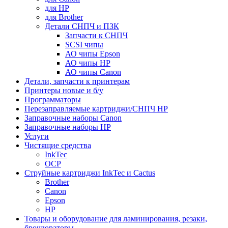
для HP
для Brother
Детали СНПЧ и ПЗК
Запчасти к СНПЧ
SCSI чипы
АО чипы Epson
АО чипы HP
АО чипы Canon
Детали, запчасти к принтерам
Принтеры новые и б/у
Программаторы
Перезаправляемые картриджи/СНПЧ HP
Заправочные наборы Canon
Заправочные наборы HP
Услуги
Чистящие средства
InkTec
OCP
Струйные картриджи InkTec и Cactus
Brother
Canon
Epson
HP
Товары и оборудование для ламинирования, резаки,
брошюраторы