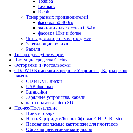
Toshiba
Lexmark
Ricoh
Тонер разных производителей
фасовка 50-300гр
экономичная фасовка 0.5-1кг
фасовка 10кг и более
Чипы для лазерных картриджей
Заряжающие ролики
Ракели
Товары для сублимации
Чистящие средства Cactus
Фоторамки и Фотоальбомы
CD/DVD Батарейки Зарядные Устройства, Карты флэш
памяти
CD и DVD диски
USB флешки
Батарейки
Зарядные устройства, кабели
карты памяти micro SD
Прочее/Поступление
Новые товары
Нано-Картриджи/Бесшлейфовые СНПЧ Bursten
Перезаправляемые картриджи для плоттеров
Образцы, рекламные материалы