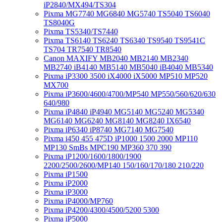
iP2840/MX494/TS304
Pixma MG7740 MG6840 MG5740 TS5040 TS6040
TS8040G
Pixma TS5340/TS7440
Pixma TS6140 TS6240 TS6340 TS9540 TS9541C
TS704 TR7540 TR8540
Canon MAXIFY MB2040 MB2140 MB2340
MB2740 iB4140 MB5140 MB5040 iB4040 MB5340
Pixma iP3300 3500 iX4000 iX5000 MP510 MP520
MX700
Pixma iP3600/4600/4700/MP540 MP550/560/620/630
640/980
Pixma iP4840 iP4940 MG5140 MG5240 MG5340
MG6140 MG6240 MG8140 MG8240 IX6540
Pixma iP6340 iP8740 MG7140 MG7540
Pixma i450 455 475D iP1000 1500 2000 MP110
MP130 SmBs MPC190 MP360 370 390
Pixma iP1200/1600/1800/1900
2200/2500/2600/MP140 150/160/170/180 210/220
Pixma iP1500
Pixma iP2000
Pixma iP3000
Pixma iP4000/MP760
Pixma iP4200/4300/4500/5200 5300
Pixma iP5000