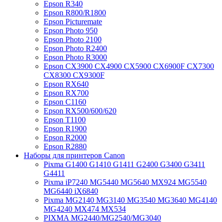
Epson R340
Epson R800/R1800
Epson Picturemate
Epson Photo 950
Epson Photo 2100
Epson Photo R2400
Epson Photo R3000
Epson CX3900 CX4900 CX5900 CX6900F CX7300
CX8300 CX9300F
Epson RX640
Epson RX700
Epson C1160
Epson RX500/600/620
Epson T1100
Epson R1900
Epson R2000
Epson R2880
Наборы для принтеров Canon
Pixma G1400 G1410 G1411 G2400 G3400 G3411
G4411
Pixma iP7240 MG5440 MG5640 MX924 MG5540
MG6440 iX6840
Pixma MG2140 MG3140 MG3540 MG3640 MG4140
MG4240 MX474 MX534
PIXMA MG2440/MG2540/MG3040