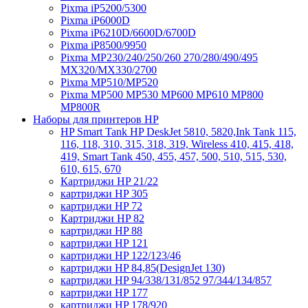
Pixma iP5200/5300
Pixma iP6000D
Pixma iP6210D/6600D/6700D
Pixma iP8500/9950
Pixma MP230/240/250/260 270/280/490/495
MX320/MX330/2700
Pixma MP510/MP520
Pixma MP500 MP530 MP600 MP610 MP800
MP800R
Наборы для принтеров HP
HP Smart Tank HP DeskJet 5810, 5820,Ink Tank 115,
116, 118, 310, 315, 318, 319, Wireless 410, 415, 418,
419, Smart Tank 450, 455, 457, 500, 510, 515, 530,
610, 615, 670
Картриджи HP 21/22
картриджи HP 305
картриджи HP 72
Картриджи HP 82
картриджи HP 88
картриджи HP 121
картриджи HP 122/123/46
картриджи HP 84,85(DesignJet 130)
картриджи HP 94/338/131/852 97/344/134/857
картриджи HP 177
картриджи HP 178/920