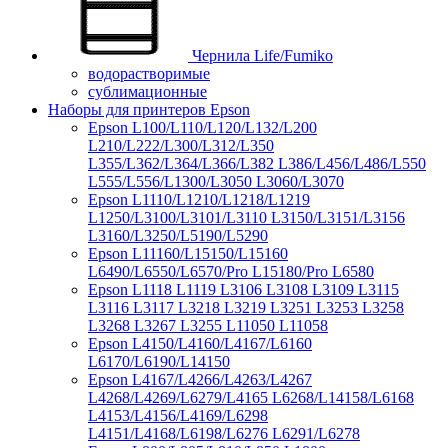
Чернила Life/Fumiko
водорастворимые
сублимационные
Наборы для принтеров Epson
Epson L100/L110/L120/L132/L200
L210/L222/L300/L312/L350
L355/L362/L364/L366/L382 L386/L456/L486/L550
L555/L556/L1300/L3050 L3060/L3070
Epson L1110/L1210/L1218/L1219
L1250/L3100/L3101/L3110 L3150/L3151/L3156
L3160/L3250/L5190/L5290
Epson L11160/L15150/L15160
L6490/L6550/L6570/Pro L15180/Pro L6580
Epson L1118 L1119 L3106 L3108 L3109 L3115
L3116 L3117 L3218 L3219 L3251 L3253 L3258
L3268 L3267 L3255 L11050 L11058
Epson L4150/L4160/L4167/L6160
L6170/L6190/L14150
Epson L4167/L4266/L4263/L4267
L4268/L4269/L6279/L4165 L6268/L14158/L6168
L4153/L4156/L4169/L6298
L4151/L4168/L6198/L6276 L6291/L6278