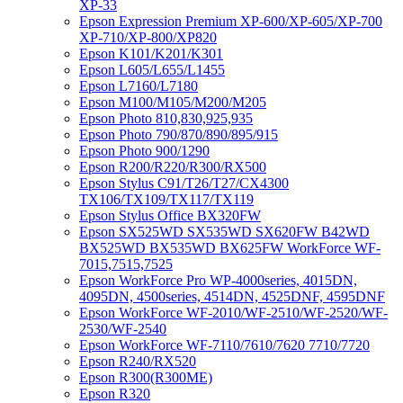
XP-33
Epson Expression Premium XP-600/XP-605/XP-700
XP-710/XP-800/XP820
Epson K101/K201/K301
Epson L605/L655/L1455
Epson L7160/L7180
Epson M100/M105/M200/M205
Epson Photo 810,830,925,935
Epson Photo 790/870/890/895/915
Epson Photo 900/1290
Epson R200/R220/R300/RX500
Epson Stylus C91/T26/T27/CX4300
TX106/TX109/TX117/TX119
Epson Stylus Office BX320FW
Epson SX525WD SX535WD SX620FW B42WD
BX525WD BX535WD BX625FW WorkForce WF-
7015,7515,7525
Epson WorkForce Pro WP-4000series, 4015DN,
4095DN, 4500series, 4514DN, 4525DNF, 4595DNF
Epson WorkForce WF-2010/WF-2510/WF-2520/WF-
2530/WF-2540
Epson WorkForce WF-7110/7610/7620 7710/7720
Epson R240/RX520
Epson R300(R300ME)
Epson R320