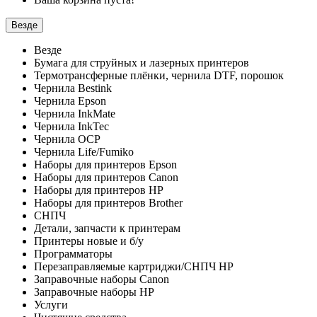
Везде
Везде
Бумага для струйных и лазерных принтеров
Термотрансферные плёнки, чернила DTF, порошок
Чернила Bestink
Чернила Epson
Чернила InkMate
Чернила InkTec
Чернила OCP
Чернила Life/Fumiko
Наборы для принтеров Epson
Наборы для принтеров Canon
Наборы для принтеров HP
Наборы для принтеров Brother
СНПЧ
Детали, запчасти к принтерам
Принтеры новые и б/у
Программаторы
Перезаправляемые картриджи/СНПЧ HP
Заправочные наборы Canon
Заправочные наборы HP
Услуги