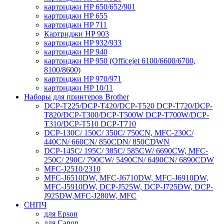
картриджи HP 650/652/901
картриджи HP 655
картриджи HP 711
Картриджи HP 903
картриджи HP 932/933
картриджи HP 940
картриджи HP 950 (Officejet 6100/6600/6700,
8100/8600)
картриджи HP 970/971
картриджи HP 10/11
Наборы для принтеров Brother
DCP-T225/DCP-T420/DCP-T520 DCP-T720/DCP-
T820/DCP-T300/DCP-T500W DCP-T700W/DCP-
T310/DCP-T510 DCP-T710
DCP-130C/ 150C/ 350C/ 750CN, MFC-230C/
440CN/ 660CN/ 850CDN/ 850CDWN
DCP-145C/ 195C/ 385C/ 585CW/ 6690CW, MFC-
250C/ 290C/ 790CW/ 5490CN/ 6490CN/ 6890CDW
MFC-J2510/2310
MFC-J6510DW, MFC-J6710DW, MFC-J6910DW,
MFC-J5910DW, DCP-J525W, DCP-J725DW, DCP-
J925DW,MFC-J280W, MFC
СНПЧ
для Epson
для Canon