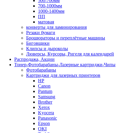
500-700мм
700-1000мм
1000-1400мм
ПП
матовая
конверты для ламинирования
Резаки бумаги
Брошюраторы и переплётные машины
Биговщики
Клипсы и дыроколы
Люверсы, Курсоры, Ригеля для календарей
Распродажа, Акции
Тонер-Фотобарабаны-Лазерные картриджи-Чипы
Фотобарабаны
Картриджи для лазерных принтеров
HP
Canon
Pantum
Samsung
Brother
Xerox
Kyocera
Panasonic
Epson
OKI