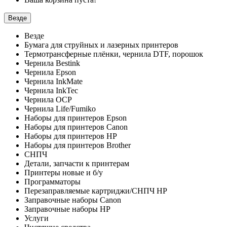
Везде
Везде
Бумага для струйных и лазерных принтеров
Термотрансферные плёнки, чернила DTF, порошок
Чернила Bestink
Чернила Epson
Чернила InkMate
Чернила InkTec
Чернила OCP
Чернила Life/Fumiko
Наборы для принтеров Epson
Наборы для принтеров Canon
Наборы для принтеров HP
Наборы для принтеров Brother
СНПЧ
Детали, запчасти к принтерам
Принтеры новые и б/у
Программаторы
Перезаправляемые картриджи/СНПЧ HP
Заправочные наборы Canon
Заправочные наборы HP
Услуги