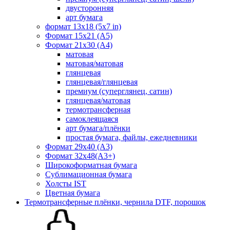
двусторонняя
арт бумага
формат 13x18 (5x7 in)
Формат 15х21 (A5)
Формат 21х30 (А4)
матовая
матовая/матовая
глянцевая
глянцевая/глянцевая
премиум (суперглянец, сатин)
глянцевая/матовая
термотрансферная
самоклеящаяся
арт бумага/плёнки
простая бумага, файлы, ежедневники
Формат 29х40 (А3)
Формат 32х48(А3+)
Широкоформатная бумага
Сублимационная бумага
Холсты IST
Цветная бумага
Термотрансферные плёнки, чернила DTF, порошок