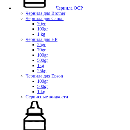
Чернила OCP
Чернила для Brother
Чернила для Canon
70gr
100gr
1 kg
Чернила для HP
25gr
70gr
100gr
500gr
1kg
25kg
Чернила для Epson
100gr
500gr
1 kg
Сервисные жидкости