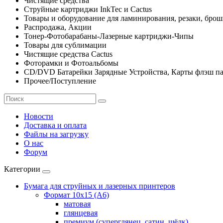
Чистящие средства
Струйные картриджи InkTec и Cactus
Товары и оборудование для ламинирования, резаки, бро
Распродажа, Акции
Тонер-Фотобарабаны-Лазерные картриджи-Чипы
Товары для сублимации
Чистящие средства Cactus
Фоторамки и Фотоальбомы
CD/DVD Батарейки Зарядные Устройства, Карты флэш п
Прочее/Поступление
Новости
Доставка и оплата
Файлы на загрузку
О нас
Форум
Категории
Бумага для струйных и лазерных принтеров
Формат 10х15 (A6)
матовая
глянцевая
премиум (суперглянец, сатин, шёлк)