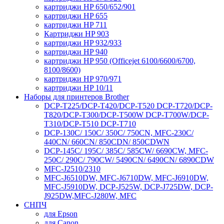
картриджи HP 650/652/901
картриджи HP 655
картриджи HP 711
Картриджи HP 903
картриджи HP 932/933
картриджи HP 940
картриджи HP 950 (Officejet 6100/6600/6700,
8100/8600)
картриджи HP 970/971
картриджи HP 10/11
Наборы для принтеров Brother
DCP-T225/DCP-T420/DCP-T520 DCP-T720/DCP-
T820/DCP-T300/DCP-T500W DCP-T700W/DCP-
T310/DCP-T510 DCP-T710
DCP-130C/ 150C/ 350C/ 750CN, MFC-230C/
440CN/ 660CN/ 850CDN/ 850CDWN
DCP-145C/ 195C/ 385C/ 585CW/ 6690CW, MFC-
250C/ 290C/ 790CW/ 5490CN/ 6490CN/ 6890CDW
MFC-J2510/2310
MFC-J6510DW, MFC-J6710DW, MFC-J6910DW,
MFC-J5910DW, DCP-J525W, DCP-J725DW, DCP-
J925DW,MFC-J280W, MFC
СНПЧ
для Epson
для Canon