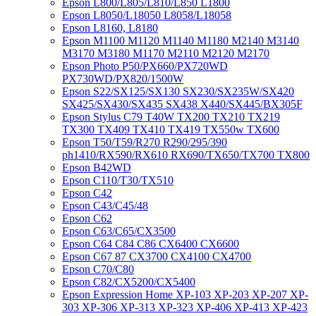
Epson L800/L805/L810/L850 L1800
Epson L8050/L18050 L8058/L18058
Epson L8160, L8180
Epson M1100 M1120 M1140 M1180 M2140 M3140
M3170 M3180 M1170 M2110 M2120 M2170
Epson Photo P50/PX660/PX720WD
PX730WD/PX820/1500W
Epson S22/SX125/SX130 SX230/SX235W/SX420
SX425/SX430/SX435 SX438 X440/SX445/BX305F
Epson Stylus C79 T40W TX200 TX210 TX219
TX300 TX409 TX410 TX419 TX550w TX600
Epson T50/T59/R270 R290/295/390
ph1410/RX590/RX610 RX690/TX650/TX700 TX800
Epson B42WD
Epson C110/T30/TX510
Epson C42
Epson C43/C45/48
Epson C62
Epson C63/C65/CX3500
Epson C64 C84 C86 CX6400 CX6600
Epson C67 87 CX3700 CX4100 CX4700
Epson C70/C80
Epson C82/CX5200/CX5400
Epson Expression Home XP-103 XP-203 XP-207 XP-
303 XP-306 XP-313 XP-323 XP-406 XP-413 XP-423