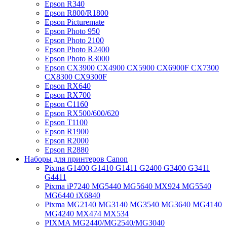
Epson R340
Epson R800/R1800
Epson Picturemate
Epson Photo 950
Epson Photo 2100
Epson Photo R2400
Epson Photo R3000
Epson CX3900 CX4900 CX5900 CX6900F CX7300
CX8300 CX9300F
Epson RX640
Epson RX700
Epson C1160
Epson RX500/600/620
Epson T1100
Epson R1900
Epson R2000
Epson R2880
Наборы для принтеров Canon
Pixma G1400 G1410 G1411 G2400 G3400 G3411
G4411
Pixma iP7240 MG5440 MG5640 MX924 MG5540
MG6440 iX6840
Pixma MG2140 MG3140 MG3540 MG3640 MG4140
MG4240 MX474 MX534
PIXMA MG2440/MG2540/MG3040