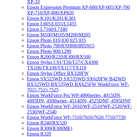
XP-33
Epson Expression Premium XP-600/XP-605/XP-700
XP-710/XP-800/XP820
Epson K101/K201/K301
Epson L605/L655/L1455
Epson L7160/L7180
Epson M100/M105/M200/M205
Epson Photo 810,830,925,935
Epson Photo 790/870/890/895/915
Epson Photo 900/1290
Epson R200/R220/R300/RX500
Epson Stylus C91/T26/T27/CX4300
TX106/TX109/TX117/TX119
Epson Stylus Office BX320FW
Epson SX525WD SX535WD SX620FW B42WD
BX525WD BX535WD BX625FW WorkForce WF-
7015,7515,7525
Epson WorkForce Pro WP-4000series, 4015DN,
4095DN, 4500series, 4514DN, 4525DNF, 4595DNF
Epson WorkForce WF-2010/WF-2510/WF-2520/WF-
2530/WF-2540
Epson WorkForce WF-7110/7610/7620 7710/7720
Epson R240/RX520
Epson R300(R300ME)
Epson R320