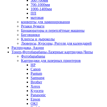
500-700мм
700-1000мм
1000-1400мм
ПП
матовая
конверты для ламинирования
Резаки бумаги
Брошюраторы и переплётные машины
Биговщики
Клипсы и дыроколы
Люверсы, Курсоры, Ригеля для календарей
Распродажа, Акции
Тонер-Фотобарабаны-Лазерные картриджи-Чипы
Фотобарабаны
Картриджи для лазерных принтеров
HP
Canon
Pantum
Samsung
Brother
Xerox
Kyocera
Panasonic
Epson
OKI