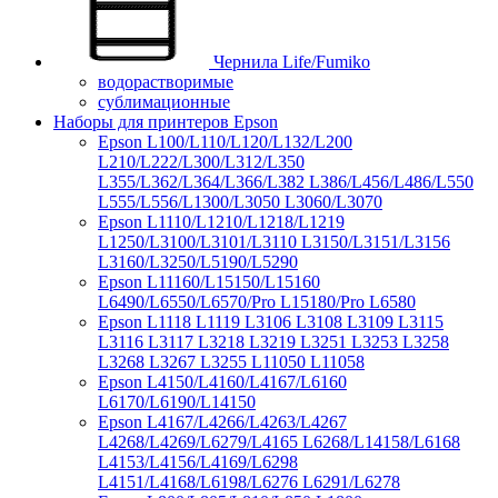
Чернила Life/Fumiko
водорастворимые
сублимационные
Наборы для принтеров Epson
Epson L100/L110/L120/L132/L200
L210/L222/L300/L312/L350
L355/L362/L364/L366/L382 L386/L456/L486/L550
L555/L556/L1300/L3050 L3060/L3070
Epson L1110/L1210/L1218/L1219
L1250/L3100/L3101/L3110 L3150/L3151/L3156
L3160/L3250/L5190/L5290
Epson L11160/L15150/L15160
L6490/L6550/L6570/Pro L15180/Pro L6580
Epson L1118 L1119 L3106 L3108 L3109 L3115
L3116 L3117 L3218 L3219 L3251 L3253 L3258
L3268 L3267 L3255 L11050 L11058
Epson L4150/L4160/L4167/L6160
L6170/L6190/L14150
Epson L4167/L4266/L4263/L4267
L4268/L4269/L6279/L4165 L6268/L14158/L6168
L4153/L4156/L4169/L6298
L4151/L4168/L6198/L6276 L6291/L6278