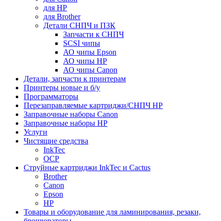
для HP
для Brother
Детали СНПЧ и ПЗК
Запчасти к СНПЧ
SCSI чипы
АО чипы Epson
АО чипы HP
АО чипы Canon
Детали, запчасти к принтерам
Принтеры новые и б/у
Программаторы
Перезаправляемые картриджи/СНПЧ HP
Заправочные наборы Canon
Заправочные наборы HP
Услуги
Чистящие средства
InkTec
OCP
Струйные картриджи InkTec и Cactus
Brother
Canon
Epson
HP
Товары и оборудование для ламинирования, резаки,
брошюраторы