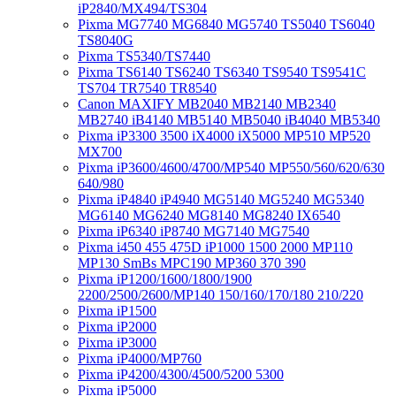
iP2840/MX494/TS304
Pixma MG7740 MG6840 MG5740 TS5040 TS6040
TS8040G
Pixma TS5340/TS7440
Pixma TS6140 TS6240 TS6340 TS9540 TS9541C
TS704 TR7540 TR8540
Canon MAXIFY MB2040 MB2140 MB2340
MB2740 iB4140 MB5140 MB5040 iB4040 MB5340
Pixma iP3300 3500 iX4000 iX5000 MP510 MP520
MX700
Pixma iP3600/4600/4700/MP540 MP550/560/620/630
640/980
Pixma iP4840 iP4940 MG5140 MG5240 MG5340
MG6140 MG6240 MG8140 MG8240 IX6540
Pixma iP6340 iP8740 MG7140 MG7540
Pixma i450 455 475D iP1000 1500 2000 MP110
MP130 SmBs MPC190 MP360 370 390
Pixma iP1200/1600/1800/1900
2200/2500/2600/MP140 150/160/170/180 210/220
Pixma iP1500
Pixma iP2000
Pixma iP3000
Pixma iP4000/MP760
Pixma iP4200/4300/4500/5200 5300
Pixma iP5000