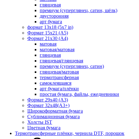
глянцевая
премиум (суперглянец, сатин, шёлк)
двусторонняя
арт бумага
формат 13x18 (5x7 in)
Формат 15х21 (A5)
Формат 21х30 (А4)
матовая
матовая/матовая
глянцевая
глянцевая/глянцевая
премиум (суперглянец, сатин)
глянцевая/матовая
термотрансферная
самоклеящаяся
арт бумага/плёнки
простая бумага, файлы, ежедневники
Формат 29х40 (А3)
Формат 32х48(А3+)
Широкоформатная бумага
Сублимационная бумага
Холсты IST
Цветная бумага
Термотрансферные плёнки, чернила DTF, порошок