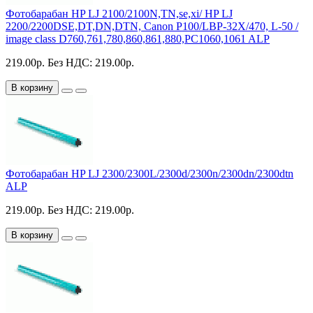
Фотобарабан HP LJ 2100/2100N,TN,se,xi/ HP LJ
2200/2200DSE,DT,DN,DTN, Canon P100/LBP-32X/470, L-50 /
image class D760,761,780,860,861,880,PC1060,1061 ALP
219.00р.
Без НДС: 219.00р.
В корзину
Фотобарабан HP LJ 2300/2300L/2300d/2300n/2300dn/2300dtn
ALP
219.00р.
Без НДС: 219.00р.
В корзину