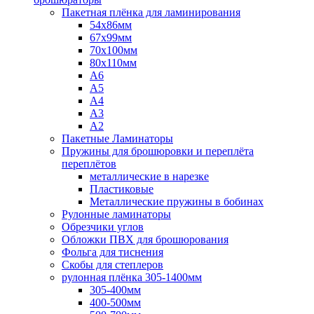
Пакетная плёнка для ламинирования
54x86мм
67x99мм
70х100мм
80x110мм
A6
A5
A4
A3
A2
Пакетные Ламинаторы
Пружины для брошюровки и переплёта
переплётов
металлические в нарезке
Пластиковые
Металлические пружины в бобинах
Рулонные ламинаторы
Обрезчики углов
Обложки ПВХ для брошюрования
Фольга для тиснения
Скобы для степлеров
рулонная плёнка 305-1400мм
305-400мм
400-500мм