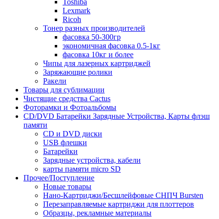
Toshiba
Lexmark
Ricoh
Тонер разных производителей
фасовка 50-300гр
экономичная фасовка 0.5-1кг
фасовка 10кг и более
Чипы для лазерных картриджей
Заряжающие ролики
Ракели
Товары для сублимации
Чистящие средства Cactus
Фоторамки и Фотоальбомы
CD/DVD Батарейки Зарядные Устройства, Карты флэш
памяти
CD и DVD диски
USB флешки
Батарейки
Зарядные устройства, кабели
карты памяти micro SD
Прочее/Поступление
Новые товары
Нано-Картриджи/Бесшлейфовые СНПЧ Bursten
Перезаправляемые картриджи для плоттеров
Образцы, рекламные материалы