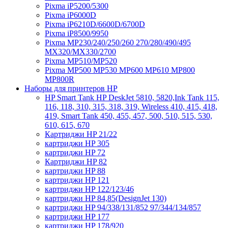
Pixma iP5200/5300
Pixma iP6000D
Pixma iP6210D/6600D/6700D
Pixma iP8500/9950
Pixma MP230/240/250/260 270/280/490/495
MX320/MX330/2700
Pixma MP510/MP520
Pixma MP500 MP530 MP600 MP610 MP800
MP800R
Наборы для принтеров HP
HP Smart Tank HP DeskJet 5810, 5820,Ink Tank 115,
116, 118, 310, 315, 318, 319, Wireless 410, 415, 418,
419, Smart Tank 450, 455, 457, 500, 510, 515, 530,
610, 615, 670
Картриджи HP 21/22
картриджи HP 305
картриджи HP 72
Картриджи HP 82
картриджи HP 88
картриджи HP 121
картриджи HP 122/123/46
картриджи HP 84,85(DesignJet 130)
картриджи HP 94/338/131/852 97/344/134/857
картриджи HP 177
картриджи HP 178/920