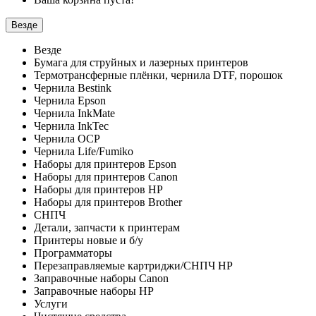
Везде
Везде
Бумага для струйных и лазерных принтеров
Термотрансферные плёнки, чернила DTF, порошок
Чернила Bestink
Чернила Epson
Чернила InkMate
Чернила InkTec
Чернила OCP
Чернила Life/Fumiko
Наборы для принтеров Epson
Наборы для принтеров Canon
Наборы для принтеров HP
Наборы для принтеров Brother
СНПЧ
Детали, запчасти к принтерам
Принтеры новые и б/у
Программаторы
Перезаправляемые картриджи/СНПЧ HP
Заправочные наборы Canon
Заправочные наборы HP
Услуги