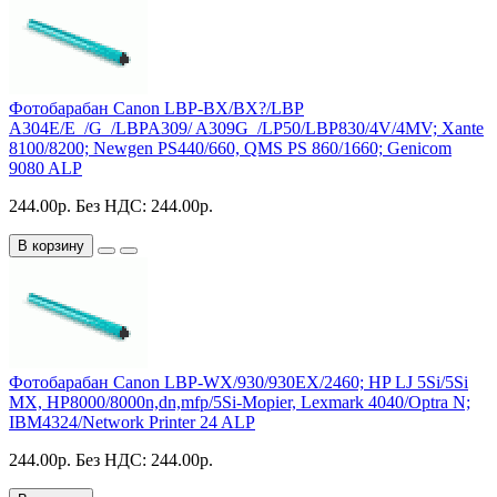
Фотобарабан Canon LBP-BX/BX?/LBP
A304E/E_/G_/LBPA309/ A309G_/LP50/LBP830/4V/4MV; Xante
8100/8200; Newgen PS440/660, QMS PS 860/1660; Genicom
9080 ALP
244.00р.
Без НДС: 244.00р.
В корзину
Фотобарабан Canon LBP-WX/930/930EX/2460; HP LJ 5Si/5Si
MX, HP8000/8000n,dn,mfp/5Si-Mopier, Lexmark 4040/Optra N;
IBM4324/Network Printer 24 ALP
244.00р.
Без НДС: 244.00р.