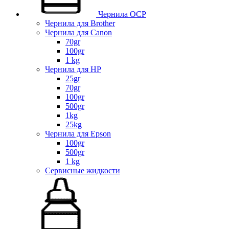
Чернила OCP
Чернила для Brother
Чернила для Canon
70gr
100gr
1 kg
Чернила для HP
25gr
70gr
100gr
500gr
1kg
25kg
Чернила для Epson
100gr
500gr
1 kg
Сервисные жидкости