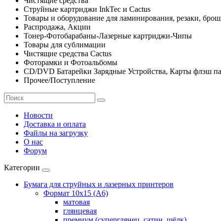
Чистящие средства
Струйные картриджи InkTec и Cactus
Товары и оборудование для ламинирования, резаки, бро
Распродажа, Акции
Тонер-Фотобарабаны-Лазерные картриджи-Чипы
Товары для сублимации
Чистящие средства Cactus
Фоторамки и Фотоальбомы
CD/DVD Батарейки Зарядные Устройства, Карты флэш п
Прочее/Поступление
Новости
Доставка и оплата
Файлы на загрузку
О нас
Форум
Категории
Бумага для струйных и лазерных принтеров
Формат 10х15 (A6)
матовая
глянцевая
премиум (суперглянец, сатин, шёлк)