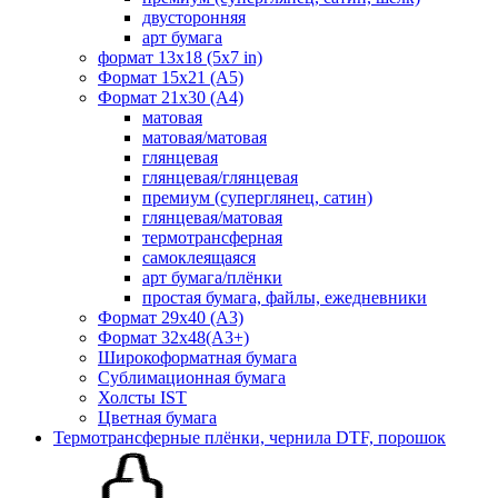
двусторонняя
арт бумага
формат 13x18 (5x7 in)
Формат 15х21 (A5)
Формат 21х30 (А4)
матовая
матовая/матовая
глянцевая
глянцевая/глянцевая
премиум (суперглянец, сатин)
глянцевая/матовая
термотрансферная
самоклеящаяся
арт бумага/плёнки
простая бумага, файлы, ежедневники
Формат 29х40 (А3)
Формат 32х48(А3+)
Широкоформатная бумага
Сублимационная бумага
Холсты IST
Цветная бумага
Термотрансферные плёнки, чернила DTF, порошок