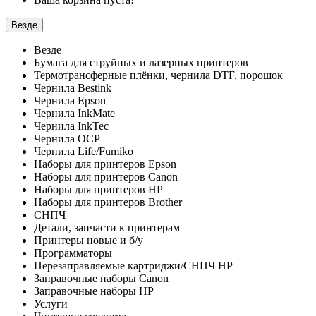
Везде
Везде
Бумага для струйных и лазерных принтеров
Термотрансферные плёнки, чернила DTF, порошок
Чернила Bestink
Чернила Epson
Чернила InkMate
Чернила InkTec
Чернила OCP
Чернила Life/Fumiko
Наборы для принтеров Epson
Наборы для принтеров Canon
Наборы для принтеров HP
Наборы для принтеров Brother
СНПЧ
Детали, запчасти к принтерам
Принтеры новые и б/у
Программаторы
Перезаправляемые картриджи/СНПЧ HP
Заправочные наборы Canon
Заправочные наборы HP
Услуги