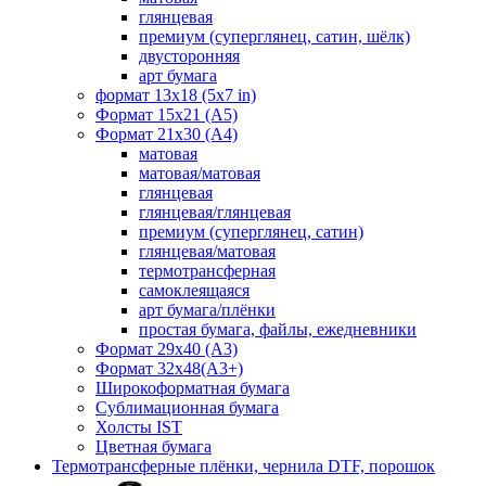
глянцевая
премиум (суперглянец, сатин, шёлк)
двусторонняя
арт бумага
формат 13x18 (5x7 in)
Формат 15х21 (A5)
Формат 21х30 (А4)
матовая
матовая/матовая
глянцевая
глянцевая/глянцевая
премиум (суперглянец, сатин)
глянцевая/матовая
термотрансферная
самоклеящаяся
арт бумага/плёнки
простая бумага, файлы, ежедневники
Формат 29х40 (А3)
Формат 32х48(А3+)
Широкоформатная бумага
Сублимационная бумага
Холсты IST
Цветная бумага
Термотрансферные плёнки, чернила DTF, порошок