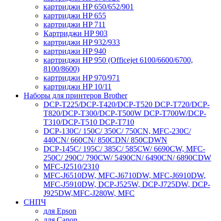
картриджи HP 650/652/901
картриджи HP 655
картриджи HP 711
Картриджи HP 903
картриджи HP 932/933
картриджи HP 940
картриджи HP 950 (Officejet 6100/6600/6700,
8100/8600)
картриджи HP 970/971
картриджи HP 10/11
Наборы для принтеров Brother
DCP-T225/DCP-T420/DCP-T520 DCP-T720/DCP-
T820/DCP-T300/DCP-T500W DCP-T700W/DCP-
T310/DCP-T510 DCP-T710
DCP-130C/ 150C/ 350C/ 750CN, MFC-230C/
440CN/ 660CN/ 850CDN/ 850CDWN
DCP-145C/ 195C/ 385C/ 585CW/ 6690CW, MFC-
250C/ 290C/ 790CW/ 5490CN/ 6490CN/ 6890CDW
MFC-J2510/2310
MFC-J6510DW, MFC-J6710DW, MFC-J6910DW,
MFC-J5910DW, DCP-J525W, DCP-J725DW, DCP-
J925DW,MFC-J280W, MFC
СНПЧ
для Epson
для Canon