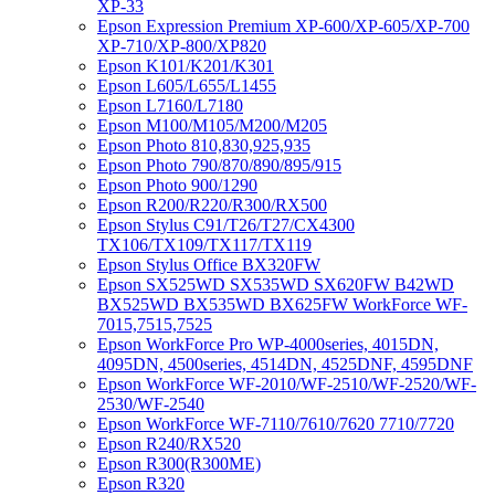
XP-33
Epson Expression Premium XP-600/XP-605/XP-700
XP-710/XP-800/XP820
Epson K101/K201/K301
Epson L605/L655/L1455
Epson L7160/L7180
Epson M100/M105/M200/M205
Epson Photo 810,830,925,935
Epson Photo 790/870/890/895/915
Epson Photo 900/1290
Epson R200/R220/R300/RX500
Epson Stylus C91/T26/T27/CX4300
TX106/TX109/TX117/TX119
Epson Stylus Office BX320FW
Epson SX525WD SX535WD SX620FW B42WD
BX525WD BX535WD BX625FW WorkForce WF-
7015,7515,7525
Epson WorkForce Pro WP-4000series, 4015DN,
4095DN, 4500series, 4514DN, 4525DNF, 4595DNF
Epson WorkForce WF-2010/WF-2510/WF-2520/WF-
2530/WF-2540
Epson WorkForce WF-7110/7610/7620 7710/7720
Epson R240/RX520
Epson R300(R300ME)
Epson R320