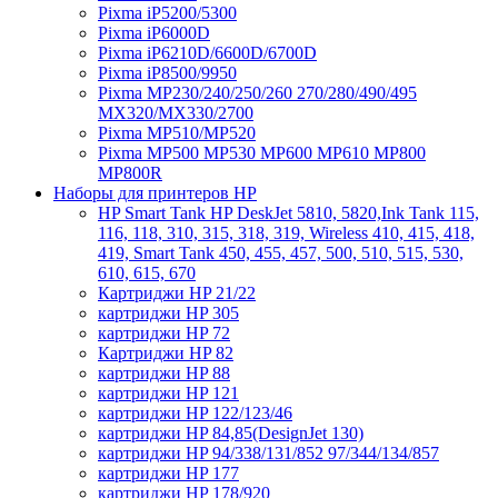
Pixma iP5200/5300
Pixma iP6000D
Pixma iP6210D/6600D/6700D
Pixma iP8500/9950
Pixma MP230/240/250/260 270/280/490/495
MX320/MX330/2700
Pixma MP510/MP520
Pixma MP500 MP530 MP600 MP610 MP800
MP800R
Наборы для принтеров HP
HP Smart Tank HP DeskJet 5810, 5820,Ink Tank 115,
116, 118, 310, 315, 318, 319, Wireless 410, 415, 418,
419, Smart Tank 450, 455, 457, 500, 510, 515, 530,
610, 615, 670
Картриджи HP 21/22
картриджи HP 305
картриджи HP 72
Картриджи HP 82
картриджи HP 88
картриджи HP 121
картриджи HP 122/123/46
картриджи HP 84,85(DesignJet 130)
картриджи HP 94/338/131/852 97/344/134/857
картриджи HP 177
картриджи HP 178/920