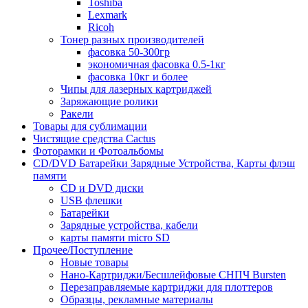
Toshiba
Lexmark
Ricoh
Тонер разных производителей
фасовка 50-300гр
экономичная фасовка 0.5-1кг
фасовка 10кг и более
Чипы для лазерных картриджей
Заряжающие ролики
Ракели
Товары для сублимации
Чистящие средства Cactus
Фоторамки и Фотоальбомы
CD/DVD Батарейки Зарядные Устройства, Карты флэш
памяти
CD и DVD диски
USB флешки
Батарейки
Зарядные устройства, кабели
карты памяти micro SD
Прочее/Поступление
Новые товары
Нано-Картриджи/Бесшлейфовые СНПЧ Bursten
Перезаправляемые картриджи для плоттеров
Образцы, рекламные материалы