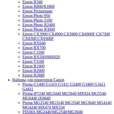
Epson R340
Epson R800/R1800
Epson Picturemate
Epson Photo 950
Epson Photo 2100
Epson Photo R2400
Epson Photo R3000
Epson CX3900 CX4900 CX5900 CX6900F CX7300
CX8300 CX9300F
Epson RX640
Epson RX700
Epson C1160
Epson RX500/600/620
Epson T1100
Epson R1900
Epson R2000
Epson R2880
Наборы для принтеров Canon
Pixma G1400 G1410 G1411 G2400 G3400 G3411
G4411
Pixma iP7240 MG5440 MG5640 MX924 MG5540
MG6440 iX6840
Pixma MG2140 MG3140 MG3540 MG3640 MG4140
MG4240 MX474 MX534
PIXMA MG2440/MG2540/MG3040