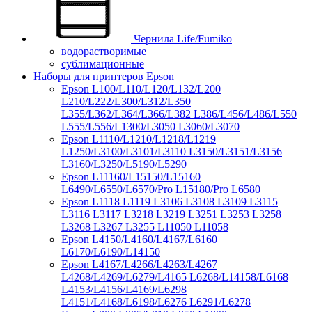
Чернила Life/Fumiko
водорастворимые
сублимационные
Наборы для принтеров Epson
Epson L100/L110/L120/L132/L200
L210/L222/L300/L312/L350
L355/L362/L364/L366/L382 L386/L456/L486/L550
L555/L556/L1300/L3050 L3060/L3070
Epson L1110/L1210/L1218/L1219
L1250/L3100/L3101/L3110 L3150/L3151/L3156
L3160/L3250/L5190/L5290
Epson L11160/L15150/L15160
L6490/L6550/L6570/Pro L15180/Pro L6580
Epson L1118 L1119 L3106 L3108 L3109 L3115
L3116 L3117 L3218 L3219 L3251 L3253 L3258
L3268 L3267 L3255 L11050 L11058
Epson L4150/L4160/L4167/L6160
L6170/L6190/L14150
Epson L4167/L4266/L4263/L4267
L4268/L4269/L6279/L4165 L6268/L14158/L6168
L4153/L4156/L4169/L6298
L4151/L4168/L6198/L6276 L6291/L6278