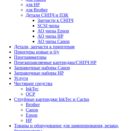
для HP
для Brother
Детали СНПЧ и ПЗК
Запчасти к СНПЧ
SCSI чипы
АО чипы Epson
АО чипы HP
АО чипы Canon
Детали, запчасти к принтерам
Принтеры новые и б/у
Программаторы
Перезаправляемые картриджи/СНПЧ HP
Заправочные наборы Canon
Заправочные наборы HP
Услуги
Чистящие средства
InkTec
OCP
Струйные картриджи InkTec и Cactus
Brother
Canon
Epson
HP
Товары и оборудование для ламинирования, резаки,
брошюраторы