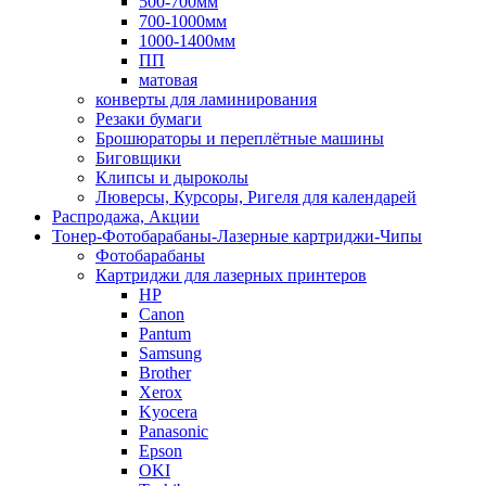
500-700мм
700-1000мм
1000-1400мм
ПП
матовая
конверты для ламинирования
Резаки бумаги
Брошюраторы и переплётные машины
Биговщики
Клипсы и дыроколы
Люверсы, Курсоры, Ригеля для календарей
Распродажа, Акции
Тонер-Фотобарабаны-Лазерные картриджи-Чипы
Фотобарабаны
Картриджи для лазерных принтеров
HP
Canon
Pantum
Samsung
Brother
Xerox
Kyocera
Panasonic
Epson
OKI