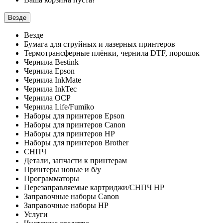
Везде
Везде
Бумага для струйных и лазерных принтеров
Термотрансферные плёнки, чернила DTF, порошок
Чернила Bestink
Чернила Epson
Чернила InkMate
Чернила InkTec
Чернила OCP
Чернила Life/Fumiko
Наборы для принтеров Epson
Наборы для принтеров Canon
Наборы для принтеров HP
Наборы для принтеров Brother
СНПЧ
Детали, запчасти к принтерам
Принтеры новые и б/у
Программаторы
Перезаправляемые картриджи/СНПЧ HP
Заправочные наборы Canon
Заправочные наборы HP
Услуги