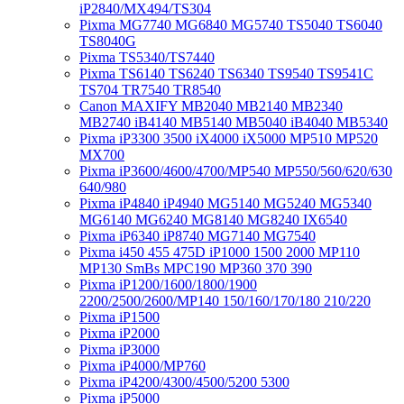
iP2840/MX494/TS304
Pixma MG7740 MG6840 MG5740 TS5040 TS6040
TS8040G
Pixma TS5340/TS7440
Pixma TS6140 TS6240 TS6340 TS9540 TS9541C
TS704 TR7540 TR8540
Canon MAXIFY MB2040 MB2140 MB2340
MB2740 iB4140 MB5140 MB5040 iB4040 MB5340
Pixma iP3300 3500 iX4000 iX5000 MP510 MP520
MX700
Pixma iP3600/4600/4700/MP540 MP550/560/620/630
640/980
Pixma iP4840 iP4940 MG5140 MG5240 MG5340
MG6140 MG6240 MG8140 MG8240 IX6540
Pixma iP6340 iP8740 MG7140 MG7540
Pixma i450 455 475D iP1000 1500 2000 MP110
MP130 SmBs MPC190 MP360 370 390
Pixma iP1200/1600/1800/1900
2200/2500/2600/MP140 150/160/170/180 210/220
Pixma iP1500
Pixma iP2000
Pixma iP3000
Pixma iP4000/MP760
Pixma iP4200/4300/4500/5200 5300
Pixma iP5000