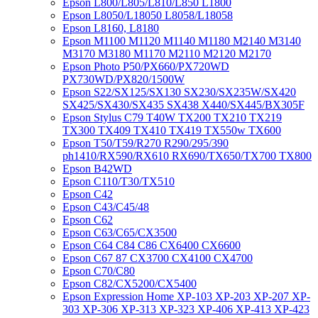
Epson L800/L805/L810/L850 L1800
Epson L8050/L18050 L8058/L18058
Epson L8160, L8180
Epson M1100 M1120 M1140 M1180 M2140 M3140
M3170 M3180 M1170 M2110 M2120 M2170
Epson Photo P50/PX660/PX720WD
PX730WD/PX820/1500W
Epson S22/SX125/SX130 SX230/SX235W/SX420
SX425/SX430/SX435 SX438 X440/SX445/BX305F
Epson Stylus C79 T40W TX200 TX210 TX219
TX300 TX409 TX410 TX419 TX550w TX600
Epson T50/T59/R270 R290/295/390
ph1410/RX590/RX610 RX690/TX650/TX700 TX800
Epson B42WD
Epson C110/T30/TX510
Epson C42
Epson C43/C45/48
Epson C62
Epson C63/C65/CX3500
Epson C64 C84 C86 CX6400 CX6600
Epson C67 87 CX3700 CX4100 CX4700
Epson C70/C80
Epson C82/CX5200/CX5400
Epson Expression Home XP-103 XP-203 XP-207 XP-
303 XP-306 XP-313 XP-323 XP-406 XP-413 XP-423