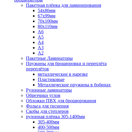
Пакетная плёнка для ламинирования
54x86мм
67x99мм
70х100мм
80x110мм
A6
A5
A4
A3
A2
Пакетные Ламинаторы
Пружины для брошюровки и переплёта
переплётов
металлические в нарезке
Пластиковые
Металлические пружины в бобинах
Рулонные ламинаторы
Обрезчики углов
Обложки ПВХ для брошюрования
Фольга для тиснения
Скобы для степлеров
рулонная плёнка 305-1400мм
305-400мм
400-500мм