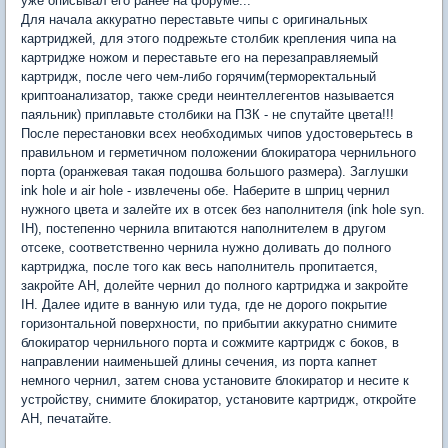
уже описывал его ранее на форуме...
Для начала аккуратно переставьте чипы с оригинальных
картриджей, для этого подрежьте столбик крепления чипа на
картридже ножом и переставьте его на перезаправляемый
картридж, после чего чем-либо горячим(терморектальный
криптоанализатор, также среди неинтеллегентов называется
паяльник) приплавьте столбики на ПЗК - не спутайте цвета!!!
После перестановки всех необходимых чипов удостоверьтесь в
правильном и герметичном положении блокиратора чернильного
порта (оранжевая такая подошва большого размера). Заглушки
ink hole и air hole - извлечены обе. Наберите в шприц чернил
нужного цвета и залейте их в отсек без наполнителя (ink hole syn.
IH), постепенно чернила впитаются наполнителем в другом
отсеке, соответственно чернила нужно доливать до полного
картриджа, после того как весь наполнитель пропитается,
закройте AH, долейте чернил до полного картриджа и закройте
IH. Далее идите в ванную или туда, где не дорого покрытие
горизонтальной поверхности, по прибытии аккуратно снимите
блокиратор чернильного порта и сожмите картридж с боков, в
направлении наименьшей длины сечения, из порта капнет
немного чернил, затем снова установите блокиратор и несите к
устройству, снимите блокиратор, установите картридж, откройте
AH, печатайте.