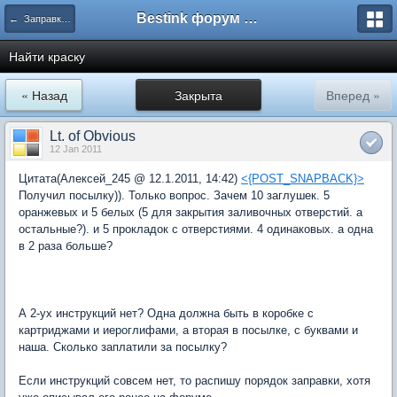
Bestink форум о ремонте принтеров
← Заправка принтеров Canon
Найти краску
« Назад
Закрыта
Вперед »
Lt. of Obvious
12 Jan 2011
Цитата(Алексей_245 @ 12.1.2011, 14:42)
<{POST_SNAPBACK}>
Получил посылку)). Только вопрос. Зачем 10 заглушек. 5
оранжевых и 5 белых (5 для закрытия заливочных отверстий. а
остальные?). и 5 прокладок с отверстиями. 4 одинаковых. а одна
в 2 раза больше?
А 2-ух инструкций нет? Одна должна быть в коробке с
картриджами и иероглифами, а вторая в посылке, с буквами и
наша. Сколько заплатили за посылку?
Если инструкций совсем нет, то распишу порядок заправки, хотя