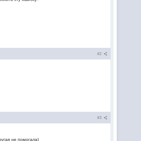
#2
#3
угая не помогала)