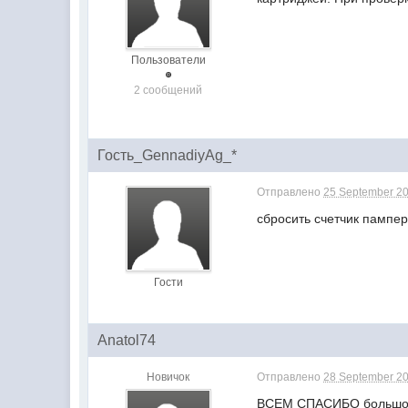
Пользователи
2 сообщений
Гость_GennadiyAg_*
Отправлено
25 September 20
сбросить счетчик пампе
Гости
Anatol74
Новичок
Отправлено
28 September 20
ВСЕМ СПАСИБО большое.