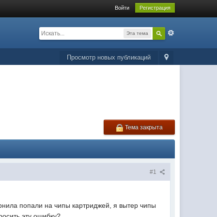
Войти
Регистрация
Эта тема
Просмотр новых публикаций
Тема закрыта
#1
ернила попали на чипы картриджей, я вытер чипы
росить эту ошибку?