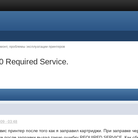
монт, проблемы эксплуатации принтеров
 Required Service.
09 - 03:48
вис принтер после того как я заправил картриджи. При заправке ч
ке после заправки выдал такую ошибку REQUIRED SERVICE. Как сб