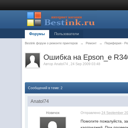
Форумы
Пользователи
Bestink форум о ремонте принтеров
→
Ремонт
→
Периферия - Ре
Ошибка на Epson_е R340
Автор
Anatol74
,
24 Sep 2009 03:48
Сообщений в теме: 2
Anatol74
Новичок
Отправлено
24 September 20
Помогите пожалуйста, за
картриджей. При провер