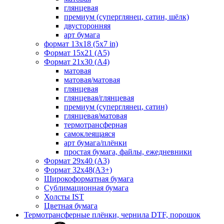
глянцевая
премиум (суперглянец, сатин, шёлк)
двусторонняя
арт бумага
формат 13x18 (5x7 in)
Формат 15х21 (A5)
Формат 21х30 (А4)
матовая
матовая/матовая
глянцевая
глянцевая/глянцевая
премиум (суперглянец, сатин)
глянцевая/матовая
термотрансферная
самоклеящаяся
арт бумага/плёнки
простая бумага, файлы, ежедневники
Формат 29х40 (А3)
Формат 32х48(А3+)
Широкоформатная бумага
Сублимационная бумага
Холсты IST
Цветная бумага
Термотрансферные плёнки, чернила DTF, порошок