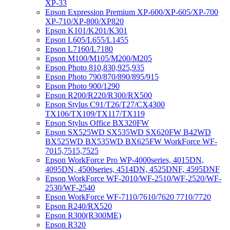
XP-33
Epson Expression Premium XP-600/XP-605/XP-700
XP-710/XP-800/XP820
Epson K101/K201/K301
Epson L605/L655/L1455
Epson L7160/L7180
Epson M100/M105/M200/M205
Epson Photo 810,830,925,935
Epson Photo 790/870/890/895/915
Epson Photo 900/1290
Epson R200/R220/R300/RX500
Epson Stylus C91/T26/T27/CX4300
TX106/TX109/TX117/TX119
Epson Stylus Office BX320FW
Epson SX525WD SX535WD SX620FW B42WD
BX525WD BX535WD BX625FW WorkForce WF-
7015,7515,7525
Epson WorkForce Pro WP-4000series, 4015DN,
4095DN, 4500series, 4514DN, 4525DNF, 4595DNF
Epson WorkForce WF-2010/WF-2510/WF-2520/WF-
2530/WF-2540
Epson WorkForce WF-7110/7610/7620 7710/7720
Epson R240/RX520
Epson R300(R300ME)
Epson R320