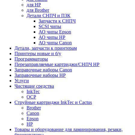
для HP
для Brother
Детали СНПЧ и ПЗК
Запчасти к СНПЧ
SCSI чипы
АО чипы Epson
АО чипы HP
АО чипы Canon
Детали, запчасти к принтерам
Принтеры новые и б/у
Программаторы
Перезаправляемые картриджи/СНПЧ HP
Заправочные наборы Canon
Заправочные наборы HP
Услуги
Чистящие средства
InkTec
OCP
Струйные картриджи InkTec и Cactus
Brother
Canon
Epson
HP
Товары и оборудование для ламинирования, резаки,
брошюраторы