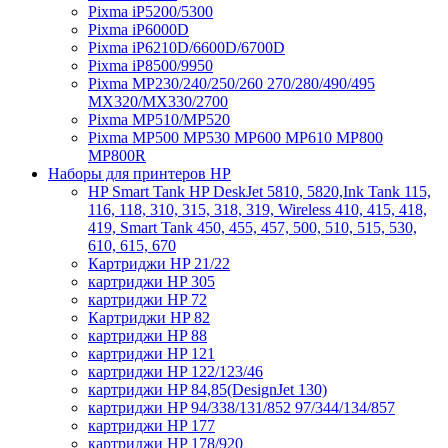
Pixma iP5200/5300
Pixma iP6000D
Pixma iP6210D/6600D/6700D
Pixma iP8500/9950
Pixma MP230/240/250/260 270/280/490/495
MX320/MX330/2700
Pixma MP510/MP520
Pixma MP500 MP530 MP600 MP610 MP800
MP800R
Наборы для принтеров HP
HP Smart Tank HP DeskJet 5810, 5820,Ink Tank 115,
116, 118, 310, 315, 318, 319, Wireless 410, 415, 418,
419, Smart Tank 450, 455, 457, 500, 510, 515, 530,
610, 615, 670
Картриджи HP 21/22
картриджи HP 305
картриджи HP 72
Картриджи HP 82
картриджи HP 88
картриджи HP 121
картриджи HP 122/123/46
картриджи HP 84,85(DesignJet 130)
картриджи HP 94/338/131/852 97/344/134/857
картриджи HP 177
картриджи HP 178/920