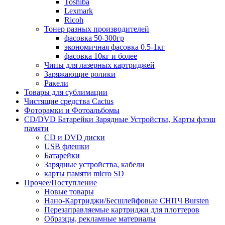
Toshiba
Lexmark
Ricoh
Тонер разных производителей
фасовка 50-300гр
экономичная фасовка 0.5-1кг
фасовка 10кг и более
Чипы для лазерных картриджей
Заряжающие ролики
Ракели
Товары для сублимации
Чистящие средства Cactus
Фоторамки и Фотоальбомы
CD/DVD Батарейки Зарядные Устройства, Карты флэш
памяти
CD и DVD диски
USB флешки
Батарейки
Зарядные устройства, кабели
карты памяти micro SD
Прочее/Поступление
Новые товары
Нано-Картриджи/Бесшлейфовые СНПЧ Bursten
Перезаправляемые картриджи для плоттеров
Образцы, рекламные материалы