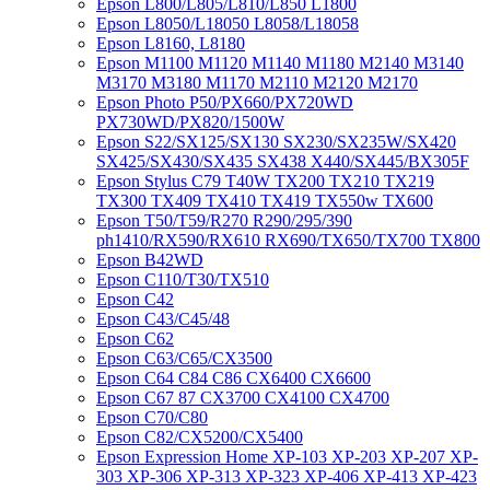
Epson L800/L805/L810/L850 L1800
Epson L8050/L18050 L8058/L18058
Epson L8160, L8180
Epson M1100 M1120 M1140 M1180 M2140 M3140
M3170 M3180 M1170 M2110 M2120 M2170
Epson Photo P50/PX660/PX720WD
PX730WD/PX820/1500W
Epson S22/SX125/SX130 SX230/SX235W/SX420
SX425/SX430/SX435 SX438 X440/SX445/BX305F
Epson Stylus C79 T40W TX200 TX210 TX219
TX300 TX409 TX410 TX419 TX550w TX600
Epson T50/T59/R270 R290/295/390
ph1410/RX590/RX610 RX690/TX650/TX700 TX800
Epson B42WD
Epson C110/T30/TX510
Epson C42
Epson C43/C45/48
Epson C62
Epson C63/C65/CX3500
Epson C64 C84 C86 CX6400 CX6600
Epson C67 87 CX3700 CX4100 CX4700
Epson C70/C80
Epson C82/CX5200/CX5400
Epson Expression Home XP-103 XP-203 XP-207 XP-
303 XP-306 XP-313 XP-323 XP-406 XP-413 XP-423