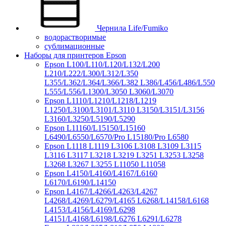
Чернила Life/Fumiko
водорастворимые
сублимационные
Наборы для принтеров Epson
Epson L100/L110/L120/L132/L200
L210/L222/L300/L312/L350
L355/L362/L364/L366/L382 L386/L456/L486/L550
L555/L556/L1300/L3050 L3060/L3070
Epson L1110/L1210/L1218/L1219
L1250/L3100/L3101/L3110 L3150/L3151/L3156
L3160/L3250/L5190/L5290
Epson L11160/L15150/L15160
L6490/L6550/L6570/Pro L15180/Pro L6580
Epson L1118 L1119 L3106 L3108 L3109 L3115
L3116 L3117 L3218 L3219 L3251 L3253 L3258
L3268 L3267 L3255 L11050 L11058
Epson L4150/L4160/L4167/L6160
L6170/L6190/L14150
Epson L4167/L4266/L4263/L4267
L4268/L4269/L6279/L4165 L6268/L14158/L6168
L4153/L4156/L4169/L6298
L4151/L4168/L6198/L6276 L6291/L6278