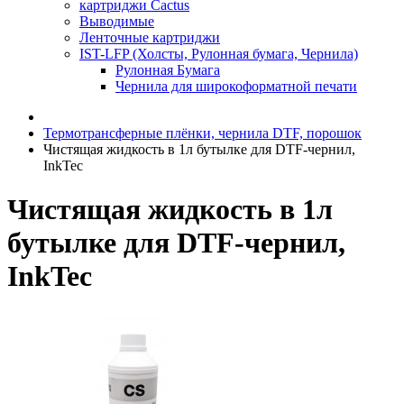
картриджи Cactus
Выводимые
Ленточные картриджи
IST-LFP (Холсты, Рулонная бумага, Чернила)
Рулонная Бумага
Чернила для широкоформатной печати
Термотрансферные плёнки, чернила DTF, порошок
Чистящая жидкость в 1л бутылке для DTF-чернил,
InkTec
Чистящая жидкость в 1л
бутылке для DTF-чернил,
InkTec