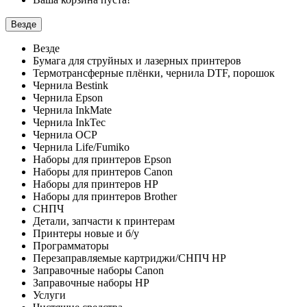
Везде
Везде
Бумага для струйных и лазерных принтеров
Термотрансферные плёнки, чернила DTF, порошок
Чернила Bestink
Чернила Epson
Чернила InkMate
Чернила InkTec
Чернила OCP
Чернила Life/Fumiko
Наборы для принтеров Epson
Наборы для принтеров Canon
Наборы для принтеров HP
Наборы для принтеров Brother
СНПЧ
Детали, запчасти к принтерам
Принтеры новые и б/у
Программаторы
Перезаправляемые картриджи/СНПЧ HP
Заправочные наборы Canon
Заправочные наборы HP
Услуги