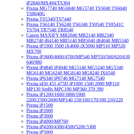
iP2840/MX494/TS304
Pixma MG7740 MG6840 MG5740 TS5040 TS6040
TS8040G
Pixma TS5340/TS7440
Pixma TS6140 TS6240 TS6340 TS9540 TS9541C
TS704 TR7540 TR8540
Canon MAXIFY MB2040 MB2140 MB2340
MB2740 iB4140 MB5140 MB5040 iB4040 MB5340
Pixma iP3300 3500 iX4000 iX5000 MP510 MP520
MX700
Pixma iP3600/4600/4700/MP540 MP550/560/620/630
640/980
Pixma iP4840 iP4940 MG5140 MG5240 MG5340
MG6140 MG6240 MG8140 MG8240 IX6540
Pixma iP6340 iP8740 MG7140 MG7540
Pixma i450 455 475D iP1000 1500 2000 MP110
MP130 SmBs MPC190 MP360 370 390
Pixma iP1200/1600/1800/1900
2200/2500/2600/MP140 150/160/170/180 210/220
Pixma iP1500
Pixma iP2000
Pixma iP3000
Pixma iP4000/MP760
Pixma iP4200/4300/4500/5200 5300
Pixma iP5000