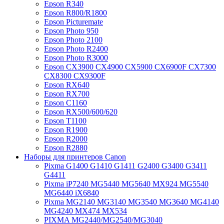
Epson R340
Epson R800/R1800
Epson Picturemate
Epson Photo 950
Epson Photo 2100
Epson Photo R2400
Epson Photo R3000
Epson CX3900 CX4900 CX5900 CX6900F CX7300
CX8300 CX9300F
Epson RX640
Epson RX700
Epson C1160
Epson RX500/600/620
Epson T1100
Epson R1900
Epson R2000
Epson R2880
Наборы для принтеров Canon
Pixma G1400 G1410 G1411 G2400 G3400 G3411
G4411
Pixma iP7240 MG5440 MG5640 MX924 MG5540
MG6440 iX6840
Pixma MG2140 MG3140 MG3540 MG3640 MG4140
MG4240 MX474 MX534
PIXMA MG2440/MG2540/MG3040