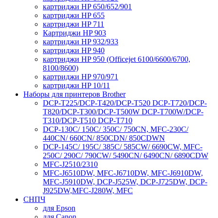
картриджи HP 650/652/901
картриджи HP 655
картриджи HP 711
Картриджи HP 903
картриджи HP 932/933
картриджи HP 940
картриджи HP 950 (Officejet 6100/6600/6700,
8100/8600)
картриджи HP 970/971
картриджи HP 10/11
Наборы для принтеров Brother
DCP-T225/DCP-T420/DCP-T520 DCP-T720/DCP-
T820/DCP-T300/DCP-T500W DCP-T700W/DCP-
T310/DCP-T510 DCP-T710
DCP-130C/ 150C/ 350C/ 750CN, MFC-230C/
440CN/ 660CN/ 850CDN/ 850CDWN
DCP-145C/ 195C/ 385C/ 585CW/ 6690CW, MFC-
250C/ 290C/ 790CW/ 5490CN/ 6490CN/ 6890CDW
MFC-J2510/2310
MFC-J6510DW, MFC-J6710DW, MFC-J6910DW,
MFC-J5910DW, DCP-J525W, DCP-J725DW, DCP-
J925DW,MFC-J280W, MFC
СНПЧ
для Epson
для Canon