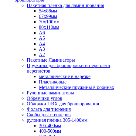
Пакетная плёнка для ламинирования
54x86мм
67x99мм
70х100мм
80x110мм
A6
A5
A4
A3
A2
Пакетные Ламинаторы
Пружины для брошюровки и переплёта
переплётов
металлические в нарезке
Пластиковые
Металлические пружины в бобинах
Рулонные ламинаторы
Обрезчики углов
Обложки ПВХ для брошюрования
Фольга для тиснения
Скобы для степлеров
рулонная плёнка 305-1400мм
305-400мм
400-500мм