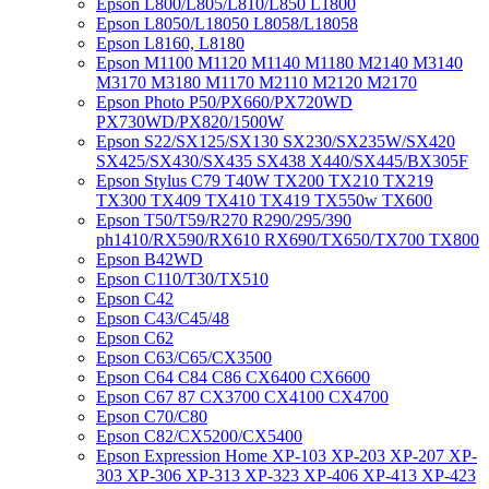
Epson L800/L805/L810/L850 L1800
Epson L8050/L18050 L8058/L18058
Epson L8160, L8180
Epson M1100 M1120 M1140 M1180 M2140 M3140
M3170 M3180 M1170 M2110 M2120 M2170
Epson Photo P50/PX660/PX720WD
PX730WD/PX820/1500W
Epson S22/SX125/SX130 SX230/SX235W/SX420
SX425/SX430/SX435 SX438 X440/SX445/BX305F
Epson Stylus C79 T40W TX200 TX210 TX219
TX300 TX409 TX410 TX419 TX550w TX600
Epson T50/T59/R270 R290/295/390
ph1410/RX590/RX610 RX690/TX650/TX700 TX800
Epson B42WD
Epson C110/T30/TX510
Epson C42
Epson C43/C45/48
Epson C62
Epson C63/C65/CX3500
Epson C64 C84 C86 CX6400 CX6600
Epson C67 87 CX3700 CX4100 CX4700
Epson C70/C80
Epson C82/CX5200/CX5400
Epson Expression Home XP-103 XP-203 XP-207 XP-
303 XP-306 XP-313 XP-323 XP-406 XP-413 XP-423