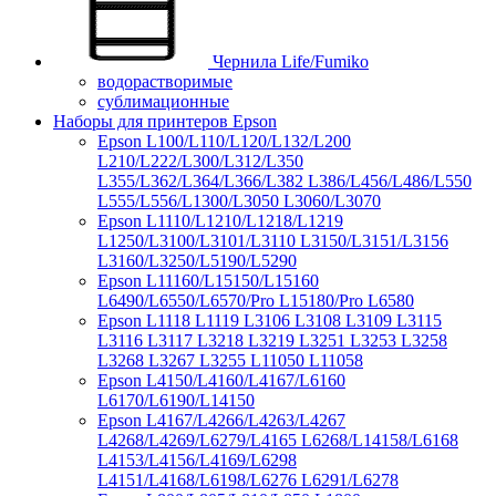
Чернила Life/Fumiko
водорастворимые
сублимационные
Наборы для принтеров Epson
Epson L100/L110/L120/L132/L200
L210/L222/L300/L312/L350
L355/L362/L364/L366/L382 L386/L456/L486/L550
L555/L556/L1300/L3050 L3060/L3070
Epson L1110/L1210/L1218/L1219
L1250/L3100/L3101/L3110 L3150/L3151/L3156
L3160/L3250/L5190/L5290
Epson L11160/L15150/L15160
L6490/L6550/L6570/Pro L15180/Pro L6580
Epson L1118 L1119 L3106 L3108 L3109 L3115
L3116 L3117 L3218 L3219 L3251 L3253 L3258
L3268 L3267 L3255 L11050 L11058
Epson L4150/L4160/L4167/L6160
L6170/L6190/L14150
Epson L4167/L4266/L4263/L4267
L4268/L4269/L6279/L4165 L6268/L14158/L6168
L4153/L4156/L4169/L6298
L4151/L4168/L6198/L6276 L6291/L6278