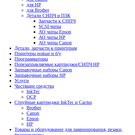
для HP
для Brother
Детали СНПЧ и ПЗК
Запчасти к СНПЧ
SCSI чипы
АО чипы Epson
АО чипы HP
АО чипы Canon
Детали, запчасти к принтерам
Принтеры новые и б/у
Программаторы
Перезаправляемые картриджи/СНПЧ HP
Заправочные наборы Canon
Заправочные наборы HP
Услуги
Чистящие средства
InkTec
OCP
Струйные картриджи InkTec и Cactus
Brother
Canon
Epson
HP
Товары и оборудование для ламинирования, резаки,
брошюраторы