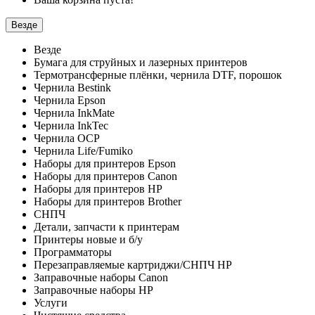
Везде
Везде
Бумага для струйных и лазерных принтеров
Термотрансферные плёнки, чернила DTF, порошок
Чернила Bestink
Чернила Epson
Чернила InkMate
Чернила InkTec
Чернила OCP
Чернила Life/Fumiko
Наборы для принтеров Epson
Наборы для принтеров Canon
Наборы для принтеров HP
Наборы для принтеров Brother
СНПЧ
Детали, запчасти к принтерам
Принтеры новые и б/у
Программаторы
Перезаправляемые картриджи/СНПЧ HP
Заправочные наборы Canon
Заправочные наборы HP
Услуги