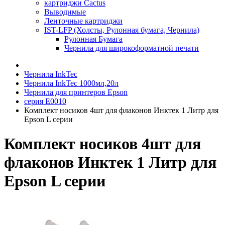
картриджи Cactus
Выводимые
Ленточные картриджи
IST-LFP (Холсты, Рулонная бумага, Чернила)
Рулонная Бумага
Чернила для широкоформатной печати
Чернила InkTec
Чернила InkTec 1000мл,20л
Чернила для принтеров Epson
серия E0010
Комплект носиков 4шт для флаконов Инктек 1 Литр для
Epson L серии
Комплект носиков 4шт для
флаконов Инктек 1 Литр для
Epson L серии