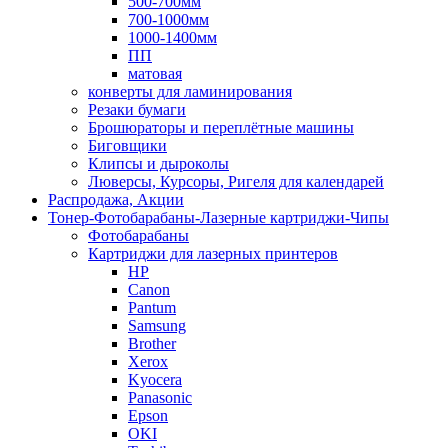
500-700мм
700-1000мм
1000-1400мм
ПП
матовая
конверты для ламинирования
Резаки бумаги
Брошюраторы и переплётные машины
Биговщики
Клипсы и дыроколы
Люверсы, Курсоры, Ригеля для календарей
Распродажа, Акции
Тонер-Фотобарабаны-Лазерные картриджи-Чипы
Фотобарабаны
Картриджи для лазерных принтеров
HP
Canon
Pantum
Samsung
Brother
Xerox
Kyocera
Panasonic
Epson
OKI