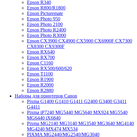
Epson R340
Epson R800/R1800
Epson Picturemate
Epson Photo 950
Epson Photo 2100
Epson Photo R2400
Epson Photo R3000
Epson CX3900 CX4900 CX5900 CX6900F CX7300
CX8300 CX9300F
Epson RX640
Epson RX700
Epson C1160
Epson RX500/600/620
Epson T1100
Epson R1900
Epson R2000
Epson R2880
Наборы для принтеров Canon
Pixma G1400 G1410 G1411 G2400 G3400 G3411
G4411
Pixma iP7240 MG5440 MG5640 MX924 MG5540
MG6440 iX6840
Pixma MG2140 MG3140 MG3540 MG3640 MG4140
MG4240 MX474 MX534
PIXMA MG2440/MG2540/MG3040