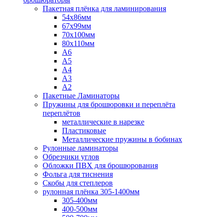
Пакетная плёнка для ламинирования
54x86мм
67x99мм
70х100мм
80x110мм
A6
A5
A4
A3
A2
Пакетные Ламинаторы
Пружины для брошюровки и переплёта
переплётов
металлические в нарезке
Пластиковые
Металлические пружины в бобинах
Рулонные ламинаторы
Обрезчики углов
Обложки ПВХ для брошюрования
Фольга для тиснения
Скобы для степлеров
рулонная плёнка 305-1400мм
305-400мм
400-500мм