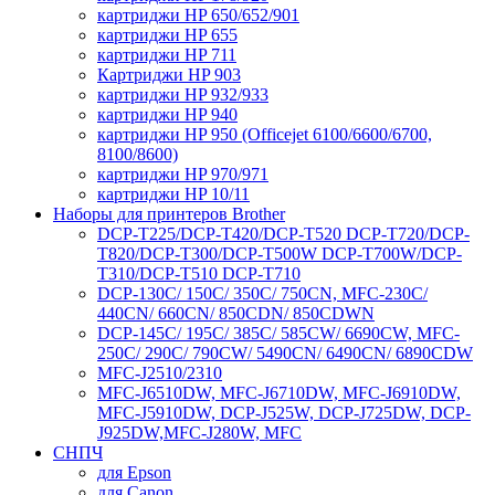
картриджи HP 650/652/901
картриджи HP 655
картриджи HP 711
Картриджи HP 903
картриджи HP 932/933
картриджи HP 940
картриджи HP 950 (Officejet 6100/6600/6700,
8100/8600)
картриджи HP 970/971
картриджи HP 10/11
Наборы для принтеров Brother
DCP-T225/DCP-T420/DCP-T520 DCP-T720/DCP-
T820/DCP-T300/DCP-T500W DCP-T700W/DCP-
T310/DCP-T510 DCP-T710
DCP-130C/ 150C/ 350C/ 750CN, MFC-230C/
440CN/ 660CN/ 850CDN/ 850CDWN
DCP-145C/ 195C/ 385C/ 585CW/ 6690CW, MFC-
250C/ 290C/ 790CW/ 5490CN/ 6490CN/ 6890CDW
MFC-J2510/2310
MFC-J6510DW, MFC-J6710DW, MFC-J6910DW,
MFC-J5910DW, DCP-J525W, DCP-J725DW, DCP-
J925DW,MFC-J280W, MFC
СНПЧ
для Epson
для Canon