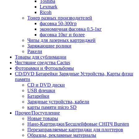
Toshiba
Lexmark
Ricoh
Тонер разных производителей
фасовка 50-300гр
экономичная фасовка 0.5-1кг
фасовка 10кг и более
Чипы для лазерных картриджей
Заряжающие ролики
Ракели
Товары для сублимации
Чистящие средства Cactus
Фоторамки и Фотоальбомы
CD/DVD Батарейки Зарядные Устройства, Карты флэш
памяти
CD и DVD диски
USB флешки
Батарейки
Зарядные устройства, кабели
карты памяти micro SD
Прочее/Поступление
Новые товары
Нано-Картриджи/Бесшлейфовые СНПЧ Bursten
Перезаправляемые картриджи для плоттеров
Образцы, рекламные материалы