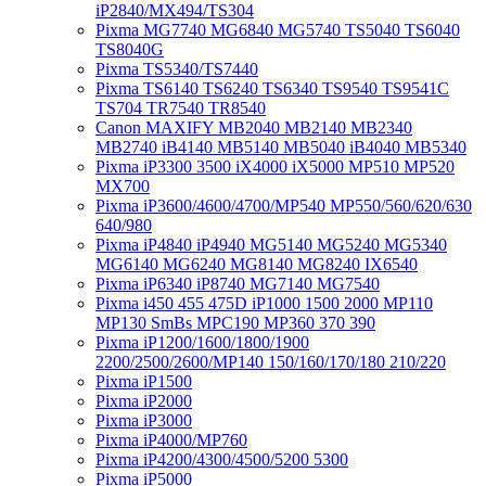
iP2840/MX494/TS304
Pixma MG7740 MG6840 MG5740 TS5040 TS6040
TS8040G
Pixma TS5340/TS7440
Pixma TS6140 TS6240 TS6340 TS9540 TS9541C
TS704 TR7540 TR8540
Canon MAXIFY MB2040 MB2140 MB2340
MB2740 iB4140 MB5140 MB5040 iB4040 MB5340
Pixma iP3300 3500 iX4000 iX5000 MP510 MP520
MX700
Pixma iP3600/4600/4700/MP540 MP550/560/620/630
640/980
Pixma iP4840 iP4940 MG5140 MG5240 MG5340
MG6140 MG6240 MG8140 MG8240 IX6540
Pixma iP6340 iP8740 MG7140 MG7540
Pixma i450 455 475D iP1000 1500 2000 MP110
MP130 SmBs MPC190 MP360 370 390
Pixma iP1200/1600/1800/1900
2200/2500/2600/MP140 150/160/170/180 210/220
Pixma iP1500
Pixma iP2000
Pixma iP3000
Pixma iP4000/MP760
Pixma iP4200/4300/4500/5200 5300
Pixma iP5000