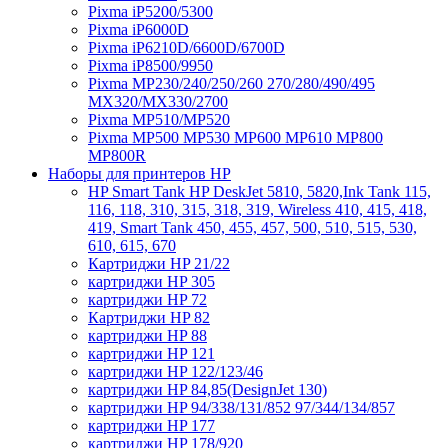
Pixma iP5200/5300
Pixma iP6000D
Pixma iP6210D/6600D/6700D
Pixma iP8500/9950
Pixma MP230/240/250/260 270/280/490/495
MX320/MX330/2700
Pixma MP510/MP520
Pixma MP500 MP530 MP600 MP610 MP800
MP800R
Наборы для принтеров HP
HP Smart Tank HP DeskJet 5810, 5820,Ink Tank 115,
116, 118, 310, 315, 318, 319, Wireless 410, 415, 418,
419, Smart Tank 450, 455, 457, 500, 510, 515, 530,
610, 615, 670
Картриджи HP 21/22
картриджи HP 305
картриджи HP 72
Картриджи HP 82
картриджи HP 88
картриджи HP 121
картриджи HP 122/123/46
картриджи HP 84,85(DesignJet 130)
картриджи HP 94/338/131/852 97/344/134/857
картриджи HP 177
картриджи HP 178/920