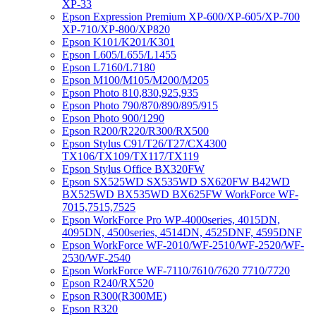
XP-33
Epson Expression Premium XP-600/XP-605/XP-700
XP-710/XP-800/XP820
Epson K101/K201/K301
Epson L605/L655/L1455
Epson L7160/L7180
Epson M100/M105/M200/M205
Epson Photo 810,830,925,935
Epson Photo 790/870/890/895/915
Epson Photo 900/1290
Epson R200/R220/R300/RX500
Epson Stylus C91/T26/T27/CX4300
TX106/TX109/TX117/TX119
Epson Stylus Office BX320FW
Epson SX525WD SX535WD SX620FW B42WD
BX525WD BX535WD BX625FW WorkForce WF-
7015,7515,7525
Epson WorkForce Pro WP-4000series, 4015DN,
4095DN, 4500series, 4514DN, 4525DNF, 4595DNF
Epson WorkForce WF-2010/WF-2510/WF-2520/WF-
2530/WF-2540
Epson WorkForce WF-7110/7610/7620 7710/7720
Epson R240/RX520
Epson R300(R300ME)
Epson R320