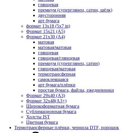
глянцевая
премиум (суперглянец, сатин, шёлк)
двусторонняя
арт бумага
формат 13x18 (5x7 in)
Формат 15х21 (A5)
Формат 21х30 (А4)
матовая
матовая/матовая
глянцевая
глянцевая/глянцевая
премиум (суперглянец, сатин)
глянцевая/матовая
термотрансферная
самоклеящаяся
арт бумага/плёнки
простая бумага, файлы, ежедневники
Формат 29х40 (А3)
Формат 32х48(А3+)
Широкоформатная бумага
Сублимационная бумага
Холсты IST
Цветная бумага
Термотрансферные плёнки, чернила DTF, порошок