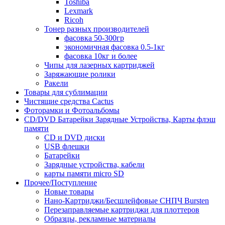
Toshiba
Lexmark
Ricoh
Тонер разных производителей
фасовка 50-300гр
экономичная фасовка 0.5-1кг
фасовка 10кг и более
Чипы для лазерных картриджей
Заряжающие ролики
Ракели
Товары для сублимации
Чистящие средства Cactus
Фоторамки и Фотоальбомы
CD/DVD Батарейки Зарядные Устройства, Карты флэш
памяти
CD и DVD диски
USB флешки
Батарейки
Зарядные устройства, кабели
карты памяти micro SD
Прочее/Поступление
Новые товары
Нано-Картриджи/Бесшлейфовые СНПЧ Bursten
Перезаправляемые картриджи для плоттеров
Образцы, рекламные материалы