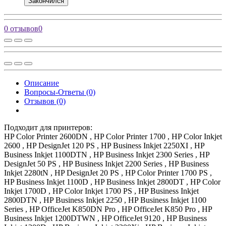
Закончился
0 отзывов
0
Описание
Вопросы-Ответы (0)
Отзывов (0)
Подходит для принтеров:
HP Color Printer 2600DN , HP Color Printer 1700 , HP Color Inkjet
2600 , HP DesignJet 120 PS , HP Business Inkjet 2250XI , HP
Business Inkjet 1100DTN , HP Business Inkjet 2300 Series , HP
DesignJet 50 PS , HP Business Inkjet 2200 Series , HP Business
Inkjet 2280tN , HP DesignJet 20 PS , HP Color Printer 1700 PS ,
HP Business Inkjet 1100D , HP Business Inkjet 2800DT , HP Color
Inkjet 1700D , HP Color Inkjet 1700 PS , HP Business Inkjet
2800DTN , HP Business Inkjet 2250 , HP Business Inkjet 1100
Series , HP OfficeJet K850DN Pro , HP OfficeJet K850 Pro , HP
Business Inkjet 1200DTWN , HP OfficeJet 9120 , HP Business