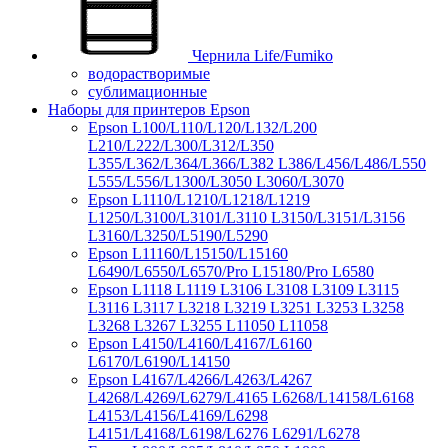
Чернила Life/Fumiko
водорастворимые
сублимационные
Наборы для принтеров Epson
Epson L100/L110/L120/L132/L200
L210/L222/L300/L312/L350
L355/L362/L364/L366/L382 L386/L456/L486/L550
L555/L556/L1300/L3050 L3060/L3070
Epson L1110/L1210/L1218/L1219
L1250/L3100/L3101/L3110 L3150/L3151/L3156
L3160/L3250/L5190/L5290
Epson L11160/L15150/L15160
L6490/L6550/L6570/Pro L15180/Pro L6580
Epson L1118 L1119 L3106 L3108 L3109 L3115
L3116 L3117 L3218 L3219 L3251 L3253 L3258
L3268 L3267 L3255 L11050 L11058
Epson L4150/L4160/L4167/L6160
L6170/L6190/L14150
Epson L4167/L4266/L4263/L4267
L4268/L4269/L6279/L4165 L6268/L14158/L6168
L4153/L4156/L4169/L6298
L4151/L4168/L6198/L6276 L6291/L6278