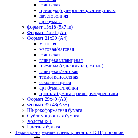
глянцевая
премиум (суперглянец, сатин, шёлк)
двусторонняя
арт бумага
формат 13x18 (5x7 in)
Формат 15х21 (A5)
Формат 21х30 (А4)
матовая
матовая/матовая
глянцевая
глянцевая/глянцевая
премиум (суперглянец, сатин)
глянцевая/матовая
термотрансферная
самоклеящаяся
арт бумага/плёнки
простая бумага, файлы, ежедневники
Формат 29х40 (А3)
Формат 32х48(А3+)
Широкоформатная бумага
Сублимационная бумага
Холсты IST
Цветная бумага
Термотрансферные плёнки, чернила DTF, порошок