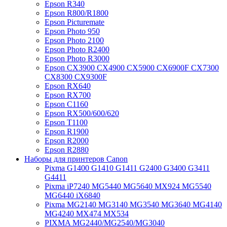
Epson R340
Epson R800/R1800
Epson Picturemate
Epson Photo 950
Epson Photo 2100
Epson Photo R2400
Epson Photo R3000
Epson CX3900 CX4900 CX5900 CX6900F CX7300
CX8300 CX9300F
Epson RX640
Epson RX700
Epson C1160
Epson RX500/600/620
Epson T1100
Epson R1900
Epson R2000
Epson R2880
Наборы для принтеров Canon
Pixma G1400 G1410 G1411 G2400 G3400 G3411
G4411
Pixma iP7240 MG5440 MG5640 MX924 MG5540
MG6440 iX6840
Pixma MG2140 MG3140 MG3540 MG3640 MG4140
MG4240 MX474 MX534
PIXMA MG2440/MG2540/MG3040