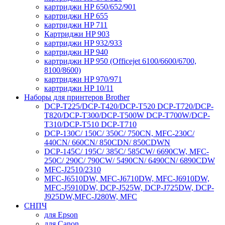
картриджи HP 650/652/901
картриджи HP 655
картриджи HP 711
Картриджи HP 903
картриджи HP 932/933
картриджи HP 940
картриджи HP 950 (Officejet 6100/6600/6700,
8100/8600)
картриджи HP 970/971
картриджи HP 10/11
Наборы для принтеров Brother
DCP-T225/DCP-T420/DCP-T520 DCP-T720/DCP-
T820/DCP-T300/DCP-T500W DCP-T700W/DCP-
T310/DCP-T510 DCP-T710
DCP-130C/ 150C/ 350C/ 750CN, MFC-230C/
440CN/ 660CN/ 850CDN/ 850CDWN
DCP-145C/ 195C/ 385C/ 585CW/ 6690CW, MFC-
250C/ 290C/ 790CW/ 5490CN/ 6490CN/ 6890CDW
MFC-J2510/2310
MFC-J6510DW, MFC-J6710DW, MFC-J6910DW,
MFC-J5910DW, DCP-J525W, DCP-J725DW, DCP-
J925DW,MFC-J280W, MFC
СНПЧ
для Epson
для Canon