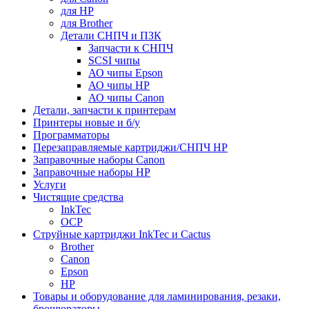
для HP
для Brother
Детали СНПЧ и ПЗК
Запчасти к СНПЧ
SCSI чипы
АО чипы Epson
АО чипы HP
АО чипы Canon
Детали, запчасти к принтерам
Принтеры новые и б/у
Программаторы
Перезаправляемые картриджи/СНПЧ HP
Заправочные наборы Canon
Заправочные наборы HP
Услуги
Чистящие средства
InkTec
OCP
Струйные картриджи InkTec и Cactus
Brother
Canon
Epson
HP
Товары и оборудование для ламинирования, резаки,
брошюраторы