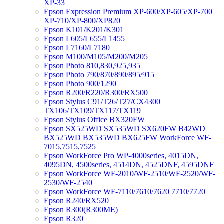
XP-33
Epson Expression Premium XP-600/XP-605/XP-700
XP-710/XP-800/XP820
Epson K101/K201/K301
Epson L605/L655/L1455
Epson L7160/L7180
Epson M100/M105/M200/M205
Epson Photo 810,830,925,935
Epson Photo 790/870/890/895/915
Epson Photo 900/1290
Epson R200/R220/R300/RX500
Epson Stylus C91/T26/T27/CX4300
TX106/TX109/TX117/TX119
Epson Stylus Office BX320FW
Epson SX525WD SX535WD SX620FW B42WD
BX525WD BX535WD BX625FW WorkForce WF-
7015,7515,7525
Epson WorkForce Pro WP-4000series, 4015DN,
4095DN, 4500series, 4514DN, 4525DNF, 4595DNF
Epson WorkForce WF-2010/WF-2510/WF-2520/WF-
2530/WF-2540
Epson WorkForce WF-7110/7610/7620 7710/7720
Epson R240/RX520
Epson R300(R300ME)
Epson R320