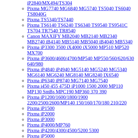
iP2840/MX494/TS304
Pixma MG7740 MG6840 MG5740 TS5040 TS6040
TS8040G
Pixma TS5340/TS7440
Pixma TS6140 TS6240 TS6340 TS9540 TS9541C
TS704 TR7540 TR8540
Canon MAXIFY MB2040 MB2140 MB2340
MB2740 iB4140 MB5140 MB5040 iB4040 MB5340
Pixma iP3300 3500 iX4000 iX5000 MP510 MP520
MX700
Pixma iP3600/4600/4700/MP540 MP550/560/620/630
640/980
Pixma iP4840 iP4940 MG5140 MG5240 MG5340
MG6140 MG6240 MG8140 MG8240 IX6540
Pixma iP6340 iP8740 MG7140 MG7540
Pixma i450 455 475D iP1000 1500 2000 MP110
MP130 SmBs MPC190 MP360 370 390
Pixma iP1200/1600/1800/1900
2200/2500/2600/MP140 150/160/170/180 210/220
Pixma iP1500
Pixma iP2000
Pixma iP3000
Pixma iP4000/MP760
Pixma iP4200/4300/4500/5200 5300
Pixma iP5000