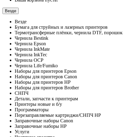
Везде
Везде
Бумага для струйных и лазерных принтеров
Термотрансферные плёнки, чернила DTF, порошок
Чернила Bestink
Чернила Epson
Чернила InkMate
Чернила InkTec
Чернила OCP
Чернила Life/Fumiko
Наборы для принтеров Epson
Наборы для принтеров Canon
Наборы для принтеров HP
Наборы для принтеров Brother
СНПЧ
Детали, запчасти к принтерам
Принтеры новые и б/у
Программаторы
Перезаправляемые картриджи/СНПЧ HP
Заправочные наборы Canon
Заправочные наборы HP
Услуги