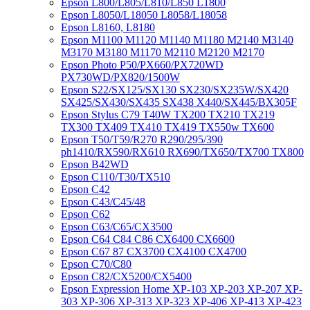
Epson L800/L805/L810/L850 L1800
Epson L8050/L18050 L8058/L18058
Epson L8160, L8180
Epson M1100 M1120 M1140 M1180 M2140 M3140
M3170 M3180 M1170 M2110 M2120 M2170
Epson Photo P50/PX660/PX720WD
PX730WD/PX820/1500W
Epson S22/SX125/SX130 SX230/SX235W/SX420
SX425/SX430/SX435 SX438 X440/SX445/BX305F
Epson Stylus C79 T40W TX200 TX210 TX219
TX300 TX409 TX410 TX419 TX550w TX600
Epson T50/T59/R270 R290/295/390
ph1410/RX590/RX610 RX690/TX650/TX700 TX800
Epson B42WD
Epson C110/T30/TX510
Epson C42
Epson C43/C45/48
Epson C62
Epson C63/C65/CX3500
Epson C64 C84 C86 CX6400 CX6600
Epson C67 87 CX3700 CX4100 CX4700
Epson C70/C80
Epson C82/CX5200/CX5400
Epson Expression Home XP-103 XP-203 XP-207 XP-
303 XP-306 XP-313 XP-323 XP-406 XP-413 XP-423