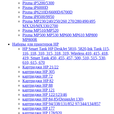
Pixma iP5200/5300
Pixma iP6000D
Pixma iP6210D/6600D/6700D
Pixma iP8500/9950
Pixma MP230/240/250/260 270/280/490/495
MX320/MX330/2700
Pixma MP510/MP520
Pixma MP500 MP530 MP600 MP610 MP800
MP800R
Наборы для принтеров HP
HP Smart Tank HP DeskJet 5810, 5820,Ink Tank 115,
116, 118, 310, 315, 318, 319, Wireless 410, 415, 418,
419, Smart Tank 450, 455, 457, 500, 510, 515, 530,
610, 615, 670
Картриджи HP 21/22
картриджи HP 305
картриджи HP 72
Картриджи HP 82
картриджи HP 88
картриджи HP 121
картриджи HP 122/123/46
картриджи HP 84,85(DesignJet 130)
картриджи HP 94/338/131/852 97/344/134/857
картриджи HP 177
картриджи HP 178/920