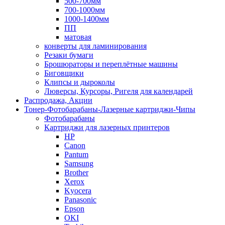
500-700мм
700-1000мм
1000-1400мм
ПП
матовая
конверты для ламинирования
Резаки бумаги
Брошюраторы и переплётные машины
Биговщики
Клипсы и дыроколы
Люверсы, Курсоры, Ригеля для календарей
Распродажа, Акции
Тонер-Фотобарабаны-Лазерные картриджи-Чипы
Фотобарабаны
Картриджи для лазерных принтеров
HP
Canon
Pantum
Samsung
Brother
Xerox
Kyocera
Panasonic
Epson
OKI