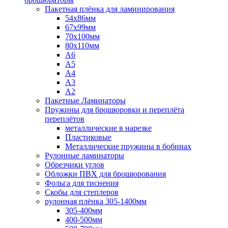
Пакетная плёнка для ламинирования
54x86мм
67x99мм
70х100мм
80x110мм
A6
A5
A4
A3
A2
Пакетные Ламинаторы
Пружины для брошюровки и переплёта
переплётов
металлические в нарезке
Пластиковые
Металлические пружины в бобинах
Рулонные ламинаторы
Обрезчики углов
Обложки ПВХ для брошюрования
Фольга для тиснения
Скобы для степлеров
рулонная плёнка 305-1400мм
305-400мм
400-500мм